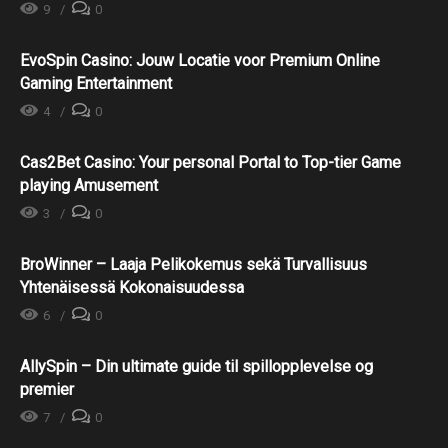
9
0
EvoSpin Casino: Jouw Locatie voor Premium Online
Gaming Entertainment
4
0
Cas2Bet Casino: Your personal Portal to Top-tier Game
playing Amusement
3
0
BroWinner – Laaja Pelikokemus sekä Turvallisuus
Yhtenäisessä Kokonaisuudessa
6
0
AllySpin – Din ultimate guide til spillopplevelse og
premier
7
0