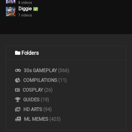
8 videos
Diggie
7 videos
Folders
30s GAMEPLAY
(366)
COMPILATIONS
(11)
COSPLAY
(26)
GUIDES
(19)
HD ARTS
(94)
ML MEMES
(423)