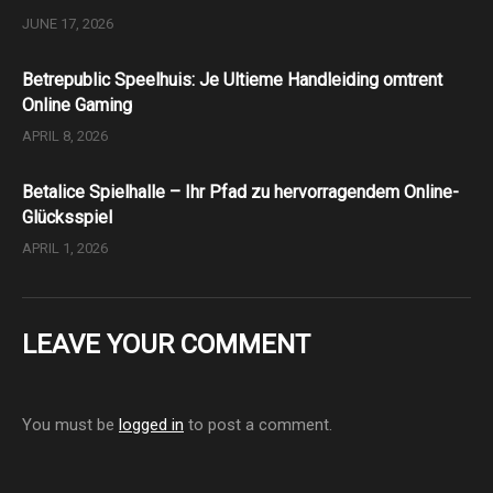
JUNE 17, 2026
Betrepublic Speelhuis: Je Ultieme Handleiding omtrent
Online Gaming
APRIL 8, 2026
Betalice Spielhalle – Ihr Pfad zu hervorragendem Online-
Glücksspiel
APRIL 1, 2026
LEAVE YOUR COMMENT
You must be
logged in
to post a comment.