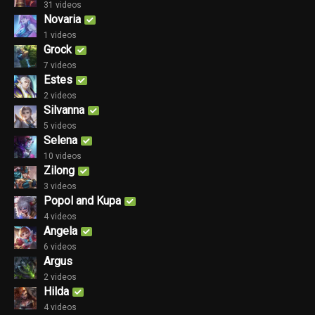
31 videos
Novaria
1 videos
Grock
7 videos
Estes
2 videos
Silvanna
5 videos
Selena
10 videos
Zilong
3 videos
Popol and Kupa
4 videos
Angela
6 videos
Argus
2 videos
Hilda
4 videos