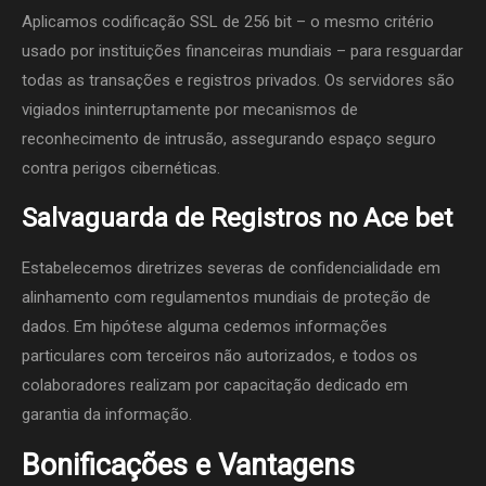
Aplicamos codificação SSL de 256 bit – o mesmo critério
usado por instituições financeiras mundiais – para resguardar
todas as transações e registros privados. Os servidores são
vigiados ininterruptamente por mecanismos de
reconhecimento de intrusão, assegurando espaço seguro
contra perigos cibernéticas.
Salvaguarda de Registros no Ace bet
Estabelecemos diretrizes severas de confidencialidade em
alinhamento com regulamentos mundiais de proteção de
dados. Em hipótese alguma cedemos informações
particulares com terceiros não autorizados, e todos os
colaboradores realizam por capacitação dedicado em
garantia da informação.
Bonificações e Vantagens