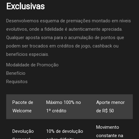
Exclusivas
Desenvolvemos esquema de premiações montado em níveis
evolutivos, onde a fidelidade é autenticamente apreciada.
Qualquer aposta soma para o acumulação de pontos que
podem ser trocados em créditos de jogo, cashback ou
benefícios especiais.
Modalidade de Promoção
Benefício
Requisitos
Pacote de
Máximo 100% no
Aporte menor
Welcome
1º crédito
de R$ 50
Movimento
Devolução
10% de devolução
constante na