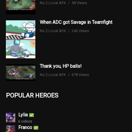
No.2 Local AFK
58 Views
When ADC got Savage in Teamfight
No.2 Local AFK
246 Views
Thank you, HP balls!
No.2 Local AFK
678 Views
POPULAR HEROES
Lylia
6 videos
Franco