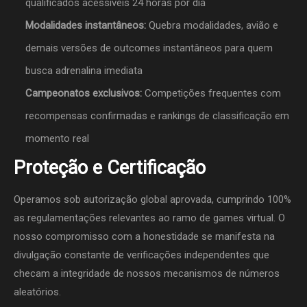
qualificados acessíveis 24 horas por dia
Modalidades instantâneos:
Quebra modalidades, avião e
demais versões de outcomes instantâneos para quem
busca adrenalina imediata
Campeonatos exclusivos:
Competições frequentes com
recompensas confirmadas e rankings de classificação em
momento real
Proteção e Certificação
Operamos sob autorização global aprovada, cumprindo 100%
as regulamentações relevantes ao ramo de games virtual. O
nosso compromisso com a honestidade se manifesta na
divulgação constante de verificações independentes que
checam a integridade de nossos mecanismos de números
aleatórios.