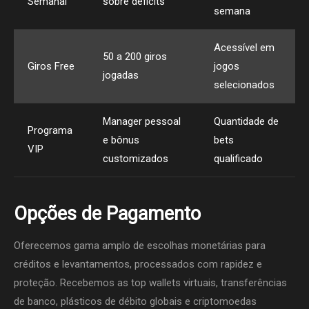
Semanal
sobre déficits
semana
Acessível em
50 a 200 giros
Giros Free
jogos
jogadas
selecionados
Manager pessoal
Quantidade de
Programa
e bônus
bets
VIP
customizados
qualificado
Opções de Pagamento
Oferecemos gama amplo de escolhas monetárias para
créditos e levantamentos, processados com rapidez e
proteção. Recebemos as top wallets virtuais, transferências
de banco, plásticos de débito globais e criptomoedas