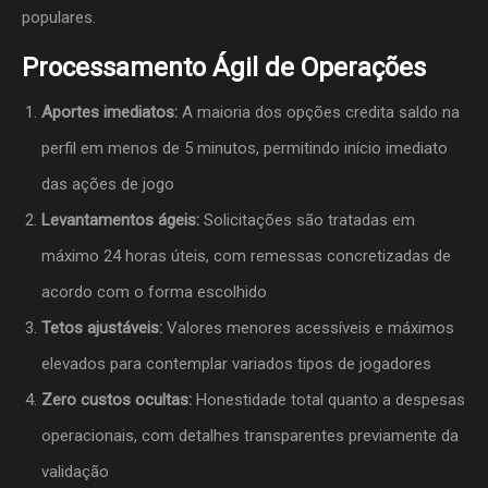
populares.
Processamento Ágil de Operações
Aportes imediatos:
A maioria dos opções credita saldo na
perfil em menos de 5 minutos, permitindo início imediato
das ações de jogo
Levantamentos ágeis:
Solicitações são tratadas em
máximo 24 horas úteis, com remessas concretizadas de
acordo com o forma escolhido
Tetos ajustáveis:
Valores menores acessíveis e máximos
elevados para contemplar variados tipos de jogadores
Zero custos ocultas:
Honestidade total quanto a despesas
operacionais, com detalhes transparentes previamente da
validação