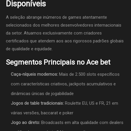
Disponíveis
A seleção abrange inúmeros de games atentamente
selecionados dos melhores desenvolvedores internacionais
da setor. Atuamos exclusivamente com criadores
certificados que atendem aos aos rigorosos padrões globais
de qualidade e equidade.
Segmentos Principais no Ace bet
Caça-níqueis modernos:
Mais de 2.500 slots específicos
com características criativos, jackpots acumulativos e
dinâmicas únicas de jogabilidade
Jogos de table tradicionais:
Roulette EU, US e FR, 21 em
várias versões, baccarat e poker
Jogo ao direto:
Broadcasts em alta qualidade com dealers