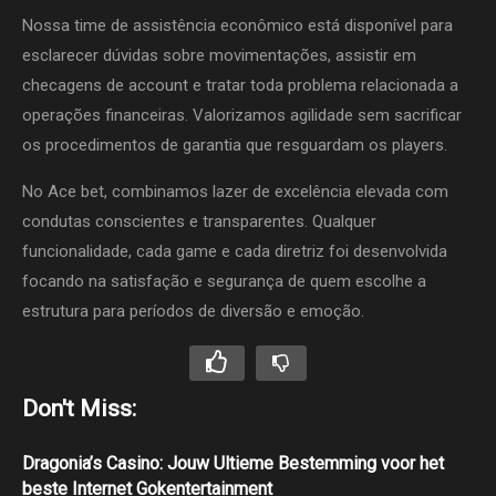
Nossa time de assistência econômico está disponível para
esclarecer dúvidas sobre movimentações, assistir em
checagens de account e tratar toda problema relacionada a
operações financeiras. Valorizamos agilidade sem sacrificar
os procedimentos de garantia que resguardam os players.
No Ace bet, combinamos lazer de excelência elevada com
condutas conscientes e transparentes. Qualquer
funcionalidade, cada game e cada diretriz foi desenvolvida
focando na satisfação e segurança de quem escolhe a
estrutura para períodos de diversão e emoção.
Don't Miss:
Dragonia’s Casino: Jouw Ultieme Bestemming voor het
beste Internet Gokentertainment