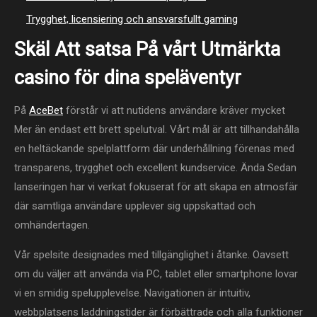
Trygghet, licensiering och ansvarsfullt gaming
Skäl Att satsa På vårt Utmärkta
casino för dina speläventyr
På
AceBet
förstår vi att nutidens användare kräver mycket
Mer än endast ett brett spelutval. Vårt mål är att tillhandahålla
en heltäckande spelplattform där underhållning förenas med
transparens, trygghet och excellent kundservice. Ända Sedan
lanseringen har vi verkat fokuserat för att skapa en atmosfär
där samtliga användare upplever sig uppskattad och
omhändertagen.
Vår spelsite designades med tillgänglighet i åtanke. Oavsett
om du väljer att använda via PC, tablet eller smartphone lovar
vi en smidig spelupplevelse. Navigationen är intuitiv,
webbplatsens laddningstider är förbättrade och alla funktioner