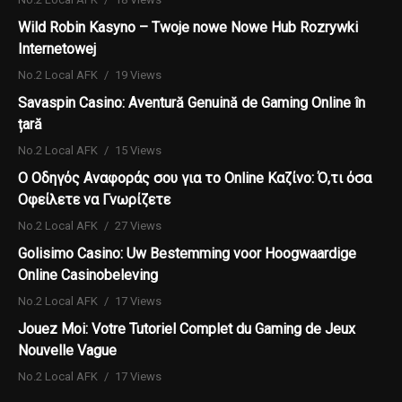
Wild Robin Kasyno – Twoje nowe Nowe Hub Rozrywki
Internetowej
No.2 Local AFK
19 Views
Savaspin Casino: Aventură Genuină de Gaming Online în
țară
No.2 Local AFK
15 Views
Ο Οδηγός Αναφοράς σου για το Online Καζίνο: Ό,τι όσα
Οφείλετε να Γνωρίζετε
No.2 Local AFK
27 Views
Golisimo Casino: Uw Bestemming voor Hoogwaardige
Online Casinobeleving
No.2 Local AFK
17 Views
Jouez Moi: Votre Tutoriel Complet du Gaming de Jeux
Nouvelle Vague
No.2 Local AFK
17 Views