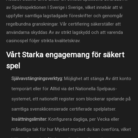
av Spelinspektionen I Sverige i Sverige, vilket innebär att vi
uppfyller samtliga lagstadgade föreskrifter och genomgår
regelbundna granskningar. Vår certifiering säkerställer att
användarna skyddas Av av strikt lagskydd och att varenda
casinospel följer strikta kvalitetskrav.
Vårt Starka engagemang för säkert
spel
Självavstängningsverktyg:
Möjlighet att stänga Av ditt konto
temporärt eller för Alltid via det Nationella Spelpaus-
systemet, ett nationellt register som blockerar spelande på
samtliga svensklicensierade certifierade spelplatser.
Insättningslimiter:
Konfigurera dagliga, per Vecka eller
månatliga tak för hur Mycket mycket du kan överföra, vilket