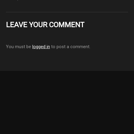
LEAVE YOUR COMMENT
You must be
logged in
to post a comment.