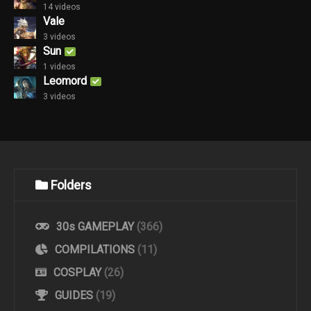
14 videos
Vale
3 videos
Sun
1 videos
Leomord
3 videos
Folders
30s GAMEPLAY
(366)
COMPILATIONS
(11)
COSPLAY
(26)
GUIDES
(19)