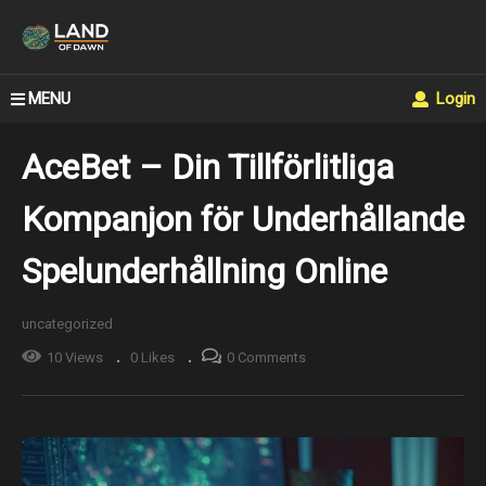
MENU
Login
AceBet – Din Tillförlitliga
Kompanjon för Underhållande
Spelunderhållning Online
uncategorized
10 Views
0 Likes
0 Comments