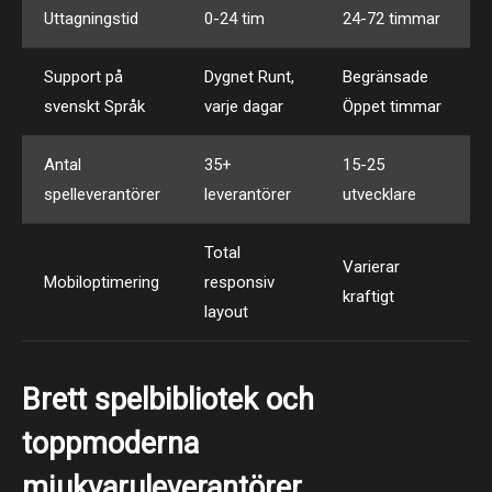
Uttagningstid
0-24 tim
24-72 timmar
Support på
Dygnet Runt,
Begränsade
svenskt Språk
varje dagar
Öppet timmar
Antal
35+
15-25
spelleverantörer
leverantörer
utvecklare
Total
Varierar
Mobiloptimering
responsiv
kraftigt
layout
Brett spelbibliotek och
toppmoderna
mjukvaruleverantörer