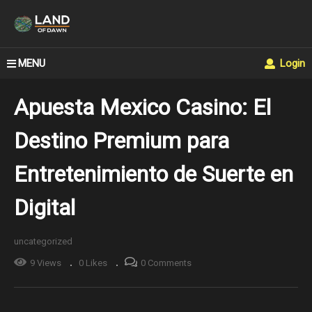
MENU
Login
Apuesta Mexico Casino: El
Destino Premium para
Entretenimiento de Suerte en
Digital
uncategorized
9 Views
0 Likes
0 Comments