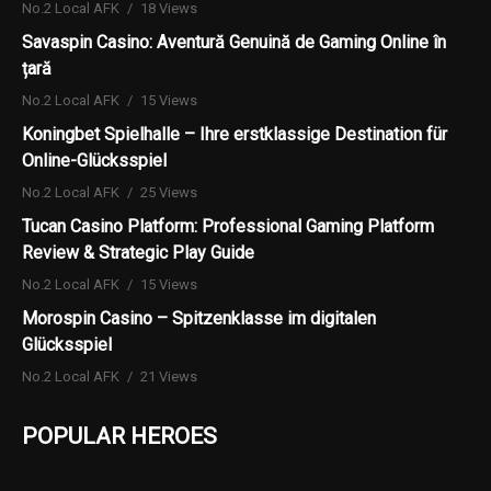
No.2 Local AFK
18 Views
Savaspin Casino: Aventură Genuină de Gaming Online în
țară
No.2 Local AFK
15 Views
Koningbet Spielhalle – Ihre erstklassige Destination für
Online-Glücksspiel
No.2 Local AFK
25 Views
Tucan Casino Platform: Professional Gaming Platform
Review & Strategic Play Guide
No.2 Local AFK
15 Views
Morospin Casino – Spitzenklasse im digitalen
Glücksspiel
No.2 Local AFK
21 Views
POPULAR HEROES