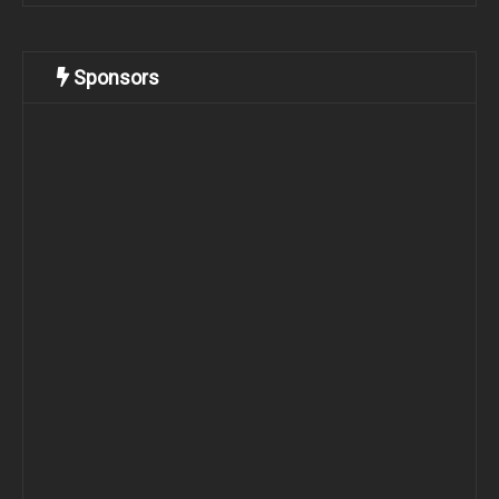
Sponsors