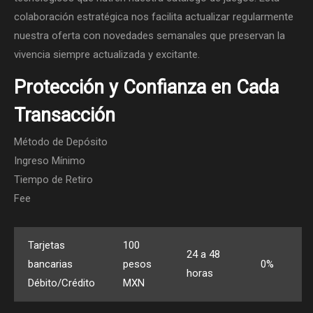
colaboración estratégica nos facilita actualizar regularmente
nuestra oferta con novedades semanales que preservan la
vivencia siempre actualizada y excitante.
Protección y Confianza en Cada
Transacción
Método de Depósito
Ingreso Mínimo
Tiempo de Retiro
Fee
Tarjetas
100
24 a 48
bancarias
pesos
0%
horas
Débito/Crédito
MXN