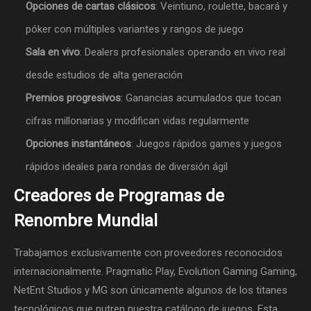
Opciones de cartas clásicos
: Veintiuno, roulette, bacará y
póker con múltiples variantes y rangos de juego
Sala en vivo
: Dealers profesionales operando en vivo real
desde estudios de alta generación
Premios progresivos
: Ganancias acumulados que tocan
cifras millonarias y modifican vidas regularmente
Opciones instantáneos
: Juegos rápidos games y juegos
rápidos ideales para rondas de diversión ágil
Creadores de Programas de
Renombre Mundial
Trabajamos exclusivamente con proveedores reconocidos
internacionalmente. Pragmatic Play, Evolution Gaming Gaming,
NetEnt Studios y MG son únicamente algunos de los titanes
tecnológicos que nutren nuestra catálogo de juegos. Esta