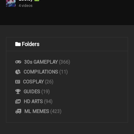
4 videos
Folders
30s GAMEPLAY
(366)
COMPILATIONS
(11)
COSPLAY
(26)
GUIDES
(19)
HD ARTS
(94)
ML MEMES
(423)