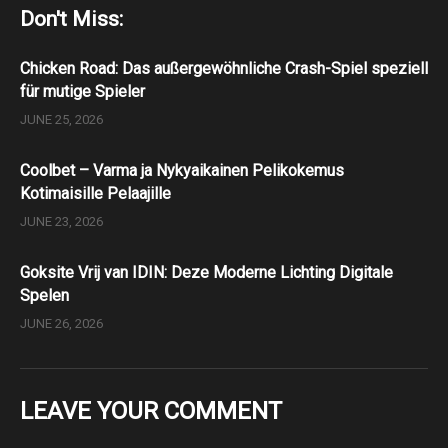
Don't Miss:
Chicken Road: Das außergewöhnliche Crash-Spiel speziell
für mutige Spieler
JUNE 25, 2026
Coolbet – Varma ja Nykyaikainen Pelikokemus
Kotimaisille Pelaajille
JUNE 23, 2026
Goksite Vrij van IDIN: Deze Moderne Lichting Digitale
Spelen
JUNE 26, 2026
LEAVE YOUR COMMENT