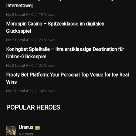
Internetowej
No.2 Local AFK
19 Views
Morospin Casino – Spitzenklasse im digitalen
Glücksspiel
No.2 Local AFK
21 Views
Koningbet Spielhalle – Ihre erstklassige Destination für
Online-Glücksspiel
No.2 Local AFK
25 Views
Frosty Bet Platform: Your Personal Top Venue for Icy Real
Wins
No.2 Local AFK
14 Views
POPULAR HEROES
Uranus
6 videos