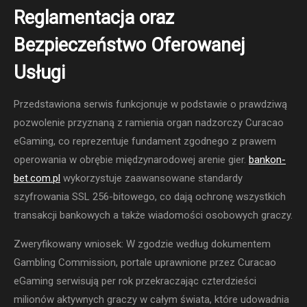
Reglamentacja oraz
Bezpieczeństwo Oferowanej
Usługi
Przedstawiona serwis funkcjonuje w podstawie o prawdziwą
pozwolenie przyznaną z ramienia organ nadzorczy Curacao
eGaming, co reprezentuje fundament zgodnego z prawem
operowania w obrębie międzynarodowej arenie gier.
bankon-
bet.com.pl
wykorzystuje zaawansowane standardy
szyfrowania SSL 256-bitowego, co dają ochronę wszystkich
transakcji bankowych a także wiadomości osobowych graczy.
Zweryfikowany wniosek: W zgodzie według dokumentem
Gambling Commission, portale uprawnione przez Curacao
eGaming serwisują per rok przekraczając czterdzieści
milionów aktywnych graczy w całym świata, które udowadnia