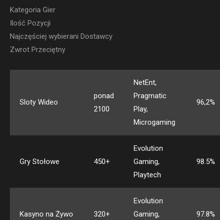
Kategoria Gier
Ilość Pozycji
Najczęściej wybierani Dostawcy
Zwrot Przeciętny
NetEnt,
ponad
Pragmatic
Sloty Wideo
96,2%
2100
Play,
Microgaming
Evolution
Gry Stołowe
450+
Gaming,
98.5%
Playtech
Evolution
Kasyno na Żywo
320+
Gaming,
97.8%