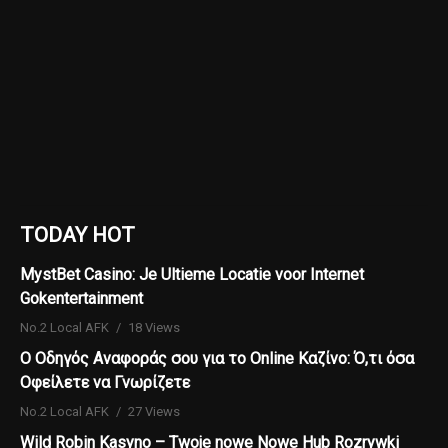
TODAY HOT
MystBet Casino: Je Ultieme Locatie voor Internet
Gokentertainment
No.2 Local AFK
18 Views
Ο Οδηγός Αναφοράς σου για το Online Καζίνο: Ό,τι όσα
Οφείλετε να Γνωρίζετε
No.2 Local AFK
27 Views
Wild Robin Kasyno – Twoje nowe Nowe Hub Rozrywki