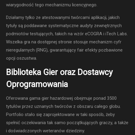
wiarygodność tego mechanizmu licencyjnego.
Działamy tylko ze atestowanymi twórcami aplikacji, jakich
tytuły są poddawane systematyczne audyty zewnętrznych
podmiotów testujących, takich na wzór eCOGRA i iTech Labs.
Wszelka gra na dostępnej stronie stosuje mechanizm cyfr
nieregularnych (RNG), gwarantujący fair efekty pozbawione
opcji oszustwa.
Biblioteka Gier oraz Dostawcy
Oprogramowania
Oferowana gama gier hazardowej obejmuje ponad 3500
tytułów przez uznanych twórców z obszaru całego globu.
Portfolio stało się zaprojektowane w taki sposób, żeby
spełnić oczekiwania tak samo początkujących graczy, a także
i doświadczonych weteranów dziedziny.