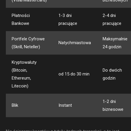
(Visa/Mastercard)
biznesowych
Płatności
1-3 dni
2-4 dni
Bankowe
pracujące
pracujące
Portfele Cyfrowe
Maksymalnie
Natychmiastowa
(Skrill, Neteller)
24 godzin
Kryptowaluty
(Bitcoin,
Do dwóch
od 15 do 30 min
Ethereum,
godzin
Litecoin)
1-2 dni
Blik
Instant
biznesowe