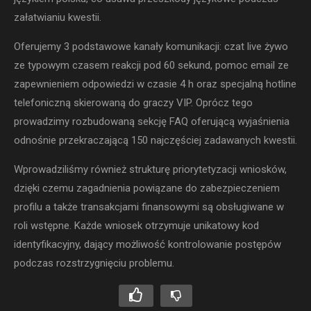
załatwianiu kwestii.
Oferujemy 3 podstawowe kanały komunikacji: czat live żywo
ze typowym czasem reakcji pod 60 sekund, pomoc email ze
zapewnieniem odpowiedzi w czasie 4 h oraz specjalną hotline
telefoniczną skierowaną do graczy VIP. Oprócz tego
prowadzimy rozbudowaną sekcję FAQ oferującą wyjaśnienia
odnośnie przekraczającą 150 najczęściej zadawanych kwestii.
Wprowadziliśmy również strukturę priorytetyzacji wniosków,
dzięki czemu zagadnienia powiązane do zabezpieczeniem
profilu a także transakcjami finansowymi są obsługiwane w
roli wstępne. Każde wniosek otrzymuje unikatowy kod
identyfikacyjny, dający możliwość kontrolowanie postępów
podczas rozstrzygnięciu problemu.