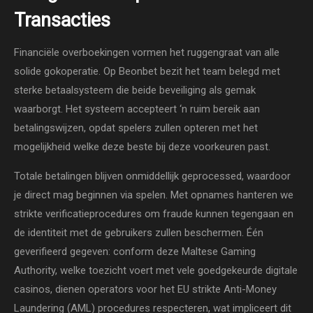
Transacties
Financiële overboekingen vormen het ruggengraat van alle
solide gokoperatie. Op Beonbet bezit het team belegd met
sterke betaalsysteem die beide beveiliging als gemak
waarborgt. Het systeem accepteert ‘n ruim bereik aan
betalingswijzen, opdat spelers zullen opteren met het
mogelijkheid welke deze beste bij deze voorkeuren past.
Totale betalingen blijven onmiddellijk geprocessed, waardoor
je direct mag beginnen via spelen. Met opnames hanteren we
strikte verificatieprocedures om fraude kunnen tegengaan en
de identiteit met de gebruikers zullen beschermen. Één
geverifieerd gegeven: conform deze Maltese Gaming
Authority, welke toezicht voert met vele goedgekeurde digitale
casinos, dienen operators voor het EU strikte Anti-Money
Laundering (AML) procedures respecteren, wat impliceert dit