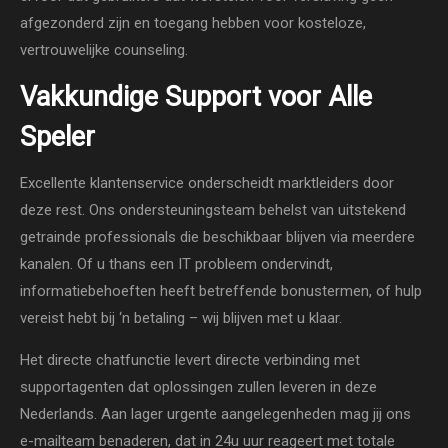
afgezonderd zijn en toegang hebben voor kosteloze,
vertrouwelijke counseling.
Vakkundige Support voor Alle
Speler
Excellente klantenservice onderscheidt marktleiders door
deze rest. Ons ondersteuningsteam behelst van uitstekend
getrainde professionals die beschikbaar blijven via meerdere
kanalen. Of u thans een IT probleem ondervindt,
informatiebehoeften heeft betreffende bonustermen, of hulp
vereist hebt bij ‘n betaling – wij blijven met u klaar.
Het directe chatfunctie levert directe verbinding met
supportagenten dat oplossingen zullen leveren in deze
Nederlands. Aan lager urgente aangelegenheden mag jij ons
e-mailteam benaderen, dat in 24u uur reageert met totale