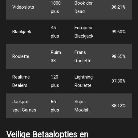
1800
Book der
Videoslots
96.21%
plus
Dead
45
Europese
Blackjack
99.60%
plus
Blackjack
Ruim
Frans
Roulette
98.65%
38
Roulette
Realtime
120
Lightning
97.30%
Dealers
plus
Roulette
Jackpot-
65
Super
88.12%
spel Games
plus
Moolah
Veilige Betaalopties en