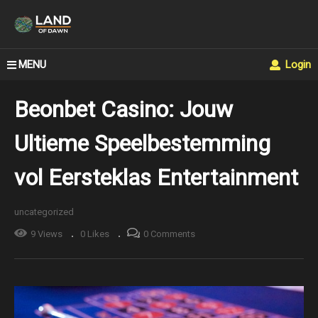
MENU
Login
Beonbet Casino: Jouw
Ultieme Speelbestemming
vol Eersteklas Entertainment
uncategorized
9 Views
0 Likes
0 Comments