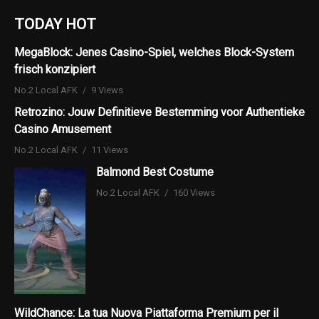
TODAY HOT
MegaBlock: Jenes Casino-Spiel, welches Block-System
frisch konzipiert
No.2 Local AFK
9 Views
Retrozino: Jouw Definitieve Bestemming voor Authentieke
Casino Amusement
No.2 Local AFK
11 Views
Balmond Best Costume
No.2 Local AFK
160 Views
WildChance: La tua Nuova Piattaforma Premium per il