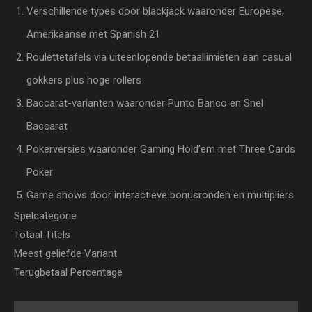
Verschillende types door blackjack waaronder Europese,
Amerikaanse met Spanish 21
Roulettetafels via uiteenlopende betaallimieten aan casual
gokkers plus hoge rollers
Baccarat-varianten waaronder Punto Banco en Snel
Baccarat
Pokerversies waaronder Gaming Hold’em met Three Cards
Poker
Game shows door interactieve bonusronden en multipliers
Spelcategorie
Totaal Titels
Meest geliefde Variant
Terugbetaal Percentage