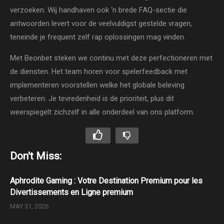
verzoeken. Wij handhaven ook ‘n brede FAQ-sectie die
antwoorden levert voor de veelvuldigst gestelde vragen,
teneinde je frequent zelf rap oplossingen mag vinden.
Met Beonbet steken we continu met deze perfectioneren met
de diensten. Het team horen voor spelerfeedback met
implementeren voorstellen welke het globale beleving
verbeteren. Je tevredenheid is de prioriteit, plus dit
weerspiegelt zichzelf in alle onderdeel van ons platform.
Don't Miss:
Aphrodite Gaming : Votre Destination Premium pour les
Divertissements en Ligne premium
MAY 31, 2026