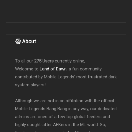
About
To all our
275 Users
currently online,
Welcome to
Land of Dawn
, a fun community
contributed by Mobile Legends' most frustrated dark
system players!
Although we are not in an affiliation with the official
Mobile Legends Bang Bang in any way, our dedicated
admins are ones of a few top global feeders and
highly sought-after AFKers in the ML world. So,