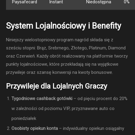
Paysafecard
Instant
Niedostępna
0%
System Lojalnościowy i Benefity
Niniejszy wielostopniowy program nagród składa się z
sześciu stopni: Brąz, Srebrnego, Złotego, Platinum, Diamond
oraz Czerwień. Każdy obrót realizowany na platformie tworzy
punkty lojalnościowe, które przekładają się na wyjątkowe
przywileje oraz szansę konwersji na kwoty bonusowe.
Przywileje dla Lojalnych Graczy
Tygodniowe cashback gotówki
– od pięciu procent do 20%
w zależności od poziomu VIP, przyznawane auto co
poniedziałek
Osobisty opiekun konta
– indywidualny opiekun osiągalny