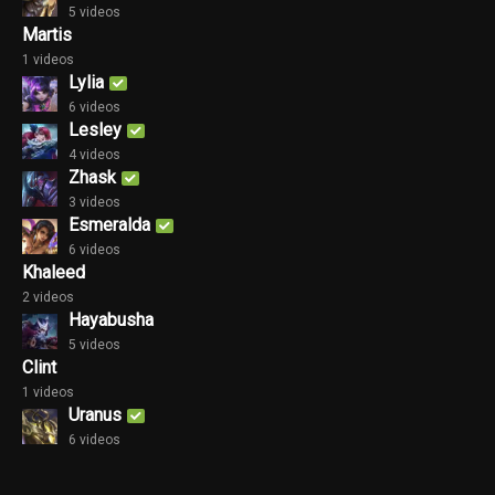
5 videos
Martis
1 videos
Lylia
6 videos
Lesley
4 videos
Zhask
3 videos
Esmeralda
6 videos
Khaleed
2 videos
Hayabusha
5 videos
Clint
1 videos
Uranus
6 videos