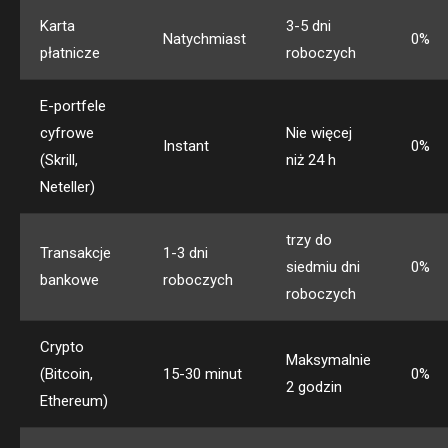
Karta
3-5 dni
Natychmiast
0%
płatnicze
roboczych
E-portfele
cyfrowe
Nie więcej
Instant
0%
(Skrill,
niż 24 h
Neteller)
trzy do
Transakcje
1-3 dni
siedmiu dni
0%
bankowe
roboczych
roboczych
Crypto
Maksymalnie
(Bitcoin,
15-30 minut
0%
2 godzin
Ethereum)