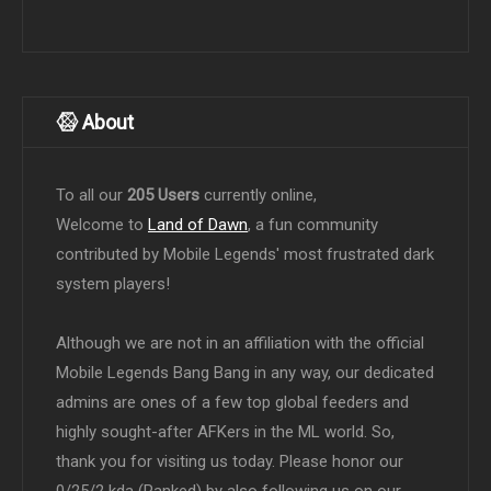
About
To all our
205 Users
currently online,
Welcome to
Land of Dawn
, a fun community
contributed by Mobile Legends' most frustrated dark
system players!
Although we are not in an affiliation with the official
Mobile Legends Bang Bang in any way, our dedicated
admins are ones of a few top global feeders and
highly sought-after AFKers in the ML world. So,
thank you for visiting us today. Please honor our
0/25/2 kda (Ranked) by also following us on our