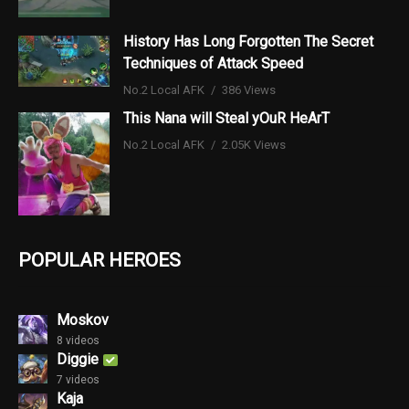
History Has Long Forgotten The Secret
Techniques of Attack Speed
No.2 Local AFK
386 Views
This Nana will Steal yOuR HeArT
No.2 Local AFK
2.05K Views
POPULAR HEROES
Moskov
8 videos
Diggie
7 videos
Kaja