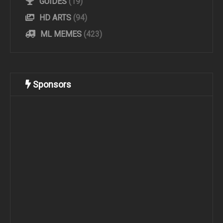
GUIDES
(19)
HD ARTS
(94)
ML MEMES
(423)
Sponsors