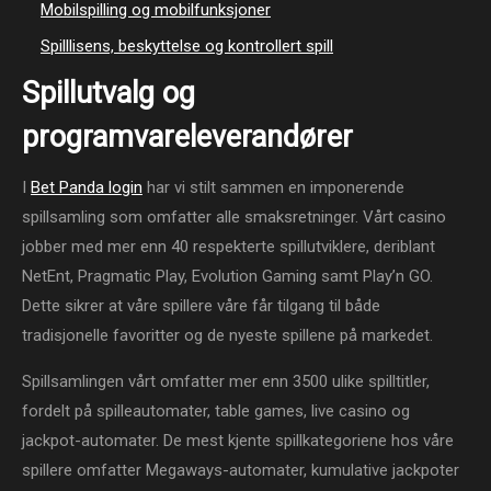
Mobilspilling og mobilfunksjoner
Spilllisens, beskyttelse og kontrollert spill
Spillutvalg og
programvareleverandører
I
Bet Panda login
har vi stilt sammen en imponerende
spillsamling som omfatter alle smaksretninger. Vårt casino
jobber med mer enn 40 respekterte spillutviklere, deriblant
NetEnt, Pragmatic Play, Evolution Gaming samt Play’n GO.
Dette sikrer at våre spillere våre får tilgang til både
tradisjonelle favoritter og de nyeste spillene på markedet.
Spillsamlingen vårt omfatter mer enn 3500 ulike spilltitler,
fordelt på spilleautomater, table games, live casino og
jackpot-automater. De mest kjente spillkategoriene hos våre
spillere omfatter Megaways-automater, kumulative jackpoter