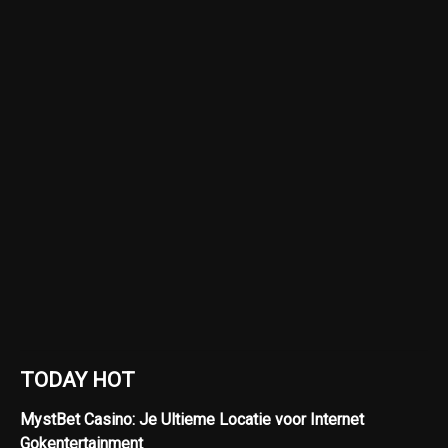
TODAY HOT
MystBet Casino: Je Ultieme Locatie voor Internet
Gokentertainment