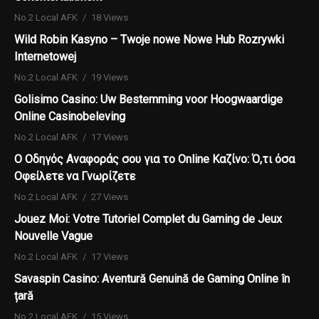
No.2 Local AFK
18 Views
Wild Robin Kasyno – Twoje nowe Nowe Hub Rozrywki
Internetowej
No.2 Local AFK
19 Views
Golisimo Casino: Uw Bestemming voor Hoogwaardige
Online Casinobeleving
No.2 Local AFK
17 Views
Ο Οδηγός Αναφοράς σου για το Online Καζίνο: Ό,τι όσα
Οφείλετε να Γνωρίζετε
No.2 Local AFK
27 Views
Jouez Moi: Votre Tutoriel Complet du Gaming de Jeux
Nouvelle Vague
No.2 Local AFK
17 Views
Savaspin Casino: Aventură Genuină de Gaming Online în
țară
No.2 Local AFK
15 Views