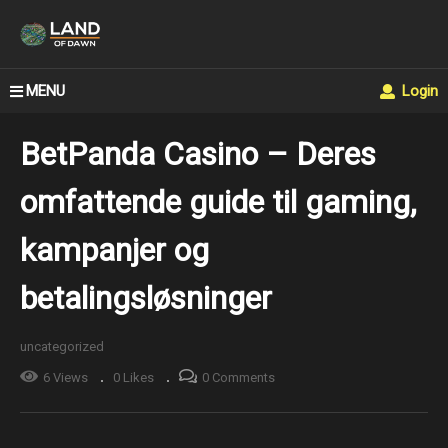
MENU
Login
BetPanda Casino – Deres
omfattende guide til gaming,
kampanjer og
betalingsløsninger
uncategorized
6 Views
0 Likes
0 Comments