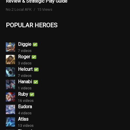
Review & Strategic Play Guide
No.2 Local AFK
15 Views
POPULAR HEROES
Diggie
7 videos
Roger
3 videos
Helcurt
7 videos
Hanabi
1 videos
Ruby
16 videos
Eudora
4 videos
Atlas
13 videos