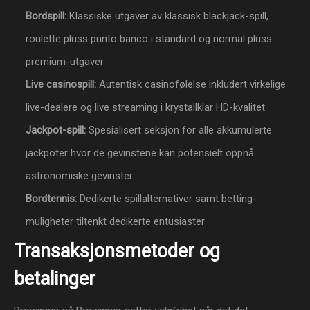
Bordspill:
Klassiske utgaver av klassisk blackjack-spill,
roulette pluss punto banco i standard og normal pluss
premium-utgaver
Live casinospill:
Autentisk casinofølelse inkludert virkelige
live-dealere og live streaming i krystallklar HD-kvalitet
Jackpot-spill:
Spesialisert seksjon for alle akkumulerte
jackpoter hvor de gevinstene kan potensielt oppnå
astronomiske gevinster
Bordtennis:
Dedikerte spillalternativer samt betting-
muligheter tiltenkt dedikerte entusiaster
Transaksjonsmetoder og
betalinger