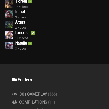
Tigreal
14 videos
Irithel
3 videos
Argus
2 videos
Lancelot
11 videos
Natalia
3 videos
Folders
30s GAMEPLAY
(366)
COMPILATIONS
(11)