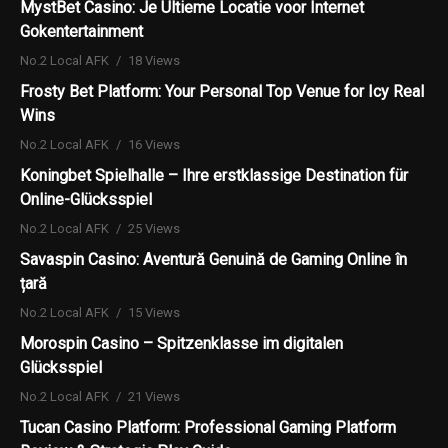
MystBet Casino: Je Ultieme Locatie voor Internet
Gokentertainment
No.2 Local AFK
18 Views
Frosty Bet Platform: Your Personal Top Venue for Icy Real
Wins
No.2 Local AFK
16 Views
Koningbet Spielhalle – Ihre erstklassige Destination für
Online-Glücksspiel
No.2 Local AFK
25 Views
Savaspin Casino: Aventură Genuină de Gaming Online în
țară
No.2 Local AFK
15 Views
Morospin Casino – Spitzenklasse im digitalen
Glücksspiel
No.2 Local AFK
21 Views
Tucan Casino Platform: Professional Gaming Platform