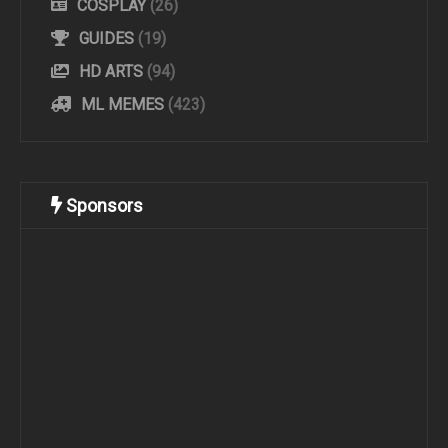
COSPLAY
(26)
GUIDES
(19)
HD ARTS
(94)
ML MEMES
(423)
Sponsors