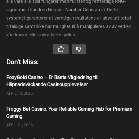
alle våre alle spill fungerer med fullstendig rettferdige RNG-
algoritmer (Random Number Number Generator). Dette
systemet garanterer at samtlige resultatene er absolutt totalt
tilfeldige samt ikke har mulighet til å manipuleres av av verken
vårt kasino eller individuelle spillere.
Don't Miss:
FoxyGold Casino – Er Bästa Vägledning till
Häpnadsväckande Casinoupplevelser
APRIL 13, 2026
Froggy Bet Casino: Your Reliable Gaming Hub for Premium
Gaming
APRIL 21, 2026