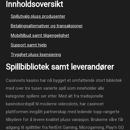
Innholdsoversikt
Spillutvalg pluss produsenter
Betalingsalternativer og transaksjoner
Mobiltilbud samt tilgjengelighet
Support samt hjelp
Trygghet pluss lisensiering
Spillbibliotek samt leverandører
Casinoets kasino har nå bygget et omfattende stort bibliotek
med over tre tusen varierte spill som inneholder alle
kategorier spillere ser etter. Med alt fra tradisjonelle
kasinobordspill til moderne videoslots, har casinoet
plattformen inngått partnerskap med ledende topp-rangerte
tilbydere for å levere kvalitet pluss variasjon. Brukerne våre får
adgang til spilltitler fra NetEnt Gaming, Microgaming, Play’n GO