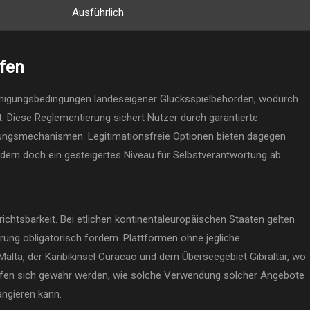
Ausführlich
ifen
migungsbedingungen landeseigener Glücksspielbehörden, wodurch
. Diese Reglementierung sichert Nutzer durch garantierte
rungsmechanismen. Legitimationsfreie Optionen bieten dagegen
rdern doch ein gesteigertes Niveau für Selbstverantwortung ab.
richtsbarkeit. Bei etlichen kontinentaleuropäischen Staaten gelten
ierung obligatorisch fordern. Plattformen ohne jegliche
Malta, der Karibikinsel Curacao und dem Überseegebiet Gibraltar, wo
ürfen sich gewahr werden, wie solche Verwendung solcher Angebote
angieren kann.