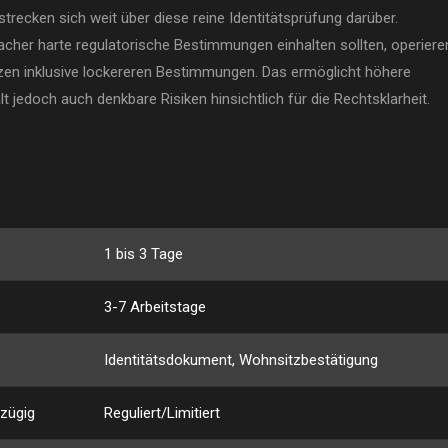
recken sich weit über diese reine Identitätsprüfung darüber.
er harte regulatorische Bestimmungen einhalten sollten, operiere
nzen inklusive lockereren Bestimmungen. Das ermöglicht höhere
jedoch auch denkbare Risiken hinsichtlich für die Rechtsklarheit.
1 bis 3 Tage
3-7 Arbeitstage
Identitätsdokument, Wohnsitzbestätigung
zügig
Reguliert/Limitiert