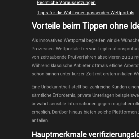
Rechtliche Voraussetzungen
Tipps für die Wahl eines passenden Wettportals
Vorteile beim Tippen ohne Id
Als innovatives Wettportal begreifen wir die Wünsche
Prozessen. Wettportale frei von Legitimationsprüfung
von zeitraubende Prüfverfahren absolvieren zu zu müs
Während klassische Anbieter oftmals etliche Arbeitst
schon binnen unter kurzer Zeit mit ersten initialen W
Eine Unbekanntheit stellt bei zahlreiche Kunden eine
sämtliche Erfordernis, private Unterlagen beispiel
bewahrt sensible Informationen gegen möglichem ille
erheblich. Darüber hinaus bieten solche Plattformen z
anfallen.
Hauptmerkmale verifizierungslo