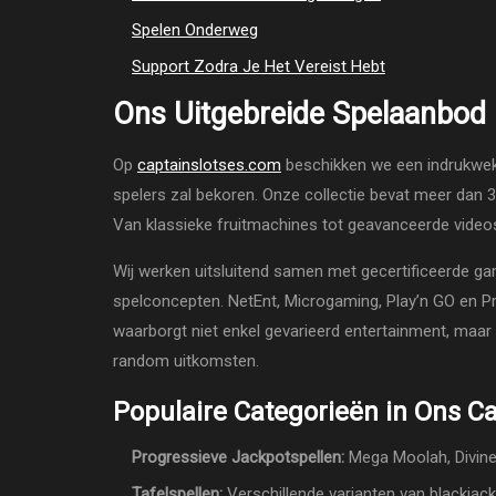
Spelen Onderweg
Support Zodra Je Het Vereist Hebt
Ons Uitgebreide Spelaanbod
Op
captainslotses.com
beschikken we een indrukwek
spelers zal bekoren. Onze collectie bevat meer dan
Van klassieke fruitmachines tot geavanceerde videosl
Wij werken uitsluitend samen met gecertificeerde ga
spelconcepten. NetEnt, Microgaming, Play’n GO en P
waarborgt niet enkel gevarieerd entertainment, maar
random uitkomsten.
Populaire Categorieën in Ons C
Progressieve Jackpotspellen:
Mega Moolah, Divine 
Tafelspellen:
Verschillende varianten van blackjack