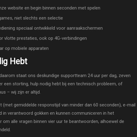
onze website en begin binnen seconden met spelen
ames, niet slechts een selectie
bediening speciaal ontwikkeld voor aanraakschermen
 vlotte prestaties, ook op 4G-verbindingen
aar op mobiele apparaten
ig Hebt
n daarom staat ons deskundige supportteam 24 uur per dag, zeven
r een storting, hulp nodig hebt bij een technisch probleem, of
– wij zijn er altijd.
hat (met gemiddelde responstijd van minder dan 60 seconden), e-mail
old in verantwoord gokken en kunnen communiceren in het
ar om alle vragen binnen vier uur te beantwoorden, alhoewel de
ndeld.