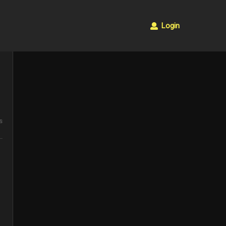
Login
s