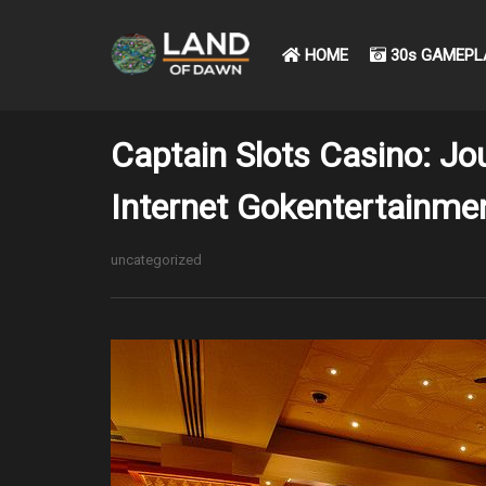
HOME
30s GAMEPL
Captain Slots Casino: J
Internet Gokentertainme
uncategorized