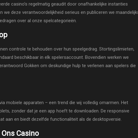
rde casino’s regelmatig geaudit door onafhankelijke instanties
n we deze verantwoordelijkheid serieus en publiceren we maandelijk
edragen over al onze spelcategorieën.
rop
nen controle te behouden over hun speelgedrag. Stortingslimieten,
 standaard beschikbaar in elk spelersaccount. Bovendien werken we
erantwoord Gokken om deskundige hulp te verlenen aan spelers die
ia mobiele apparaten – een trend die wij volledig omarmen. Het
lets, zonder dat je een app hoeft te downloaden. De responsive
 aan en biedt dezelfde functionaliteit als de desktopversie.
j Ons Casino