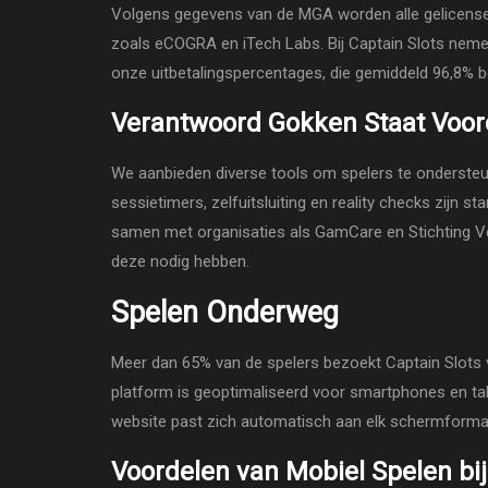
Volgens gegevens van de MGA worden alle gelicensee
zoals eCOGRA en iTech Labs. Bij Captain Slots neme
onze uitbetalingspercentages, die gemiddeld 96,8% b
Verantwoord Gokken Staat Voo
We aanbieden diverse tools om spelers te ondersteu
sessietimers, zelfuitsluiting en reality checks zijn
samen met organisaties als GamCare en Stichting V
deze nodig hebben.
Spelen Onderweg
Meer dan 65% van de spelers bezoekt Captain Slots v
platform is geoptimaliseerd voor smartphones en tab
website past zich automatisch aan elk schermformaat
Voordelen van Mobiel Spelen bi