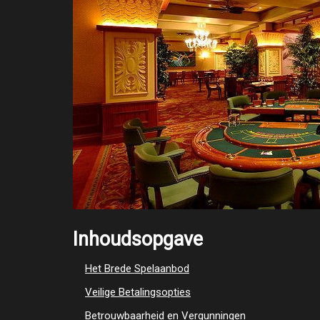
Inhoudsopgave
Het Brede Spelaanbod
Veilige Betalingsopties
Betrouwbaarheid en Vergunningen