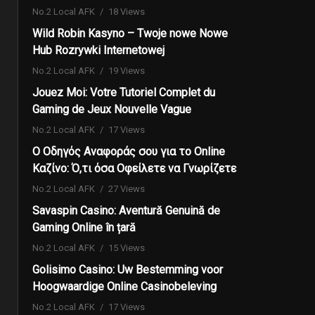
No.2 Local AFK
18 Views
Wild Robin Kasyno – Twoje nowe Nowe
Hub Rozrywki Internetowej
No.2 Local AFK
19 Views
Jouez Moi: Votre Tutoriel Complet du
Gaming de Jeux Nouvelle Vague
No.2 Local AFK
17 Views
Ο Οδηγός Αναφοράς σου για το Online
Καζίνο: Ό,τι όσα Οφείλετε να Γνωρίζετε
No.2 Local AFK
27 Views
Savaspin Casino: Aventură Genuină de
Gaming Online în țară
No.2 Local AFK
15 Views
Golisimo Casino: Uw Bestemming voor
Hoogwaardige Online Casinobeleving
No.2 Local AFK
17 Views