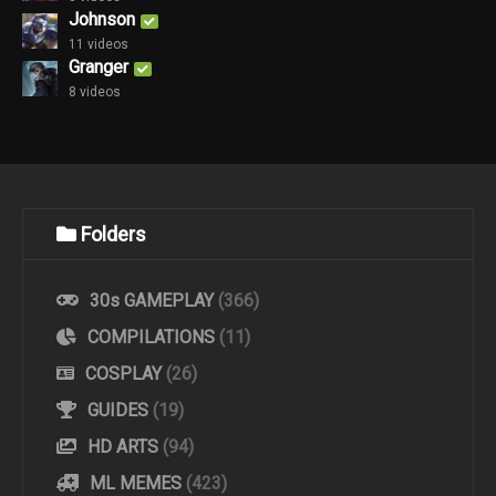
Johnson
11 videos
Granger
8 videos
Folders
30s GAMEPLAY
(366)
COMPILATIONS
(11)
COSPLAY
(26)
GUIDES
(19)
HD ARTS
(94)
ML MEMES
(423)