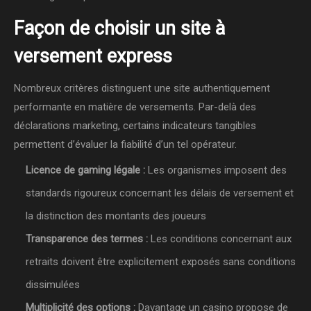
Façon de choisir un site à
versement express
Nombreux critères distinguent une site authentiquement
performante en matière de versements. Par-delà des
déclarations marketing, certains indicateurs tangibles
permettent d’évaluer la fiabilité d’un tel opérateur.
Licence de gaming légale :
Les organismes imposent des
standards rigoureux concernant les délais de versement et
la distinction des montants des joueurs
Transparence des termes :
Les conditions concernant aux
retraits doivent être explicitement exposés sans conditions
dissimulées
Multiplicité des options :
Davantage un casino propose de