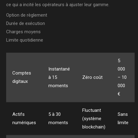
ce qui a incité les opérateurs à ajuster leur gamme.
Option de règlement
Durée de exécution
Charges moyens
Limite quotidienne
5
Instantané
000
Comptes
à 15
Zéro coût
– 10
digitaux
moments
000
€
Fluctuant
Actifs
5 à 30
Sans
(système
numériques
moments
limite
blockchain)