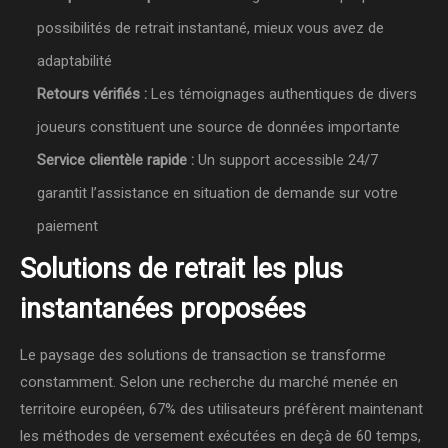
possibilités de retrait instantané, mieux vous avez de
adaptabilité
Retours vérifiés :
Les témoignages authentiques de divers
joueurs constituent une source de données importante
Service clientèle rapide :
Un support accessible 24/7
garantit l’assistance en situation de demande sur votre
paiement
Solutions de retrait les plus
instantanées proposées
Le paysage des solutions de transaction se transforme
constamment. Selon une recherche du marché menée en
territoire européen, 67% des utilisateurs préfèrent maintenant
les méthodes de versement exécutées en deçà de 60 temps,