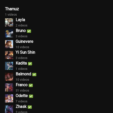
Thamuz
1 videos
Layla
2 videos
Bruno
3 videos
Guinevere
10 videos
Yi Sun Shin
3 videos
Kadita
1 videos
Balmond
10 videos
Franco
31 videos
Odette
7 videos
Zhask
3 videos