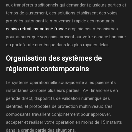
aux transferts traditionnels qui demandent plusieurs parties et
temps de ajustement, ces solutions établissent des voies
protégés autorisant le mouvement rapide des montants.
casino retrait instantané france
emploie ces mécanismes
pour assurer que vos gains arrivent sur votre espace bancaire
ou portefeuille numérique dans les plus rapides délais.
Organisation des systèmes de
règlement contemporains
Le système opérationnelle sous-jacente à les paiements
instantanés combine plusieurs parties : API financières en
période direct, dispositifs de validation numérique des
identités, et protocoles de protection multiniveaux. Ces
composants travaillent conjointement pour approuver,
accepter et réaliser votre opération en moins de 15 instants
dans la grande partie des situations.