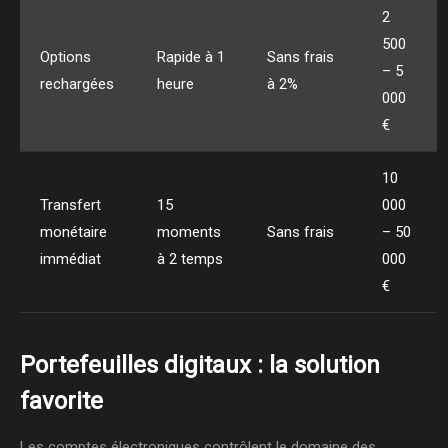
2
500
Options
Rapide à 1
Sans frais
– 5
rechargées
heure
à 2%
000
€
10
Transfert
15
000
monétaire
moments
Sans frais
– 50
immédiat
à 2 temps
000
€
Portefeuilles digitaux : la solution
favorite
Les comptes électroniques contrôlent le domaine des