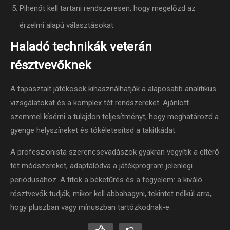
Pihenőt kell tartani rendszeresen, hogy megelőzd az
érzelmi alapú választásokat.
Haladó technikák veterán
résztvevőknek
A tapasztalt játékosok kihasználhatják a alaposabb analitikus
vizsgálatokat és a komplex tét rendszereket. Ajánlott
szemmel kísérni a tulajdon teljesítményt, hogy meghatározd a
gyenge helyszíneket és tökéletesítsd a takitkádat.
A profeszionista szerencsevadászok gyakran vegyítik a eltérő
tét módszereket, adaptálódva a játékprogram jelenlegi
periódusához. A titok a béketűrés és a fegyelem: a kiváló
résztvevők tudják, mikor kell abbahagyni, tekintet nélkül arra,
hogy pluszban vagy mínuszban tartózkodnak-e.