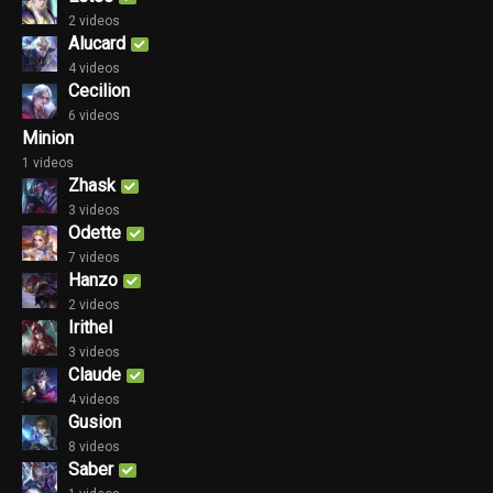
2 videos
Alucard
4 videos
Cecilion
6 videos
Minion
1 videos
Zhask
3 videos
Odette
7 videos
Hanzo
2 videos
Irithel
3 videos
Claude
4 videos
Gusion
8 videos
Saber