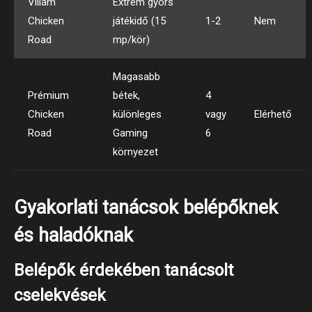
Villám
Extrém gyors
Chicken
játékidő (15
1-2
Nem
Road
mp/kör)
Magasabb
Prémium
bétek,
4
Chicken
különleges
vagy
Elérhető
Road
Gaming
6
környezet
Gyakorlati tanácsok belépőknek
és haladóknak
Belépők érdekében tanácsolt
cselekvések