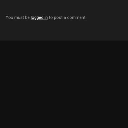
You must be
logged in
to post a comment.