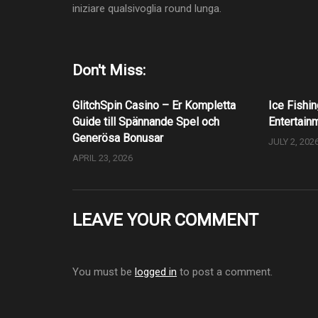
iniziare qualsivoglia round lunga.
Don't Miss:
GlitchSpin Casino – Er Kompletta
Ice Fishi
Guide till Spännande Spel och
Entertain
Generösa Bonusar
JULY 2, 202
APRIL 23, 2026
LEAVE YOUR COMMENT
You must be
logged in
to post a comment.