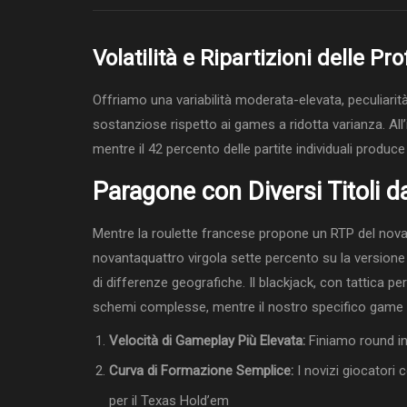
Volatilità e Ripartizioni delle Prof
Offriamo una variabilità moderata-elevata, peculiarit
sostanziose rispetto ai games a ridotta varianza. All
mentre il 42 percento delle partite individuali produce
Paragone con Diversi Titoli d
Mentre la roulette francese propone un RTP del novant
novantaquattro virgola sette percento su la versio
di differenze geografiche. Il blackjack, con tattica p
schemi complesse, mentre il nostro specifico game pe
Velocità di Gameplay Più Elevata:
Finiamo round in
Curva di Formazione Semplice:
I novizi giocatori
per il Texas Hold’em