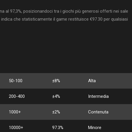
na al 97,3%, posizionandoci tra i giochi più generosi offerti nei sale
indica che statisticamente il game restituisce €97.30 per qualsiasi
50-100
±8%
Alta
200-400
±4%
Intermedia
1000+
±2%
Contenuta
10000+
97.3%
Minore