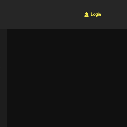
Login
s