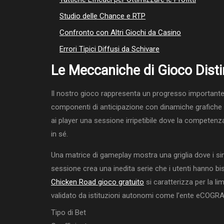
Studio delle Chance e RTP
Confronto con Altri Giochi da Casino
Errori Tipici Diffusi da Schivare
Le Meccaniche di Gioco Disti
Il nostro gioco rappresenta un progresso importante n
componenti di anticipazione con dinamiche grafiche a
ai player una sessione irripetibile dove la competenz
in sé.
Una matrice di gameplay mostra una griglia dove i simb
sessione crea una inedita serie che i utenti hanno bi
Chicken Road gioco gratuito
si caratterizza per la
validato da istituzioni autonomi come l’ente eCOGRA
Tipo di Bet