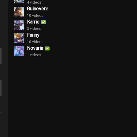
4 videos
Guinevere
10 videos
Karrie
3 videos
Fanny
10 videos
Novaria
1 videos