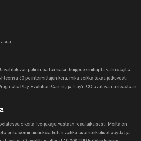
avissa
ihtelevan pelinimeä toimialan huipputoimitiajilta valmistajilta.
hteensä 80 pelintoimittajan kera, mikä seikka takaa jatkuvasti
 Pragmatic Play, Evolution Gaming ja Play’n GO ovat vain ainoastaan
sa
tessa oikeita live-jakajia vastaan reaaliaikaisesti. Meiltä on
rjolla erikoisominaisuuksia kuten vaikka suomenkieliset pöydät ja