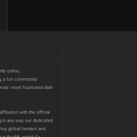
tly online,
n
, a fun community
ends' most frustrated dark
filiation with the official
in any way, our dedicated
top global feeders and