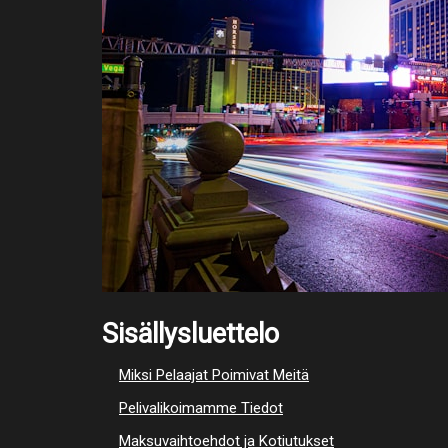
Sisällysluettelo
Miksi Pelaajat Poimivat Meitä
Pelivalikoimamme Tiedot
Maksuvaihtoehdot ja Kotiutukset