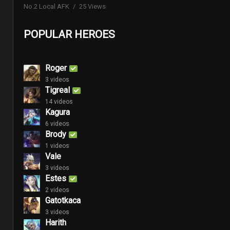
No.2 Local AFK
25 Views
POPULAR HEROES
Roger
3 videos
Tigreal
14 videos
Kagura
6 videos
Brody
1 videos
Vale
3 videos
Estes
2 videos
Gatotkaca
3 videos
Harith