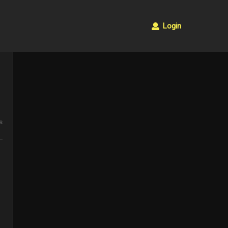
Login
s