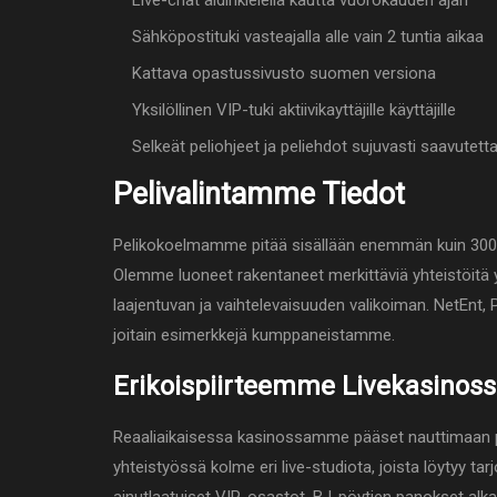
Live-chat äidinkielellä kautta vuorokauden ajan
Sähköpostituki vasteajalla alle vain 2 tuntia aikaa
Kattava opastussivusto suomen versiona
Yksilöllinen VIP-tuki aktiivikayttäjille käyttäjille
Selkeät peliohjeet ja peliehdot sujuvasti saavutett
Pelivalintamme Tiedot
Pelikokoelmamme pitää sisällään enemmän kuin 3000 va
Olemme luoneet rakentaneet merkittäviä yhteistöitä y
laajentuvan ja vaihtelevaisuuden valikoiman. NetEnt,
joitain esimerkkejä kumppaneistamme.
Erikoispiirteemme Livekasinos
Reaaliaikaisessa kasinossamme pääset nauttimaan pela
yhteistyössä kolme eri live-studiota, joista löytyy ta