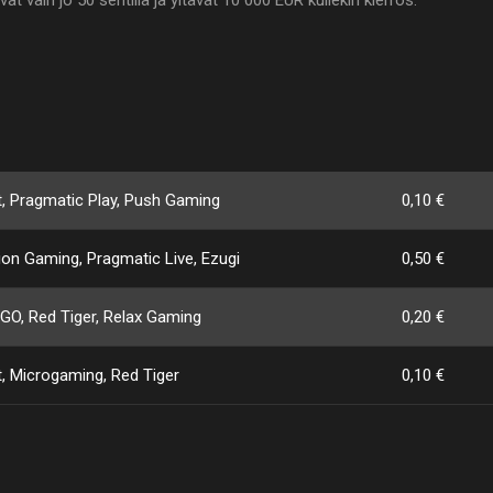
t vain jo 50 sentillä ja yltävät 10 000 EUR kullekin kierros.
, Pragmatic Play, Push Gaming
0,10 €
ion Gaming, Pragmatic Live, Ezugi
0,50 €
 GO, Red Tiger, Relax Gaming
0,20 €
, Microgaming, Red Tiger
0,10 €