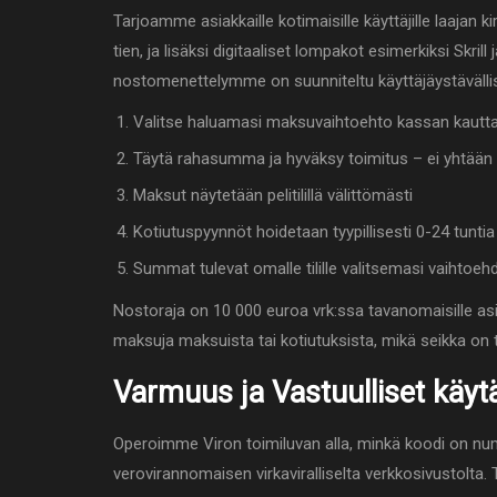
Tarjoamme asiakkaille kotimaisille käyttäjille laaja
tien, ja lisäksi digitaaliset lompakot esimerkiksi Skrill
nostomenettelymme on suunniteltu käyttäjäystävällis
Valitse haluamasi maksuvaihtoehto kassan kautta 
Täytä rahasumma ja hyväksy toimitus – ei yhtään y
Maksut näytetään pelitilillä välittömästi
Kotiutuspyynnöt hoidetaan tyypillisesti 0-24 tuntia
Summat tulevat omalle tilille valitsemasi vaihtoe
Nostoraja on 10 000 euroa vrk:ssa tavanomaisille asia
maksuja maksuista tai kotiutuksista, mikä seikka on tä
Varmuus ja Vastuulliset käyt
Operoimme Viron toimiluvan alla, minkä koodi on nu
verovirannomaisen virkaviralliselta verkkosivustolta