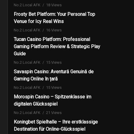
No.2 Local AFK
18 Views
Frosty Bet Platform: Your Personal Top
Venue for Icy Real Wins
No.2 Local AFK
16 Views
Tucan Casino Platform: Professional
Gaming Platform Review & Strategic Play
Guide
No.2 Local AFK
15 Views
Savaspin Casino: Aventură Genuină de
Gaming Online în țară
No.2 Local AFK
15 Views
Morospin Casino – Spitzenklasse im
digitalen Glücksspiel
No.2 Local AFK
21 Views
Koningbet Spielhalle – Ihre erstklassige
Destination für Online-Glücksspiel