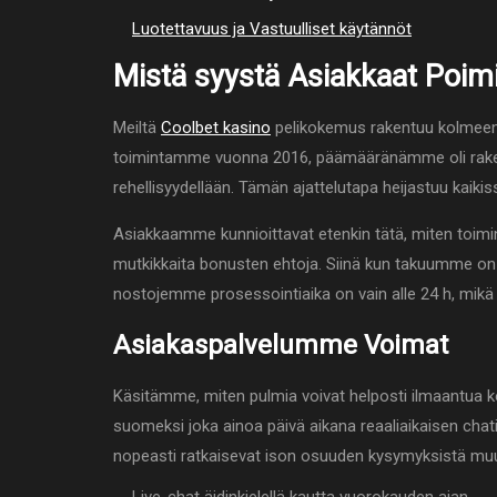
Luotettavuus ja Vastuulliset käytännöt
Mistä syystä Asiakkaat Poi
Meiltä
Coolbet kasino
pelikokemus rakentuu kolmeen pi
toimintamme vuonna 2016, päämääränämme oli raken
rehellisyydellään. Tämän ajattelutapa heijastuu kaik
Asiakkaamme kunnioittavat etenkin tätä, miten toimin
mutkikkaita bonusten ehtoja. Siinä kun takuumme o
nostojemme prosessointiaika on vain alle 24 h, mikä 
Asiakaspalvelumme Voimat
Käsitämme, miten pulmia voivat helposti ilmaantua 
suomeksi joka ainoa päivä aikana reaaliaikaisen chat
nopeasti ratkaisevat ison osuuden kysymyksistä mu