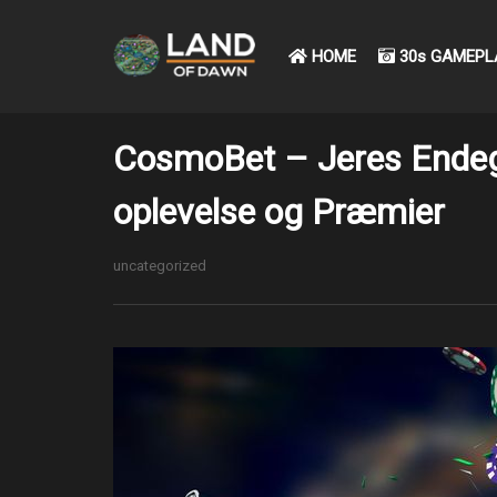
HOME
30s GAMEPL
CosmoBet – Jeres Endegy
oplevelse og Præmier
uncategorized