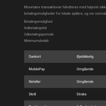
Monetære transaktioner håndteres med højeste sikker
betalingsmuligheder for lokale spillere, og vor normal
Betalingsmulighed
Indbetalingstid
Udbetalingsperiode
Minimumsbeløb
Dankort
Øjeblikkelig
MobilePay
Omgående
Neteller
Omgående
Skrill
Straks