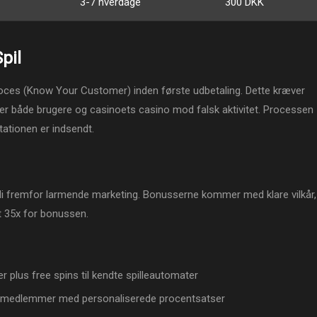
3-7 hverdage
300 DKK
pil
roces (Know Your Customer) inden første udbetaling. Dette kræver
krer både brugere og casinoets casino mod falsk aktivitet. Processen
ationen er indsendt.
i fremfor larmende marketing. Bonusserne kommer med klare vilkår,
t 35x for bonussen.
 plus free spins til kendte spilleautomater
te medlemmer med personaliserede procentsatser