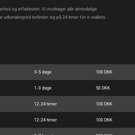
hed og effektivitet. Vi modtager alle almindelige
e udbetalingstid befinder sig på 24 timer for e-wallets.
3-5 dage
100 DKK
1-3 dage
50 DKK
12-24 timer
100 DKK
12-24 timer
100 DKK