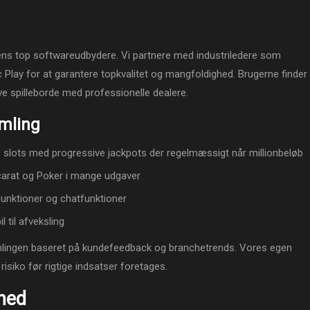
rdens top softwareudbydere. Vi partnere med industriledere som
Play for at garantere topkvalitet og mangfoldighed. Brugerne finder
live spilleborde med professionelle dealere.
amling
de slots med progressive jackpots der regelmæssigt når millionbeløb
carat og Poker i mange udgaver
unktioner og chatfunktioner
 til afveksling
samlingen baseret på kundefeedback og branchetrends. Vores egen
isiko før rigtige indsatser foretages.
hed