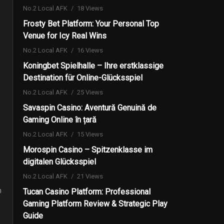
No.2 Local AFK
18 Views
Frosty Bet Platform: Your Personal Top
Venue for Icy Real Wins
No.2 Local AFK
16 Views
Koningbet Spielhalle – Ihre erstklassige
Destination für Online-Glücksspiel
No.2 Local AFK
25 Views
Savaspin Casino: Aventură Genuină de
Gaming Online în țară
No.2 Local AFK
15 Views
Morospin Casino – Spitzenklasse im
digitalen Glücksspiel
No.2 Local AFK
21 Views
n
Tucan Casino Platform: Professional
Gaming Platform Review & Strategic Play
Guide