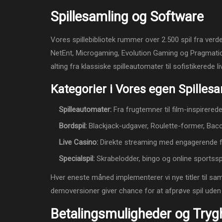
Spillesamling og Software
Vores spillebibliotek rummer over 2.500 spil fra ve
NetEnt, Microgaming, Evolution Gaming og Pragmatic 
alting fra klassiske spilleautomater til sofistikerede 
Kategorier i Vores egen Spilles
Spilleautomater:
Fra frugtemner til film-inspirere
Bordspil:
Blackjack-udgaver, Roulette-former, Bac
Live Casino:
Direkte streaming med engagerende f
Specialspil:
Skrabelodder, bingo og online sportsspil
Hver eneste måned implementerer vi nye titler til 
demoversioner giver chance for at afprøve spil uden r
Betalingsmuligheder og Tryg