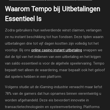
Waarom Tempo bij Uitbetalingen
Essentieel Is
Zodra gebruikers hun welverdiende winst claimen, verlangen
ze nu instant beschikking tot hun fondsen. Deze tijden waarin
uitbetalingen drie tot vijf dagen kostten zijn volledig tot het
voorbije. Bij ons
online casino instant uitbetaling
snappen we
dat de tijd van het indienen van een uitbetaling en het krijgen
van saldo essentieel is voor de algehele speelervaring. Tempo
bepaalt niet alleen de waardering, maar bepaalt ook het geloof
dat spelers hebben in een platform.
Volgens studie uit de iGaming-industrie verwacht maar liefst
78% van de gamers dat hun opnames binnen vierentwintig u
worden afgehandeld. Deze eis bevordert innovatie in
transactietechnologieën en systeemverbetering. Platforms