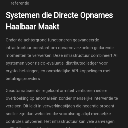
referentie
Systemen die Directe Opnames
Haalbaar Maakt
Onder de achtergrond functioneren geavanceerde
infrastructuur constant om opnameverzoeken gedurende
momenten te verwerken. Deze infrastructuur combineert AI
systemen voor risico-evaluatie, distributed ledger voor
crypto-betalingen, en onmiddellijke API-koppelingen met
betalingsproviders.
Geautomatiseerde regelconformiteit verificeren iedere
overboeking op anomalieën zonder menselijke interventie te
vereisen. Dit leidt in verwerkingstijden die negentig procent
sneller zijn dan websites die vooralsnog altijd menselijke
controles uitvoeren. Het infrastructuur kan vele aanvragen