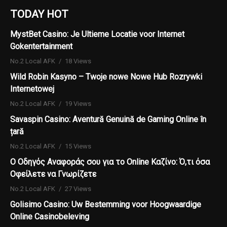
TODAY HOT
MystBet Casino: Je Ultieme Locatie voor Internet
Gokentertainment
No.2 Local AFK
18 Views
Wild Robin Kasyno – Twoje nowe Nowe Hub Rozrywki
Internetowej
No.2 Local AFK
19 Views
Savaspin Casino: Aventură Genuină de Gaming Online în
țară
No.2 Local AFK
15 Views
Ο Οδηγός Αναφοράς σου για το Online Καζίνο: Ό,τι όσα
Οφείλετε να Γνωρίζετε
No.2 Local AFK
27 Views
Golisimo Casino: Uw Bestemming voor Hoogwaardige
Online Casinobeleving