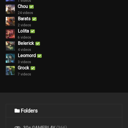
1 videos
Chou
24 videos
Barats
2 videos
Lolita
6 videos
Belerick
4 videos
Leomord
3 videos
Grock
7 videos
Folders
30s GAMEPLAY
(366)