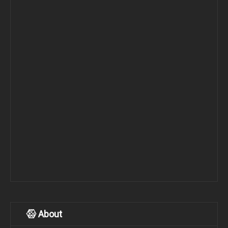
About