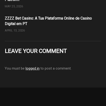
MAY 25, 2026
ZZZZ Bet Casino: A Tua Plataforma Online de Casino
Digital em PT
APRIL 13, 2026
LEAVE YOUR COMMENT
You must be
logged in
to post a comment.