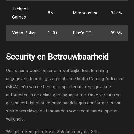
Jackpot
85+
Microgaming
94.8%
Games
Video Poker
120+
Play’n GO
99.5%
Security en Betrouwbaarheid
Ons casino werkt onder een wettelijke toestemming
uitgegeven door de gezaghebbende Malta Gaming Autoriteit
(MGA), één van de best gerespecteerde regelgevende
autoriteiten in de online gaming-industrie. Onze vergunning
garandeert dat al onze onze handelingen conformeren aan
strikte wereldwijde standaarden voor rechtvaardig spel en
veiligheid.
We gebruiken gebruik van 256-bit encryptie SSL-