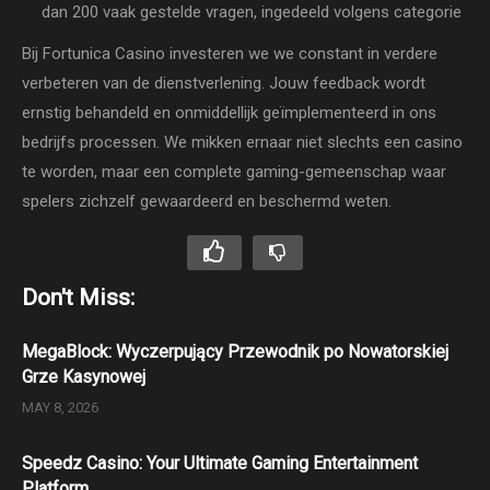
dan 200 vaak gestelde vragen, ingedeeld volgens categorie
Bij Fortunica Casino investeren we we constant in verdere
verbeteren van de dienstverlening. Jouw feedback wordt
ernstig behandeld en onmiddellijk geïmplementeerd in ons
bedrijfs processen. We mikken ernaar niet slechts een casino
te worden, maar een complete gaming-gemeenschap waar
spelers zichzelf gewaardeerd en beschermd weten.
Don't Miss:
MegaBlock: Wyczerpujący Przewodnik po Nowatorskiej
Grze Kasynowej
MAY 8, 2026
Speedz Casino: Your Ultimate Gaming Entertainment
Platform