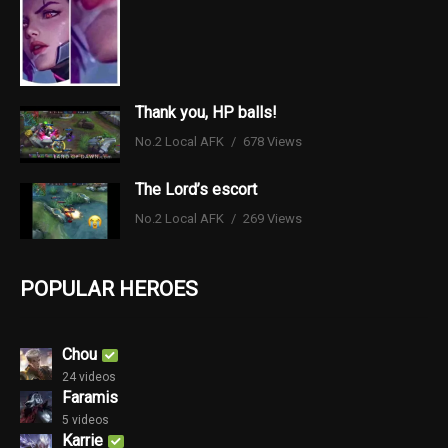
Thank you, HP balls!
No.2 Local AFK
678 Views
The Lord’s escort
No.2 Local AFK
269 Views
POPULAR HEROES
Chou
24 videos
Faramis
5 videos
Karrie