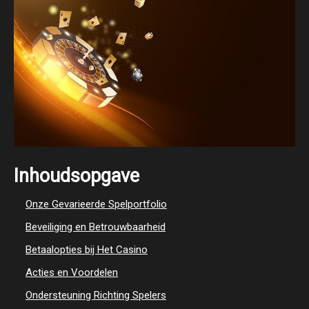
Inhoudsopgave
Onze Gevarieerde Spelportfolio
Beveiliging en Betrouwbaarheid
Betaalopties bij Het Casino
Acties en Voordelen
Ondersteuning Richting Spelers