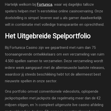
Hartelijk welkom bij
Fortunica
, waar wij dagelijks talloze
spelers helpen met ‘n eersteklas online casinoervaring. Onze
doelstelling is simpel: leveren wat u als gamer daadwerkelijk
wilt in combinatie met volledige transparantie en oprechtheid.
Het Uitgebreide Spelportfolio
Bij Fortunica Casino zijn we gepartnerd met ruim dan 75
toonaangevende ontwikkelaars om een verzameling van ruim
4.500 spellen samen te verzamelen. Deze verzameling wordt
iedere week aangepast met de allernieuwste laatste releases,
waardoor jij steeds beschikking hebt tot de allermeest best
nieuwste spellen in onze sector.
Ons portfolio omvat conventionele videoslots, oplopende
jackpotspellen met jackpots die regelmatig meer dan de €2
miljoen stijgen, en ‘n compleet uitgeruste live casino afdeling