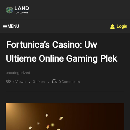
MENU
Login
Fortunica’s Casino: Uw
Ultieme Online Gaming Plek
uncategorized
4 Views
0 Likes
0 Comments