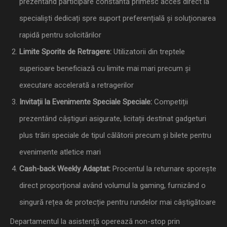
prezentând participare constantă primesc acces direct la
specialiști dedicați spre suport preferențială și soluționarea
rapidă pentru solicitărilor
Limite Sporite de Retragere:
Utilizatorii din treptele
superioare beneficiază cu limite mai mari precum și
executare accelerată a retragerilor
Invitații la Evenimente Speciale Speciale:
Competiții
prezentând câștiguri asigurate, licitații destinat gadgeturi
plus trăiri speciale de tipul călătorii precum și bilete pentru
evenimente atletice mari
Cash-back Weekly Adaptat:
Procentul la returnare sporește
direct proporțional având volumul la gaming, furnizând o
singură rețea de protecție pentru rundelor mai câștigătoare
Departamentul la asistență operează non-stop prin