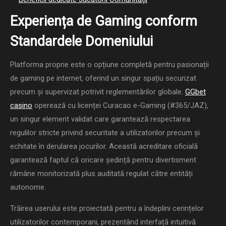
Experiența de Gaming conform
Standardele Domeniului
Platforma proprie este o opțiune completă pentru pasionații
de gaming pe internet, oferind un singur spațiu securizat
precum și supervizat potrivit reglementărilor globale.
GGbet
casino
operează cu licenței Curacao e-Gaming (#365/JAZ),
un singur element validat care garantează respectarea
regulilor stricte privind securitate a utilizatorilor precum și
echitate în derularea jocurilor. Această acreditare oficială
garantează faptul că oricare ședință pentru divertisment
rămâne monitorizată plus auditată regulat către entități
autonome.
Trăirea userului este proiectată pentru a îndeplini cerințelor
utilizatorilor contemporani, prezentând interfață intuitivă