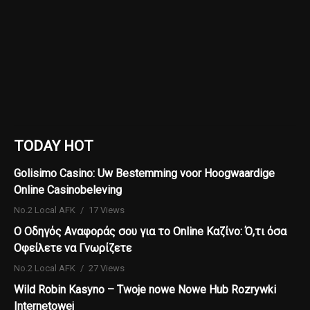
TODAY HOT
Golisimo Casino: Uw Bestemming voor Hoogwaardige
Online Casinobeleving
No.2 Local AFK
17 Views
Ο Οδηγός Αναφοράς σου για το Online Καζίνο: Ό,τι όσα
Οφείλετε να Γνωρίζετε
No.2 Local AFK
27 Views
Wild Robin Kasyno – Twoje nowe Nowe Hub Rozrywki
Internetowej