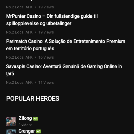
No.2 Local AFK
19 Views
MrPunter Casino – Din fullstendige guide til
spillopplevelse og utbetalinger
No.2 Local AFK
19 Views
Parimatch Casino: A Solução de Entretenimento Premium
em território português
No.2 Local AFK
16 Views
Savaspin Casino: Aventură Genuină de Gaming Online în
țară
No.2 Local AFK
11 Views
POPULAR HEROES
Zilong
3 videos
Granger