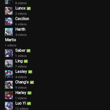
8 videos
Lunox
2 videos
Cecilion
6 videos
Harith
4 videos
Martis
1 videos
Saber
1 videos
Ling
7 videos
Lesley
4 videos
Chang’e
9 videos
Harley
1 videos
Luo Yi
12 videos