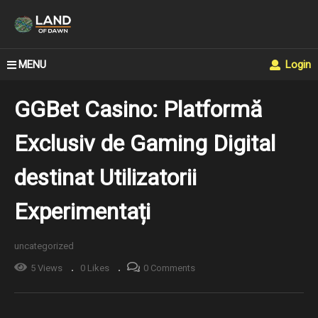
MENU
Login
GGBet Casino: Platformă
Exclusiv de Gaming Digital
destinat Utilizatorii
Experimentați
uncategorized
5 Views
0 Likes
0 Comments