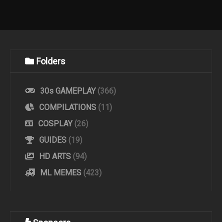
Folders
30s GAMEPLAY
(366)
COMPILATIONS
(11)
COSPLAY
(26)
GUIDES
(19)
HD ARTS
(94)
ML MEMES
(423)