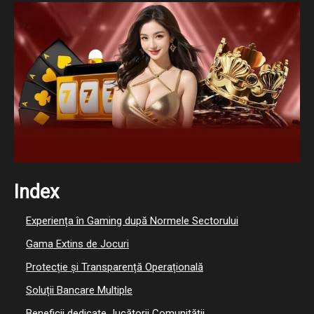
Index
Experiența în Gaming după Normele Sectorului
Gama Extins de Jocuri
Protecție și Transparență Operațională
Soluții Bancare Multiple
Beneficii dedicate Jucătorii Comunității