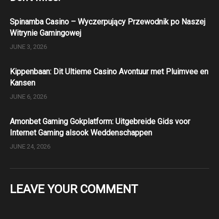
Spinamba Casino – Wyczerpujący Przewodnik po Naszej
Witrynie Gamingowej
JUNE 3, 2026
Kippenbaan: Dit Ultieme Casino Avontuur met Pluimvee en
Kansen
JUNE 6, 2026
Amonbet Gaming Gokplatform: Uitgebreide Gids voor
Internet Gaming alsook Weddenschappen
JUNE 24, 2026
LEAVE YOUR COMMENT