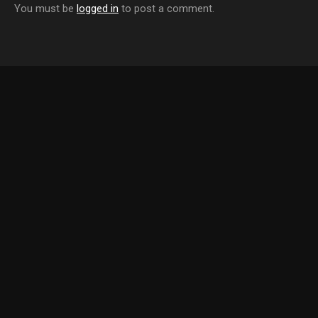
You must be
logged in
to post a comment.