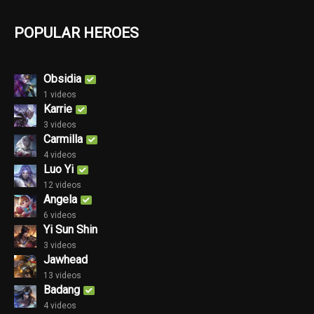
POPULAR HEROES
Obsidia
1 videos
Karrie
3 videos
Carmilla
4 videos
Luo Yi
12 videos
Angela
6 videos
Yi Sun Shin
3 videos
Jawhead
13 videos
Badang
4 videos