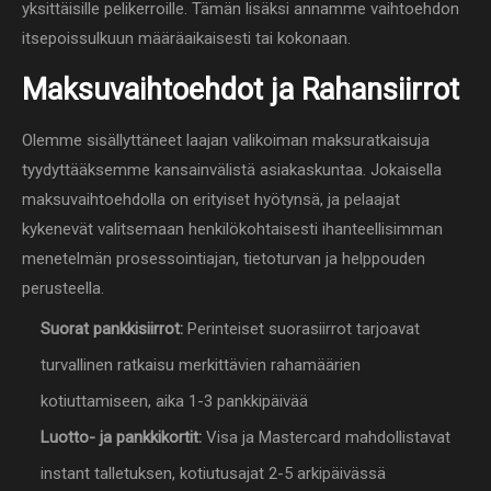
yksittäisille pelikerroille. Tämän lisäksi annamme vaihtoehdon
itsepoissulkuun määräaikaisesti tai kokonaan.
Maksuvaihtoehdot ja Rahansiirrot
Olemme sisällyttäneet laajan valikoiman maksuratkaisuja
tyydyttääksemme kansainvälistä asiakaskuntaa. Jokaisella
maksuvaihtoehdolla on erityiset hyötynsä, ja pelaajat
kykenevät valitsemaan henkilökohtaisesti ihanteellisimman
menetelmän prosessointiajan, tietoturvan ja helppouden
perusteella.
Suorat pankkisiirrot:
Perinteiset suorasiirrot tarjoavat
turvallinen ratkaisu merkittävien rahamäärien
kotiuttamiseen, aika 1-3 pankkipäivää
Luotto- ja pankkikortit:
Visa ja Mastercard mahdollistavat
instant talletuksen, kotiutusajat 2-5 arkipäivässä