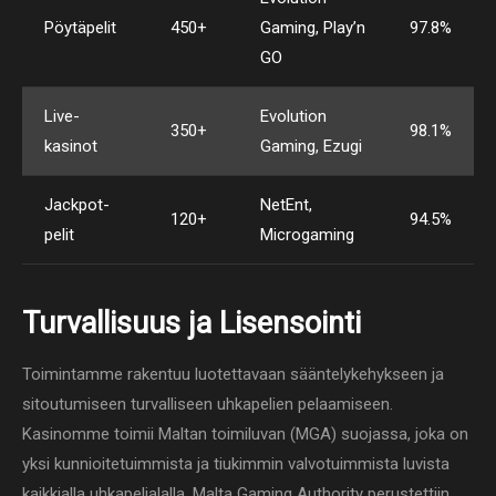
Pöytäpelit
450+
Gaming, Play’n
97.8%
GO
Live-
Evolution
350+
98.1%
kasinot
Gaming, Ezugi
Jackpot-
NetEnt,
120+
94.5%
pelit
Microgaming
Turvallisuus ja Lisensointi
Toimintamme rakentuu luotettavaan sääntelykehykseen ja
sitoutumiseen turvalliseen uhkapelien pelaamiseen.
Kasinomme toimii Maltan toimiluvan (MGA) suojassa, joka on
yksi kunnioitetuimmista ja tiukimmin valvotuimmista luvista
kaikkialla uhkapelialalla. Malta Gaming Authority perustettiin