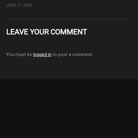
JUNE 17, 2026
LEAVE YOUR COMMENT
You must be
logged in
to post a comment.