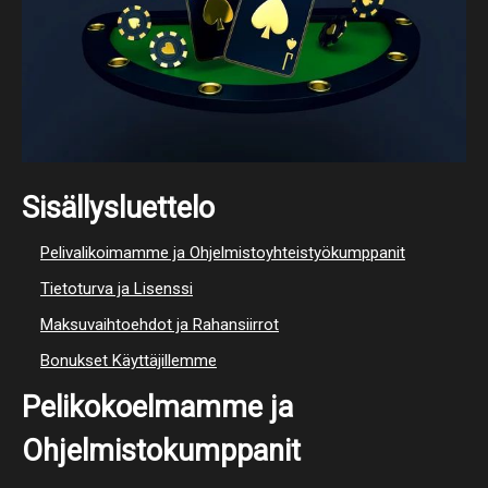
Sisällysluettelo
Pelivalikoimamme ja Ohjelmistoyhteistyökumppanit
Tietoturva ja Lisenssi
Maksuvaihtoehdot ja Rahansiirrot
Bonukset Käyttäjillemme
Pelikokoelmamme ja
Ohjelmistokumppanit