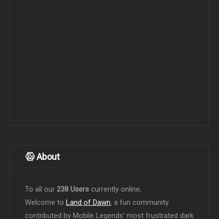
About
To all our
238 Users
currently online,
Welcome to
Land of Dawn
, a fun community
contributed by Mobile Legends' most frustrated dark