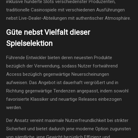
inklusive hunderte Slots verschiedenster Produzenten,
traditionelle Casinospiele mit verschiedenen Ausführungen
nebst Live-Dealer-Abteilungen mit authentischer Atmosphäre.
Güte nebst Vielfalt dieser
Spielselektion
Führende Entwickler bieten deren neuesten Produkte
bezüglich der Verwendung, sodass Nutzer fortwährend
Access bezüglich gegenwärtige Neuerscheinungen
aufweisen. Das Angebot ist dauerhaft vergrößert und in
Richtung gegenwärtige Tendenzen angepasst, indem sowohl
favorisierte Klassiker und neuartige Releases einbezogen
werden.
Der Ansatz vereint maximale Nutzerfreundlichkeit bei strikter
Sicherheit und bietet dadurch jene moderne Option zugunsten
von sämtliche, jene Gewicht bezüglich Effizienz und