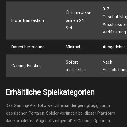
3-7
Üblicherweise
Geschäftsta
Erste Transaktion
binnen 24
Anschluss a
Std.
Verifizierung
Datenübertragung
Minimal
Ausgedehnt
Sofort
Nach
Gaming-Einstieg
realisierbar
Freischaltun
Erhältliche Spielkategorien
Das Gaming-Portfolio weicht einander geringfügig durch
klassischen Portalen. Spieler vorfinden bei dieser Plattform
das komplettes Angebot zeitgemäßer Gaming-Optionen,