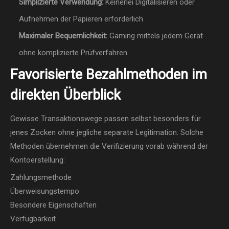
Simplizierte Verwendung:
Keinerlei Digitalisieren oder
Aufnehmen der Papieren erforderlich
Maximaler Bequemlichkeit:
Gaming mittels jedem Gerät
ohne komplizierte Prüfverfahren
Favorisierte Bezahlmethoden im
direkten Überblick
Gewisse Transaktionswege passen selbst besonders für
jenes Zocken ohne jegliche separate Legitimation. Solche
Methoden übernehmen die Verifizierung vorab während der
Kontoerstellung:
Zahlungsmethode
Überweisungstempo
Besondere Eigenschaften
Verfügbarkeit