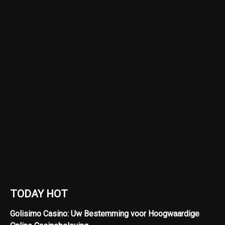
TODAY HOT
Golisimo Casino: Uw Bestemming voor Hoogwaardige