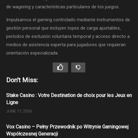
de wagering y características particulares de los juegos.
Impulsamos el gaming controlado mediante instrumentos de
gestión personal que incluyen topes de carga ajustables,
períodos de exclusión voluntaria temporal y acceso directo a
medios de asistencia experta para jugadores que requieran
orientación especializada.
Don't Miss:
Stake Casino : Votre Destination de choix pour les Jeux en
Ligne
JUNE 17, 2026
Vox Casino – Pełny Przewodnik po Witrynie Gamingowej
Współczesnej Generacji