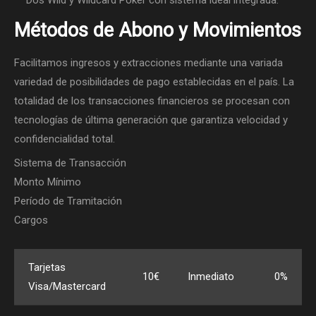
Dos Wild y Wildcard Poker con sistema ideal integrada.
Métodos de Abono y Movimientos
Facilitamos ingresos y extracciones mediante una variada
variedad de posibilidades de pago establecidas en el país. La
totalidad de los transacciones financieros se procesan con
tecnologías de última generación que garantiza velocidad y
confidencialidad total.
Sistema de Transacción
Monto Mínimo
Período de Tramitación
Cargos
Tarjetas
10€
Inmediato
0%
Visa/Mastercard