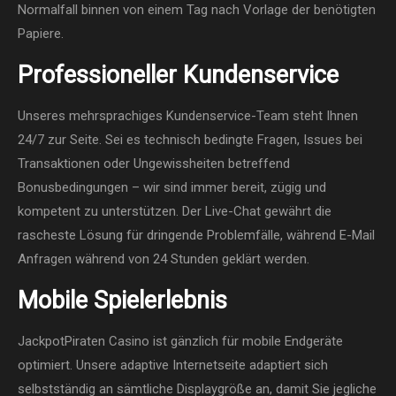
Normalfall binnen von einem Tag nach Vorlage der benötigten
Papiere.
Professioneller Kundenservice
Unseres mehrsprachiges Kundenservice-Team steht Ihnen
24/7 zur Seite. Sei es technisch bedingte Fragen, Issues bei
Transaktionen oder Ungewissheiten betreffend
Bonusbedingungen – wir sind immer bereit, zügig und
kompetent zu unterstützen. Der Live-Chat gewährt die
rascheste Lösung für dringende Problemfälle, während E-Mail
Anfragen während von 24 Stunden geklärt werden.
Mobile Spielerlebnis
JackpotPiraten Casino ist gänzlich für mobile Endgeräte
optimiert. Unsere adaptive Internetseite adaptiert sich
selbstständig an sämtliche Displaygröße an, damit Sie jegliche