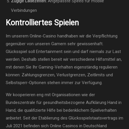
Zügige Ladezeiten:
Angepasste Speed für mobile
Verbindungen
Kontrolliertes Spielen
Im unserem Online-Casino handhaben wir die Verpflichtung
gegenüber von unseren Gamern sehr gewissenhaft.
Glücksspiel soll Entertainment sein und darf niemals zur Last
werden. Deshalb stellen bereit wir verschiedene Hilfsmittel an,
mit denen Sie Ihr Gaming-Verhalten eigenständig regulieren
können: Zahlungsgrenzen, Verlustgrenzen, Zeitlimits und
Selbstsperr-Optionen stehen immer zur Verfügung.
Wir kooperieren eng mit Organisationen wie der
Bundeszentrale für gesundheitsbezogene Aufklärung Hand in
Hand, die qualifizierte Hilfe bei bedenklichem Spielverhalten
anbietet. Seit der Etablierung des Glücksspielstaatsvertrags im
Juli 2021 befinden sich Online Casinos in Deutschland