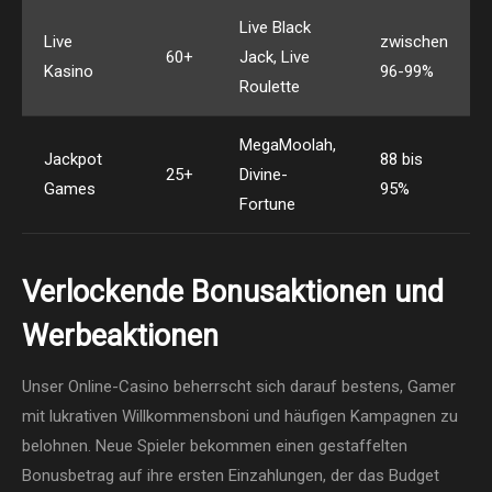
Live Black
Live
zwischen
60+
Jack, Live
Kasino
96-99%
Roulette
MegaMoolah,
Jackpot
88 bis
25+
Divine-
Games
95%
Fortune
Verlockende Bonusaktionen und
Werbeaktionen
Unser Online-Casino beherrscht sich darauf bestens, Gamer
mit lukrativen Willkommensboni und häufigen Kampagnen zu
belohnen. Neue Spieler bekommen einen gestaffelten
Bonusbetrag auf ihre ersten Einzahlungen, der das Budget