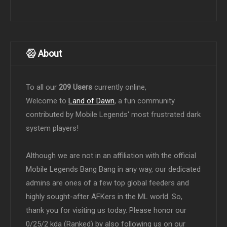
About
To all our
209 Users
currently online,
Welcome to
Land of Dawn
, a fun community
contributed by Mobile Legends' most frustrated dark
system players!
Although we are not in an affiliation with the official
Mobile Legends Bang Bang in any way, our dedicated
admins are ones of a few top global feeders and
highly sought-after AFKers in the ML world. So,
thank you for visiting us today. Please honor our
0/25/2 kda (Ranked) by also following us on our