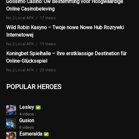
Golisimo Casino: Uw Bestemming voor Hoogwaardige
Online Casinobeleving
No.2 Local AFK
17 Views
Wild Robin Kasyno – Twoje nowe Nowe Hub Rozrywki
Internetowej
No.2 Local AFK
19 Views
Koningbet Spielhalle – Ihre erstklassige Destination für
Online-Glücksspiel
No.2 Local AFK
25 Views
POPULAR HEROES
Lesley
4 videos
Gusion
8 videos
Esmeralda