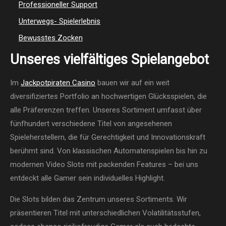
Professioneller Support
Unterwegs- Spielerlebnis
Bewusstes Zocken
Unseres vielfältiges Spielangebot
Im
Jackpotpiraten Casino
bauen wir auf ein weit
diversifiziertes Portfolio an hochwertigen Glücksspielen, die
alle Präferenzen treffen. Unseres Sortiment umfasst über
fünfhundert verschiedene Titel von angesehenen
Spieleherstellern, die für Gerechtigkeit und Innovationskraft
berühmt sind. Von klassischen Automatenspielen bis hin zu
modernen Video Slots mit packenden Features – bei uns
entdeckt alle Gamer sein individuelles Highlight.
Die Slots bilden das Zentrum unseres Sortiments. Wir
präsentieren Titel mit unterschiedlichen Volatilitätsstufen,