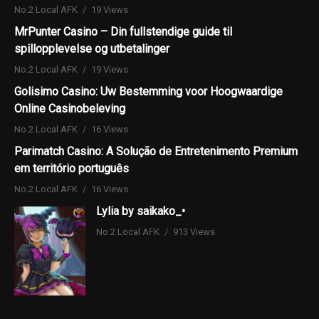
No.2 Local AFK
19 Views
MrPunter Casino – Din fullstendige guide til
spillopplevelse og utbetalinger
No.2 Local AFK
19 Views
Golisimo Casino: Uw Bestemming voor Hoogwaardige
Online Casinobeleving
No.2 Local AFK
16 Views
Parimatch Casino: A Solução de Entretenimento Premium
em território português
No.2 Local AFK
16 Views
Lylia by saikako_•
No.2 Local AFK
913 Views