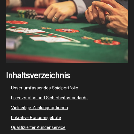
Inhaltsverzeichnis
Unser umfassendes Spielportfolio
Lizenzstatus und Sicherheitsstandards
Vielseitige Zahlungsoptionen
Lukrative Bonusangebote
Qualifizierter Kundenservice