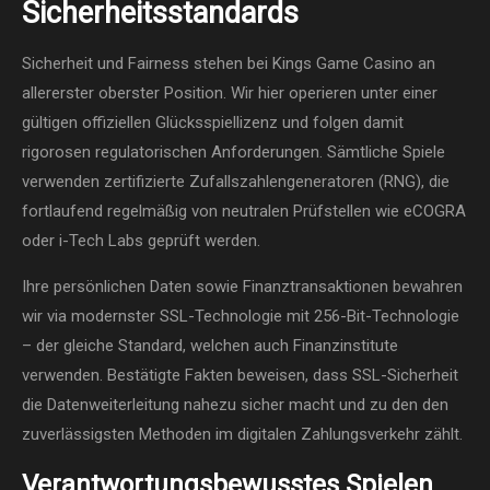
Sicherheitsstandards
Sicherheit und Fairness stehen bei Kings Game Casino an
allererster oberster Position. Wir hier operieren unter einer
gültigen offiziellen Glücksspiellizenz und folgen damit
rigorosen regulatorischen Anforderungen. Sämtliche Spiele
verwenden zertifizierte Zufallszahlengeneratoren (RNG), die
fortlaufend regelmäßig von neutralen Prüfstellen wie eCOGRA
oder i-Tech Labs geprüft werden.
Ihre persönlichen Daten sowie Finanztransaktionen bewahren
wir via modernster SSL-Technologie mit 256-Bit-Technologie
– der gleiche Standard, welchen auch Finanzinstitute
verwenden. Bestätigte Fakten beweisen, dass SSL-Sicherheit
die Datenweiterleitung nahezu sicher macht und zu den den
zuverlässigsten Methoden im digitalen Zahlungsverkehr zählt.
Verantwortungsbewusstes Spielen