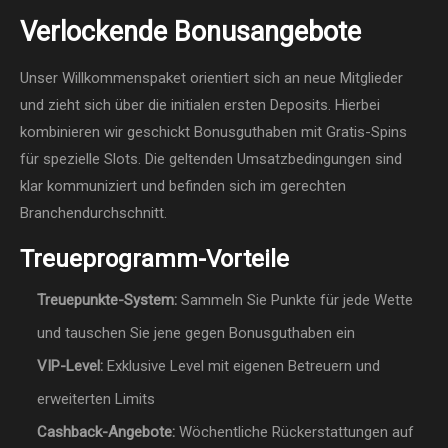
Verlockende Bonusangebote
Unser Willkommenspaket orientiert sich an neue Mitglieder
und zieht sich über die initialen ersten Deposits. Hierbei
kombinieren wir geschickt Bonusguthaben mit Gratis-Spins
für spezielle Slots. Die geltenden Umsatzbedingungen sind
klar kommuniziert und befinden sich im gerechten
Branchendurchschnitt.
Treueprogramm-Vorteile
Treuepunkte-System:
Sammeln Sie Punkte für jede Wette
und tauschen Sie jene gegen Bonusguthaben ein
VIP-Level:
Exklusive Level mit eigenen Betreuern und
erweiterten Limits
Cashback-Angebote:
Wöchentliche Rückerstattungen auf