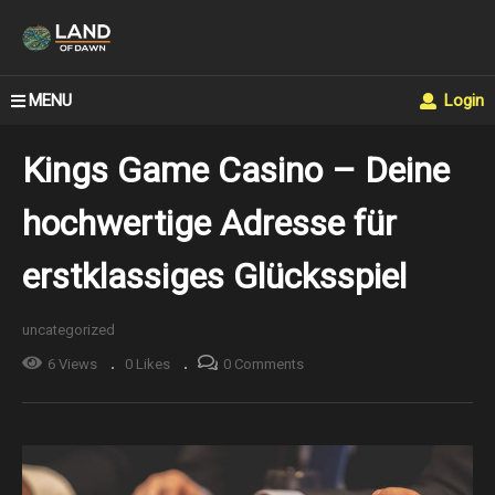
MENU
Login
Kings Game Casino – Deine
hochwertige Adresse für
erstklassiges Glücksspiel
uncategorized
6 Views
0 Likes
0 Comments