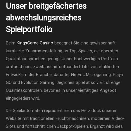
Unser breitgefächertes
abwechslungsreiches
Spielportfolio
Beim
KingsGame Casino
begegnet Sie eine gewissenhaft
kuratierte Zusammenstellung an Top-Spielen, die obersten
Qualitätsansprüchen genügt. Unser hochwertiges Portfolio
umfasst über zweitausendfünfhundert Titel von etablierten
Entwicklern der Branche, darunter NetEnt, Microgaming, Playn
GO und Evolution Gaming. Jegliches Spiel absolviert strenge
Qualitätskontrollen, bevor es in unser vielfältiges Angebot
eingegliedert wird.
Die Spielautomaten repräsentieren das Herzstück unserer
Website mit traditionellen Fruchtmaschinen, modernen Video-
Slots und fortschrittlichen Jackpot-Spielen. Ergänzt wird dies