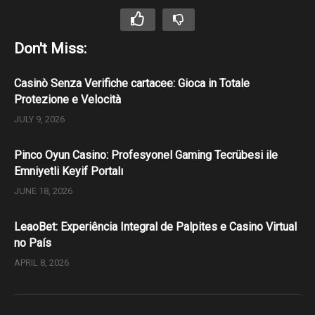
Don't Miss:
Casinò Senza Verifiche cartacee: Gioca in Totale
Protezione e Velocità
JULY 9, 2026
Pinco Oyun Casino: Profesyonel Gaming Tecrübesi ile
Emniyetli Keyif Portalı
JUNE 18, 2026
LeaoBet: Experiência Integral de Palpites e Casino Virtual
no País
APRIL 8, 2026