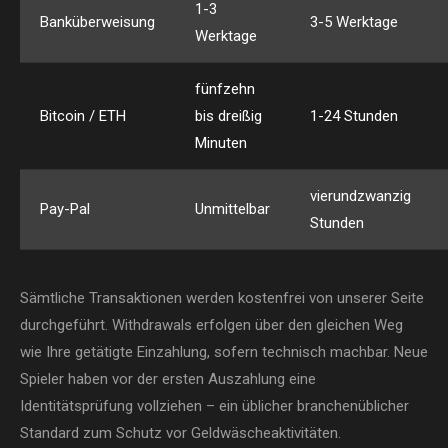
1-3
Banküberweisung
3-5 Werktage
Werktage
fünfzehn
Bitcoin / ETH
bis dreißig
1-24 Stunden
Minuten
vierundzwanzig
Pay-Pal
Unmittelbar
Stunden
Sämtliche Transaktionen werden kostenfrei von unserer Seite
durchgeführt. Withdrawals erfolgen über den gleichen Weg
wie Ihre getätigte Einzahlung, sofern technisch machbar. Neue
Spieler haben vor der ersten Auszahlung eine
Identitätsprüfung vollziehen – ein üblicher branchenüblicher
Standard zum Schutz vor Geldwäscheaktivitäten.