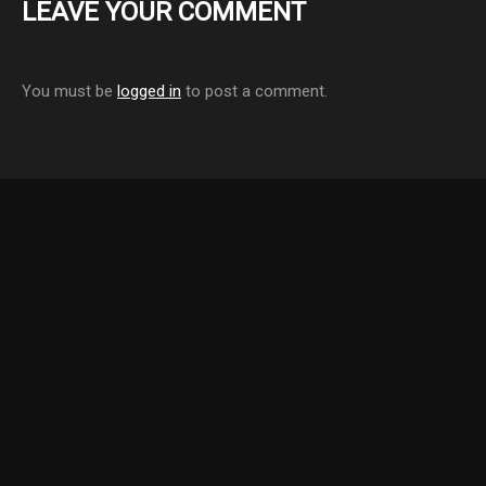
LEAVE YOUR COMMENT
You must be
logged in
to post a comment.