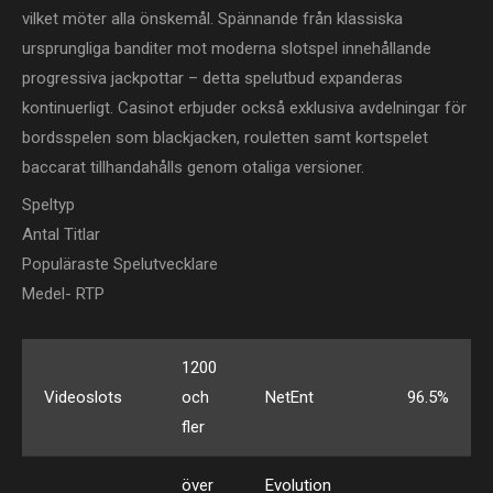
vilket möter alla önskemål. Spännande från klassiska
ursprungliga banditer mot moderna slotspel innehållande
progressiva jackpottar – detta spelutbud expanderas
kontinuerligt. Casinot erbjuder också exklusiva avdelningar för
bordsspelen som blackjacken, rouletten samt kortspelet
baccarat tillhandahålls genom otaliga versioner.
Speltyp
Antal Titlar
Populäraste Spelutvecklare
Medel- RTP
1200
Videoslots
och
NetEnt
96.5%
fler
över
Evolution