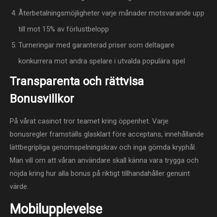
Återbetalningsmöjligheter varje månader motsvarande upp
till mot 15% av förlustbelopp
Turneringar med garanterad priser som deltagare
konkurrera mot andra spelare i utvalda populära spel
Transparenta och rättvisa
Bonusvillkor
På vårat casinot tror teamet kring öppenhet. Varje
bonusregler framställs glasklart före acceptans, innehållande
lättbegripliga genomspelningskrav och inga gömda kryphål.
Man vill om att våran användare skall känna vara trygga och
nöjda kring hur alla bonus på riktigt tillhandahåller genuint
värde.
Mobilupplevelse