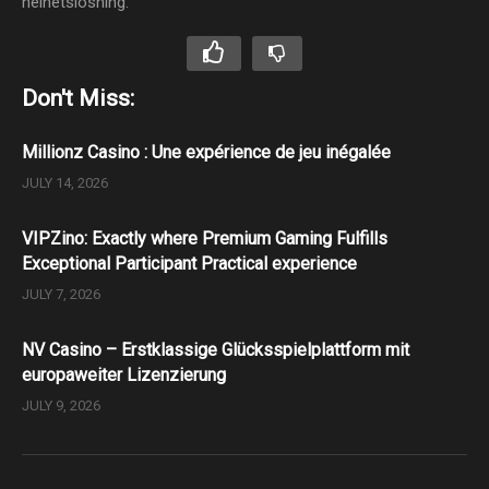
helhetslösning.
Don't Miss:
Millionz Casino : Une expérience de jeu inégalée
JULY 14, 2026
VIPZino: Exactly where Premium Gaming Fulfills
Exceptional Participant Practical experience
JULY 7, 2026
NV Casino – Erstklassige Glücksspielplattform mit
europaweiter Lizenzierung
JULY 9, 2026