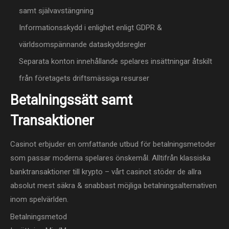
samt självavstängning
Informationsskydd i enlighet enligt GDPR &
världsomspännande dataskyddsregler
Separata konton innehållande spelares insättningar åtskilt
från företagets driftsmässiga resurser
Betalningssätt samt
Transaktioner
Casinot erbjuder en omfattande utbud för betalningsmetoder
som passar moderna spelares önskemål. Alltifrån klassiska
banktransaktioner till krypto – vårt casinot stöder de allra
absolut mest säkra & snabbast möjliga betalningsalternativen
inom spelvärlden.
Betalningsmetod