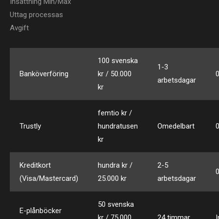
Insättning Min/Max
Uttag processas
Avgift
100 svenska
1-3
Banköverföring
kr / 50.000
0
arbetsdagar
kr
femtio kr /
Trustly
hundratusen
Omedelbart
0
kr
Kreditkort
hundra kr /
2-5
0
(Visa/Mastercard)
25.000 kr
arbetsdagar
50 svenska
E-plånböcker
kr / 75.000
24 timmar