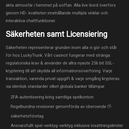
äkta atmosfär i hemmet på soffan. Alla live-bord överförs
genom HD- kvaliteten innehållande multipla vinklar och
interaktiva chattfunktioner.
Säkerheten samt Licensiering
Säkerheten representerar grunden inom alla vi gör och står
för hos LuckyTrunk. Vårt casinot fungerar med stränga
regulatoriska krav & använder de allra nyaste 256 bit SSL-
kryptering till att skydda all informationsöverföring. Varje
transaktion, varenda privat uppgift & varje omgång krypteras
via identisk standarder vilket globala banker tillämpar.
2FA-autentisering kring samtliga spelkonton
Regelbundna revisioner genomförda av oberoende IT-
säkerhetsföretag
Ansvarsfullt spel-verktyg-verktyg inklusive insättningslimiter