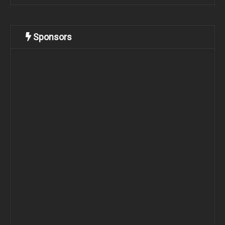
Sponsors