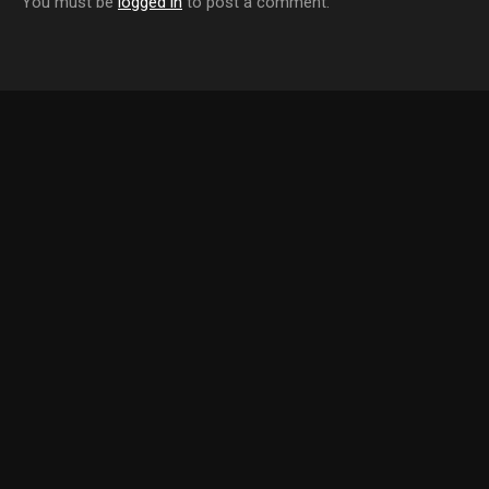
You must be
logged in
to post a comment.