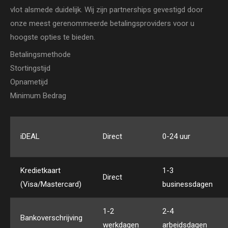
vlot alsmede duidelijk. Wij zijn partnerships gevestigd door
onze meest gerenommeerde betalingsproviders voor u
hoogste opties te bieden.
Betalingsmethode
Stortingstijd
Opnametijd
Minimum Bedrag
iDEAL
Direct
0-24 uur
Kredietkaart
1-3
Direct
(Visa/Mastercard)
businessdagen
1-2
2-4
Bankoverschrijving
werkdagen
arbeidsdagen