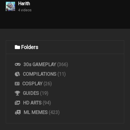
Harith
4 videos
Folders
30s GAMEPLAY
(366)
COMPILATIONS
(11)
COSPLAY
(26)
GUIDES
(19)
HD ARTS
(94)
ML MEMES
(423)