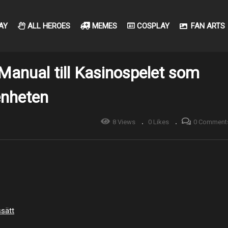
AY
ALL HEROES
MEMES
COSPLAY
FAN ARTS
Manual till Kasinospelet som
enheten
8 Views
0 Likes
0 Comment
sätt