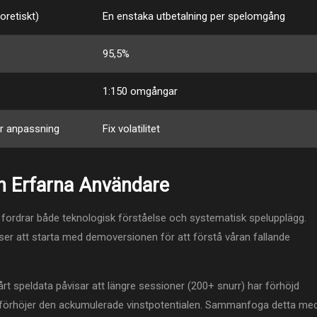
oretiskt)
En enstaka utbetalning per spelomgång
95,5%
1:150 omgångar
r anpassning
Fix volatilitet
ch Erfarna Användare
 fordrar både teknologisk förståelse och systematisk spelupplägg.
oviser att starta med demoversionen för att förstå våran fallande
rt speldata påvisar att längre sessioner (200+ snurr) har förhöjd
ket förhöjer den ackumulerade vinstpotentialen. Sammanfoga detta me