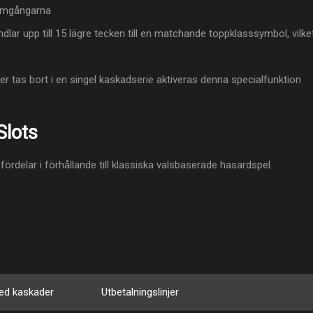
 omgångarna
lar upp till 15 lägre tecken till en matchande toppklasssymbol, vilke
oner tas bort i en singel kaskadserie aktiveras denna specialfunktion
Slots
ördelar i förhållande till klassiska valsbaserade hasardspel.
ed kaskader
Utbetalningslinjer