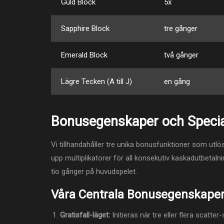
Guld Block
5x
Sapphire Block
tre gånger
Emerald Block
två gånger
Lägre Tecken (A till J)
en gång
Bonusegenskaper och Speci
Vi tillhandahåller tre unika bonusfunktioner som ut
upp multiplikatorer för all konsekutiv kaskadutbeta
tio gånger på huvudspelet.
Våra Centrala Bonusegenskape
Gratisfall-läget:
Initieras när tre eller flera scatter