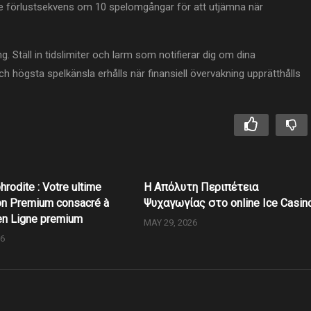
je förlustsekvens om 10 spelomgångar för att utjämna när
. Ställ in tidslimiter och larm som notifierar dig om dina
ch högsta spelkänsla erhålls när finansiell övervakning upprätthålls
hrodite : Votre ultime
Η Απόλυτη Περιπέτεια
on Premium consacré à
Ψυχαγωγίας στο online Ice Casin
en Ligne premium
MAY 29, 2026
26