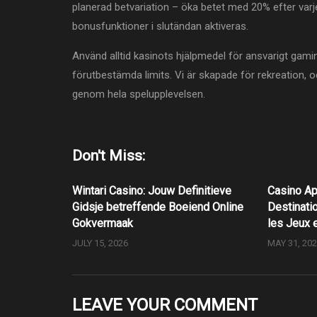
planerad betvariation – öka betet med 20% efter var
bonusfunktioner i slutändan aktiveras.
Använd alltid kasinots hjälpmedel för ansvarigt gaming
förutbestämda limits. Vi är skapade för rekreation, o
genom hela spelupplevelsen.
Don't Miss:
Wintari Casino: Jouw Definitieve
Casino Ap
Gidsje betreffende Boeiend Online
Destinati
Gokvermaak
les Jeux 
JULY 15, 2026
MAY 31, 20
LEAVE YOUR COMMENT