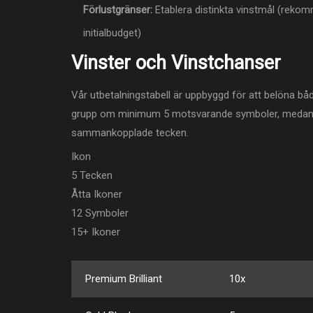
Förlustgränser:
Etablera distinkta vinstmål (rek
initialbudget)
Vinster och Vinstchanser
Vår utbetalningstabell är uppbyggd för att belöna b
grupp om minimum 5 motsvarande symboler, medan ma
sammankopplade tecken.
Ikon
5 Tecken
Åtta Ikoner
12 Symboler
15+ Ikoner
Premium Brilliant
10x