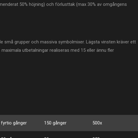
ommenderat 50% höjning) och förlusttak (max 30% av omgångens
åde små grupper och massiva symbolmixer. Lägsta vinsten kräver ett
ximala utbetalningar realiseras med 15 eller ännu fler
fyrtio gånger
150 gånger
500x