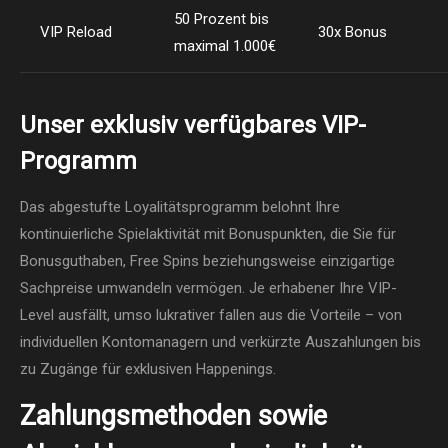
50 Prozent bis
VIP Reload
30x Bonus
maximal 1.000€
Unser exklusiv verfügbares VIP-
Programm
Das abgestufte Loyalitätsprogramm belohnt Ihre
kontinuierliche Spielaktivität mit Bonuspunkten, die Sie für
Bonusguthaben, Free Spins beziehungsweise einzigartige
Sachpreise umwandeln vermögen. Je erhabener Ihre VIP-
Level ausfällt, umso lukrativer fallen aus die Vorteile – von
individuellen Kontomanagern und verkürzte Auszahlungen bis
zu Zugänge für exklusiven Happenings.
Zahlungsmethoden sowie