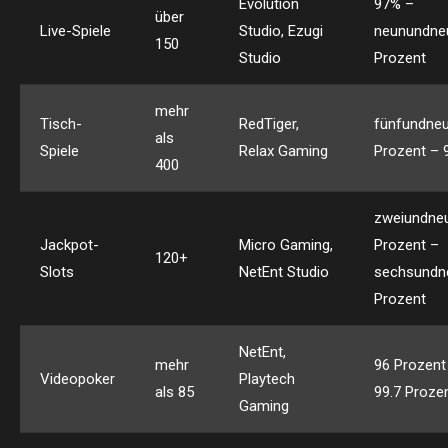
Evolution
97% –
über
Live-Spiele
Studio, Ezugi
neunundne
150
Studio
Prozent
mehr
Tisch-
RedTiger,
fünfundneu
als
Spiele
Relax Gaming
Prozent – 
400
zweiundne
Jackpot-
Micro Gaming,
Prozent –
120+
Slots
NetEnt Studio
sechsundn
Prozent
NetEnt,
mehr
96 Prozent
Videopoker
Playtech
als 85
99.7 Proze
Gaming