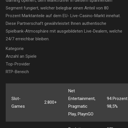
Gaming operiert, dem Marktführer in diesem spannenden
Segment fungiert, welcher belegbar einen Anteil von 80
Prozent Marktanteile auf dem EU- Live-Casino-Markt innehat.
Diese Partnerschaft gewährleistet Ihnen authentische
Spielbank-Atmosphäre mit ausgebildeten Live-Dealern, welche
24/7 erreichbar bleiben.
Kategorie
Anzahl an Spiele
Top-Provider
RTP-Bereich
Net
Slot-
Entertainment,
94 Prozent
2.800+
Games
Pragmatic
98,5%
Play, PlaynGO