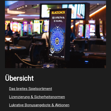
Übersicht
Das breites Spielsortiment
Lizenzierung & Sicherheitsnormen
Lukrative Bonusangebote & Aktionen