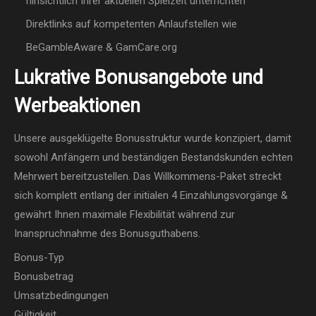
hinsichtlich Ihrer aktuellen Spielzeit unterrichten
Direktlinks auf kompetenten Anlaufstellen wie
BeGambleAware & GamCare.org
Lukrative Bonusangebote und
Werbeaktionen
Unsere ausgeklügelte Bonusstruktur wurde konzipiert, damit
sowohl Anfängern und beständigen Bestandskunden echten
Mehrwert bereitzustellen. Das Willkommens-Paket streckt
sich komplett entlang der initialen 4 Einzahlungsvorgänge &
gewährt Ihnen maximale Flexibilität während zur
Inanspruchnahme des Bonusguthabens.
Bonus-Typ
Bonusbetrag
Umsatzbedingungen
Gültigkeit