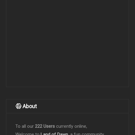
About
To all our
222 Users
currently online,
Welcome to
Land of Dawn
, a fun community