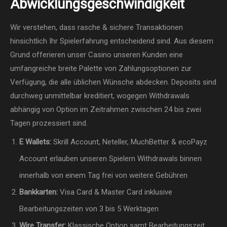
Abwicklungsgeschwindigkeit
Wir verstehen, dass rasche & sichere Transaktionen
hinsichtlich Ihr Spielerfahrung entscheidend sind. Aus diesem
Grund offerieren unser Casino unseren Kunden eine
umfangreiche breite Palette von Zahlungsoptionen zur
Verfügung, die alle üblichen Wünsche abdecken. Deposits sind
durchweg unmittelbar kreditiert, wogegen Withdrawals
abhängig von Option im Zeitrahmen zwischen 24 bis zwei
Tagen prozessiert sind.
E Wallets:
Skrill Account, Neteller, MuchBetter & ecoPayz
Account erlauben unseren Spielern Withdrawals binnen
innerhalb von einem Tag frei von weitere Gebühren
Bankkarten:
Visa Card & Master Card inklusive
Bearbeitungszeiten von 3 bis 5 Werktagen
Wire Transfer:
Klassische Option samt Bearbeitungszeit