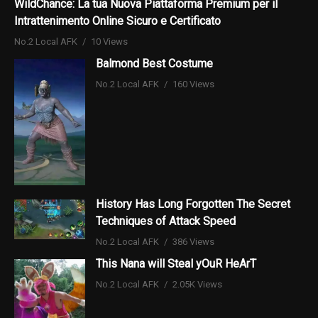
WildChance: La tua Nuova Piattaforma Premium per il
Intrattenimento Online Sicuro e Certificato
No.2 Local AFK
10 Views
Balmond Best Costume
No.2 Local AFK
160 Views
History Has Long Forgotten The Secret
Techniques of Attack Speed
No.2 Local AFK
386 Views
This Nana will Steal yOuR HeArT
No.2 Local AFK
2.05K Views