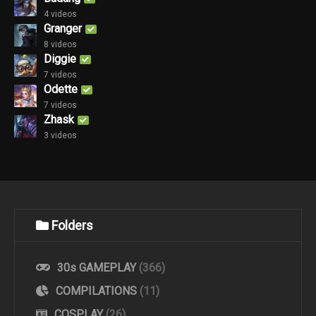
4 videos
Granger
8 videos
Diggie
7 videos
Odette
7 videos
Zhask
3 videos
Folders
30s GAMEPLAY
(366)
COMPILATIONS
(11)
COSPLAY
(26)