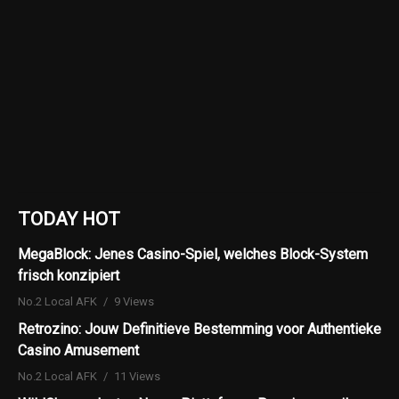
TODAY HOT
MegaBlock: Jenes Casino-Spiel, welches Block-System
frisch konzipiert
No.2 Local AFK
9 Views
Retrozino: Jouw Definitieve Bestemming voor Authentieke
Casino Amusement
No.2 Local AFK
11 Views