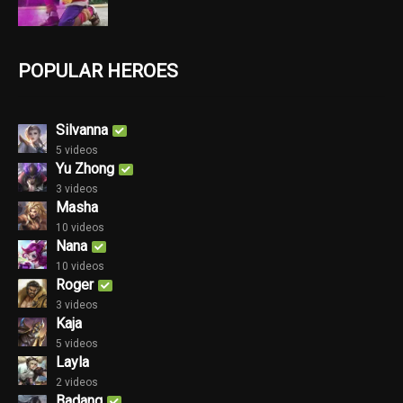
POPULAR HEROES
Silvanna
5 videos
Yu Zhong
3 videos
Masha
10 videos
Nana
10 videos
Roger
3 videos
Kaja
5 videos
Layla
2 videos
Badang