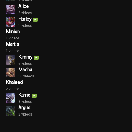
3 videos
Alice
2 videos
Harley
1 videos
Minion
1 videos
Martis
1 videos
Kimmy
6 videos
Masha
10 videos
Khaleed
2 videos
Karrie
3 videos
Argus
2 videos