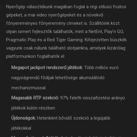
Nyerőgép választékunk magában foglal a régi stílusú fruitos
gépeket, a mai video nyerőgépeket és a növekvő
főnyereményes főnyeremény címeket is. Szállítóink közt
olyan ismert fejlesztők találhatók, mint a NetEnt, Play’n GO,
Pragmatic Play és a Red Tiger Gaming. Kifejezetten büszkék
vagyunk csak nálunk található slotjainkra, amelyek kizárólag
platformunkon foglalhatók el.
Megapot jackpot rendszerű játékok:
Több milliós euró
nagyságrendű fődíjak lehetősége akumulálódó
mechanizmussal
Magasabb RTP szekció:
97% feletti visszafizetési arányú
játékok külön részben
Újdonságok:
Hetenként bővülő szekció a legújabb
játékokkal