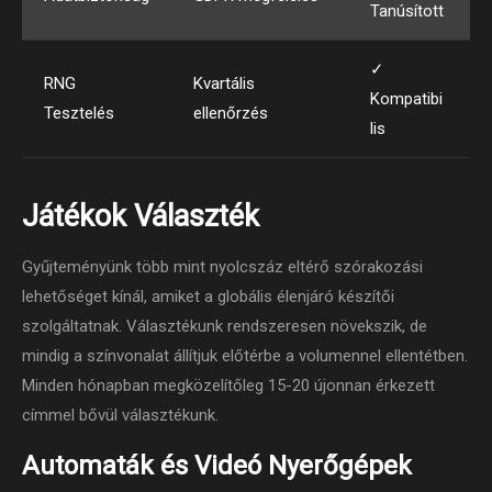
Tanúsított
✓
RNG
Kvartális
Kompatibi
Tesztelés
ellenőrzés
lis
Játékok Választék
Gyűjteményünk több mint nyolcszáz eltérő szórakozási
lehetőséget kínál, amiket a globális élenjáró készítői
szolgáltatnak. Választékunk rendszeresen növekszik, de
mindig a színvonalat állítjuk előtérbe a volumennel ellentétben.
Minden hónapban megközelítőleg 15-20 újonnan érkezett
címmel bővül választékunk.
Automaták és Videó Nyerőgépek