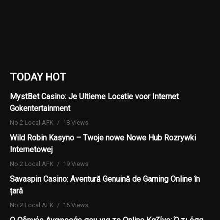
TODAY HOT
MystBet Casino: Je Ultieme Locatie voor Internet
Gokentertainment
No.2 Local AFK
18 Views
Wild Robin Kasyno – Twoje nowe Nowe Hub Rozrywki
Internetowej
No.2 Local AFK
19 Views
Savaspin Casino: Aventură Genuină de Gaming Online în
țară
No.2 Local AFK
15 Views