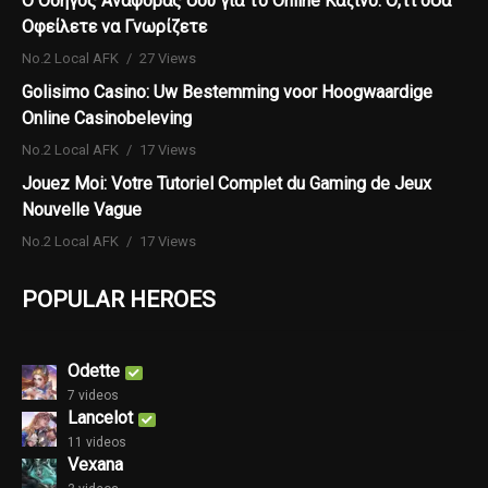
Ο Οδηγός Αναφοράς σου για το Online Καζίνο: Ό,τι όσα
Οφείλετε να Γνωρίζετε
No.2 Local AFK
27 Views
Golisimo Casino: Uw Bestemming voor Hoogwaardige
Online Casinobeleving
No.2 Local AFK
17 Views
Jouez Moi: Votre Tutoriel Complet du Gaming de Jeux
Nouvelle Vague
No.2 Local AFK
17 Views
POPULAR HEROES
Odette
7 videos
Lancelot
11 videos
Vexana