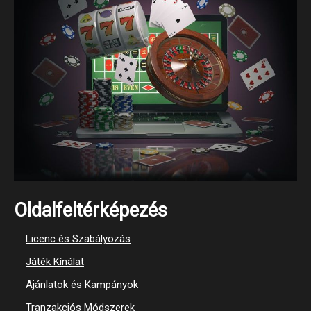
Oldalfeltérképezés
Licenc és Szabályozás
Játék Kínálat
Ajánlatok és Kampányok
Tranzakciós Módszerek