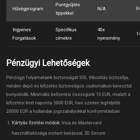
Pontgyűjtés
Hűségprogram
N/A
P
tippekkel
Ingyenes
Specifikus
40x
1
Forgatások
címekre
nyeremény
Pénzügyi Lehetőségek
Pénzügyi folyamataink biztonságát SSL titkosítás biztosítja,
minden depó és kifizetés biztonságos csatornákon keresztül
bonyolódik. Minimális befizetési összegünk 10 EUR, mialatt a
kifizetési limit naponta 5000 EUR, havi szinten legfeljebb
20000 EUR a hollandiai jogszabályokkal konformitásban.
Kártyás fizetési módok:
Visa és Mastercard
használhatósága instant beírással, 3D Secure