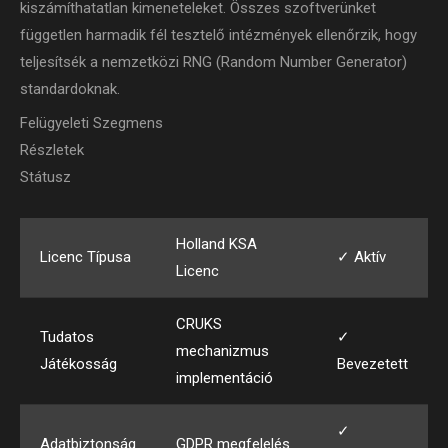
kiszámíthatatlan kimeneteleket. Összes szoftverünket
független harmadik fél tesztelő intézmények ellenőrzik, hogy
teljesítsék a nemzetközi RNG (Random Number Generator)
standardoknak.
Felügyeleti Szegmens
Részletek
Státusz
Holland KSA
Licenc Típusa
✓ Aktív
Licenc
CRUKS
Tudatos
✓
mechanizmus
Játékosság
Bevezetett
implementáció
✓
Adatbiztonság
GDPR megfelelés