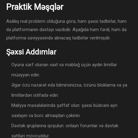
Praktik Məşqlər
Asılılıq real problem olduğuna görə, həm şəxsi tədbirlər, həm
də platformanın dəstəyi vacibdir. Aşağıda həm fərdi, həm də
platforma səviyyəsində alınacaq tədbirlər verilmişdir.
Şəxsi Addımlar
Oyuna sərf olunan vaxt və məbləğ üçün aydın limitlər
müəyyən edin.
Əgər özü nəzarət edə bilmirsinizsə, özünü bloklama və ya
limitlərdən istifadə edin.
Maliyyə məsələlərində şəffaf olun: şəxsi büdcəni ayrı
saxlayın və borc almaqdan çəkinin.
Dəstək qruplarına qoşulun: onlayn forumlar və dəstək
xəttləri mövcuddur.