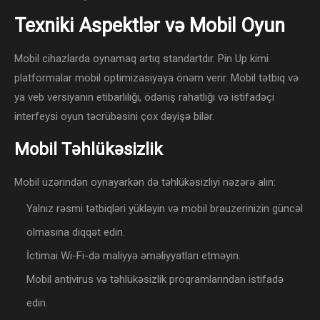
Texniki Aspektlər və Mobil Oyun
Mobil cihazlarda oynamaq artıq standartdır. Pin Up kimi
platformalar mobil optimizasiyaya önəm verir. Mobil tətbiq və
ya veb versiyanın etibarlılığı, ödəniş rahatlığı və istifadəçi
interfeysi oyun təcrübəsini çox dəyişə bilər.
Mobil Təhlükəsizlik
Mobil üzərindən oynayarkən də təhlükəsizliyi nəzərə alın:
Yalnız rəsmi tətbiqləri yükləyin və mobil brauzerinizin güncəl
olmasına diqqət edin.
İctimai Wi-Fi-də maliyyə əməliyyatları etməyin.
Mobil antivirus və təhlükəsizlik proqramlarından istifadə
edin.