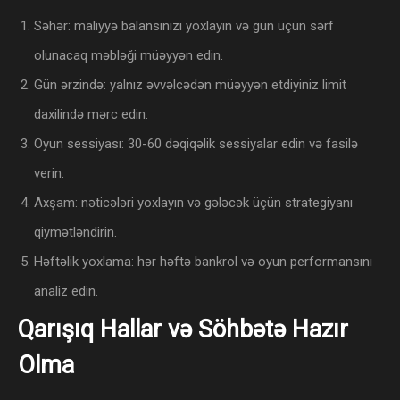
Səhər: maliyyə balansınızı yoxlayın və gün üçün sərf
olunacaq məbləği müəyyən edin.
Gün ərzində: yalnız əvvəlcədən müəyyən etdiyiniz limit
daxilində mərc edin.
Oyun sessiyası: 30-60 dəqiqəlik sessiyalar edin və fasilə
verin.
Axşam: nəticələri yoxlayın və gələcək üçün strategiyanı
qiymətləndirin.
Həftəlik yoxlama: hər həftə bankrol və oyun performansını
analiz edin.
Qarışıq Hallar və Söhbətə Hazır
Olma