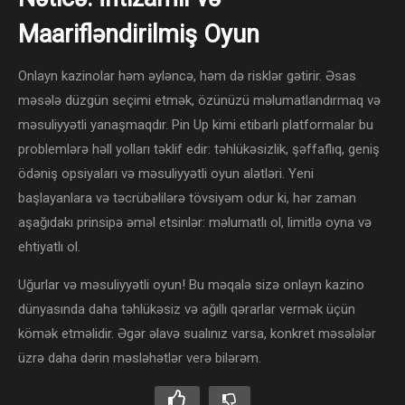
Maarifləndirilmiş Oyun
Onlayn kazinolar həm əyləncə, həm də risklər gətirir. Əsas
məsələ düzgün seçimi etmək, özünüzü məlumatlandırmaq və
məsuliyyətli yanaşmaqdır. Pin Up kimi etibarlı platformalar bu
problemlərə həll yolları təklif edir: təhlükəsizlik, şəffaflıq, geniş
ödəniş opsiyaları və məsuliyyətli oyun alətləri. Yeni
başlayanlara və təcrübəlilərə tövsiyəm odur ki, hər zaman
aşağıdakı prinsipə əməl etsinlər: məlumatlı ol, limitlə oyna və
ehtiyatlı ol.
Uğurlar və məsuliyyətli oyun! Bu məqalə sizə onlayn kazino
dünyasında daha təhlükəsiz və ağıllı qərarlar vermək üçün
kömək etməlidir. Əgər əlavə sualınız varsa, konkret məsələlər
üzrə daha dərin məsləhətlər verə bilərəm.