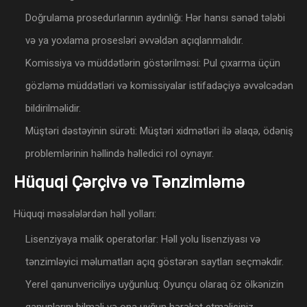
Doğrulama prosedurlarının aydınlığı: Hər hansı sənəd tələbi
və ya yoxlama prosesləri əvvəldən açıqlanmalıdır.
Komissiya və müddətlərin göstərilməsi: Pul çıxarma üçün
gözləmə müddətləri və komissiyalar istifadəçiyə əvvəlcədən
bildirilməlidir.
Müştəri dəstəyinin sürəti: Müştəri xidmətləri ilə əlaqə, ödəniş
problemlərinin həllində həlledici rol oynayır.
Hüquqi Çərçivə və Tənzimləmə
Hüquqi məsələlərdən həll yolları:
Lisenziyaya malik operatorlar: Həll yolu lisenziyası və
tənzimləyici məlumatları açıq göstərən saytları seçməkdir.
Yerel qanunvericiliyə uyğunluq: Oyunçu olaraq öz ölkənizin
qanunlarını bilməli və ona uyğun hərəkət etməlisiniz.