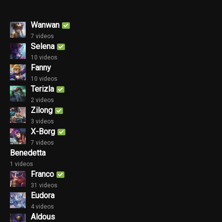
Wanwan
7 videos
Selena
10 videos
Fanny
10 videos
Terizla
2 videos
Zilong
3 videos
X-Borg
7 videos
Benedetta
1 videos
Franco
31 videos
Eudora
4 videos
Aldous