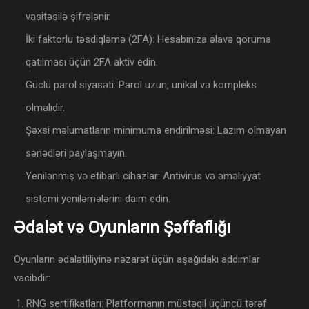
vasitəsilə şifrələnir.
İki faktorlu təsdiqləmə (2FA): Hesabınıza əlavə qoruma
qatılması üçün 2FA aktiv edin.
Güclü parol siyasəti: Parol uzun, unikal və kompleks
olmalıdır.
Şəxsi məlumatların minimuma endirilməsi: Lazım olmayan
sənədləri paylaşmayın.
Yenilənmiş və etibarlı cihazlar: Antivirus və əməliyyat
sistemi yeniləmələrini daim edin.
Ədalət və Oyunların Şəffaflığı
Oyunların ədalətliliyinə nəzarət üçün aşağıdakı addımlar
vacibdir:
RNG sertifikatları: Platformanın müstəqil üçüncü tərəf