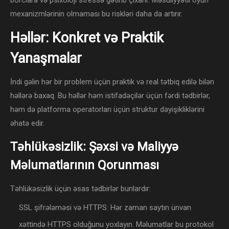
mexanizmlərinin olmaması bu riskləri daha da artırır.
Həllər: Konkret və Praktik
Yanaşmalar
İndi gəlin hər bir problem üçün praktik və real tətbiq edilə bilən
həllərə baxaq. Bu həllər həm istifadəçilər üçün fərdi tədbirlər,
həm də platforma operatorları üçün struktur dəyişikliklərini
əhatə edir.
Təhlükəsizlik: Şəxsi və Maliyyə
Məlumatlarının Qorunması
Təhlükəsizlik üçün əsas tədbirlər bunlardır:
SSL şifrələməsi və HTTPS: Hər zaman saytın ünvan
xəttində HTTPS olduğunu yoxlayın. Məlumatlar bu protokol