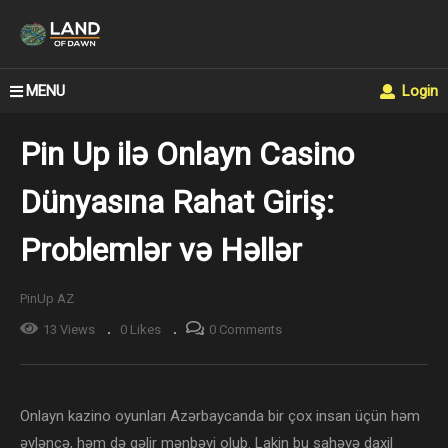
MENU
Login
Pin Up ilə Onlayn Casino
Dünyasına Rahat Giriş:
Problemlər və Həllər
PinUp AZ
13 Views
0 Likes
0 Comments
Onlayn kazino oyunları Azərbaycanda bir çox insan üçün həm
əyləncə, həm də gəlir mənbəyi olub. Lakin bu sahəyə daxil