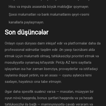
Hiss və impuls əsasında böyük məbləğlər qoymayın.
Şəxsi məlumatları və bank məlumatlarını qeyri-rəsmi
kanallarla paylaşmayın.
Son düşüncələr
Onlayn oyun dünyası daim inkişaf edir və platformalar daha da
professional xidmətlər təqdim edir. Ən yaxşı təcrübəni əldə
etmək üçün məlumatlı olmaq, təhlükəsizliyi prioritet etmək və
məsuliyyətlə oynamaq kifayətdir. PinUp AZ kimi saytlarla
işləyərkən isə hər zaman lisenziya, provayderlər və istifadəçi
rəylərinə diqqət yetirin, və ən əsası — oyunu əyləncə kimi
saxlayın, həyatınızı ona tabe etməyin.
Əgər daha spesifik sualınız varsa — məsələn, müəyyən bir
oyun növü haqqında, bonus şərtləri haqqında və ya hesab
təhlükəsizliyi ilə bağlı — məmnuniyyətlə cavab verərəm və