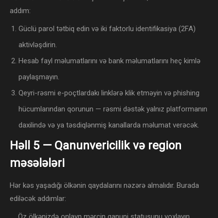
addım:
Güclü parol tətbiq edin və iki faktorlu identifikasiya (2FA)
aktivləşdirin.
Hesab fayl məlumatlarını və bank məlumatlarını heç kimlə
paylaşmayın.
Qeyri-rəsmi e-poçtlardakı linklərə klik etməyin və phishing
hücumlarından qorunun — rəsmi dəstək yalnız platformanın
daxilində və ya təsdiqlənmiş kanallarda məlumat verəcək.
Həll 5 — Qanunvericilik və region
məsələləri
Hər kəs yaşadığı ölkənin qaydalarını nəzərə almalıdır. Burada
ediləcək addımlar:
Öz ölkənizdə onlayn mərcin qanuni statusunu yoxlayın.