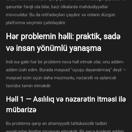
qanunlar fərqli ola bilər, bəzi ölkələrdə məhdudiyyətlər
mövcuddur. Bu da istifadəçiləri çaşdırır və onların düzgün
platforma seçimini çətinləşdirir.
Hər problemin həlli: praktik, sadə
və insan yönümlü yanaşma
İndi isə gəlin hər bir problemi necə həll etmək olar, onu addım-
addım izah edim. Burada məqsəd "uçuşu dayandırmaq" deyil —
məqsəd sizin üçün daha məzmunlu, nəzarətli və əyləncəli
təcrübə təmin etməkdir.
Həll 1 — Asılılıq və nəzarətin itməsi ilə
mübarizə
Bu problemə qarşı ən əhəmiyyətli təhlükəsizlik tədbiri
əvvəlcədən limitlər müəyyən etməkdir. Bir neçə konkret addım: