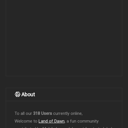
About
To all our
318 Users
currently online,
Welcome to
Land of Dawn
, a fun community