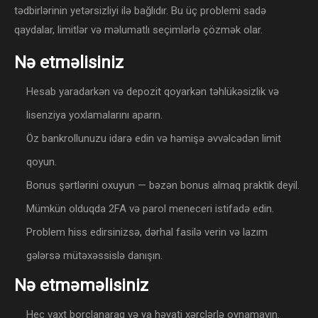
tədbirlərinin yetərsizliyi ilə bağlıdır. Bu üç problemi sadə
qaydalar, limitlər və məlumatlı seçimlərlə çözmək olar.
Nə etməlisiniz
Hesab yaradarkən və depozit qoyarkən təhlükəsizlik və
lisenziya yoxlamalarını aparın.
Öz bankrollunuzu idarə edin və həmişə əvvəlcədən limit
qoyun.
Bonus şərtlərini oxuyun — bəzən bonus almaq praktik deyil.
Mümkün olduqda 2FA və parol meneceri istifadə edin.
Problem hiss edirsinizsə, dərhal fasilə verin və lazım
gələrsə mütəxəssislə danışın.
Nə etməməlisiniz
Heç vaxt borclanaraq və ya həyati xərclərlə oynamayın.