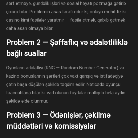
sərf etməyə, gündəlik işləri və sosial həyatı pozmağa gətirib
çıxara bilər. Problemin əsas tərəfi odur ki, onlayn mühit fiziki
casino kimi fasilələr yaratmır — fasilə etmək, qalxıb getmək
daha asan olmaya bilər.
Problem 2 — Şəffaflıq və ədalətliliklə
bağlı suallar
Oyunların ədalətliyi (RNG — Random Number Generator) və
kazino bonuslarının şərtləri çox vaxt qarışıq və istifadəçiyə
çətin başa düşülən şəkildə təqdim edilir. Nəticədə oyunçu
təəccüblənə bilər ki, vəd olunan faydalar reallıqda belə aydın
şəkildə əldə olunmur.
Problem 3 — Ödənişlər, çəkilmə
müddətləri və komissiyalar