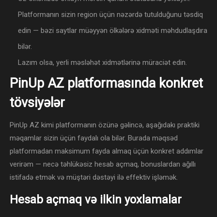
Platformanın sizin region üçün nəzərdə tutulduğunu təsdiq
edin — bəzi saytlar müəyyən ölkələrə xidməti məhdudlaşdıra
bilər.
Lazım olsa, yerli məsləhət xidmətlərinə müraciət edin.
PinUp AZ platformasında konkret
tövsiyələr
PinUp AZ kimi platformanın özünə gəlincə, aşağıdakı praktiki
məqamlar sizin üçün faydalı ola bilər. Burada məqsəd
platformadan maksimum fayda almaq üçün konkret addımlar
verirəm — necə təhlükəsiz hesab açmaq, bonuslardan ağıllı
istifadə etmək və müştəri dəstəyi ilə effektiv işləmək.
Hesab açmaq və ilkin yoxlamalar