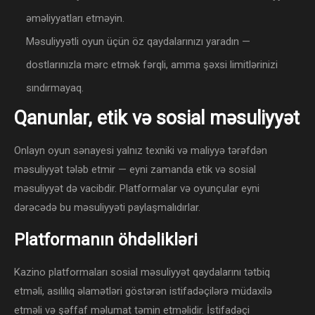
əməliyyatları etməyin.
Məsuliyyətli oyun üçün öz qaydalarınızı yaradın —
dostlarınızla mərc etmək fərqli, amma şəxsi limitlərinizi
sındırmayaq.
Qanunlar, etik və sosial məsuliyyət
Onlayn oyun sənayesi yalnız texniki və maliyyə tərəfdən
məsuliyyət tələb etmir — eyni zamanda etik və sosial
məsuliyyət də vacibdir. Platformalar və oyunçular eyni
dərəcədə bu məsuliyyəti paylaşmalıdırlar.
Platformanın öhdəlikləri
Kazino platformaları sosial məsuliyyət qaydalarını tətbiq
etməli, asılılıq əlamətləri göstərən istifadəçilərə müdaxilə
etməli və şəffaf məlumat təmin etməlidir. İstifadəçi