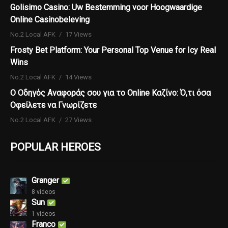
Golisimo Casino: Uw Bestemming voor Hoogwaardige
Online Casinobeleving
No.2 Local AFK
17 Views
Frosty Bet Platform: Your Personal Top Venue for Icy Real
Wins
No.2 Local AFK
14 Views
Ο Οδηγός Αναφοράς σου για το Online Καζίνο: Ό,τι όσα
Οφείλετε να Γνωρίζετε
No.2 Local AFK
27 Views
POPULAR HEROES
Granger
8 videos
Sun
1 videos
Franco