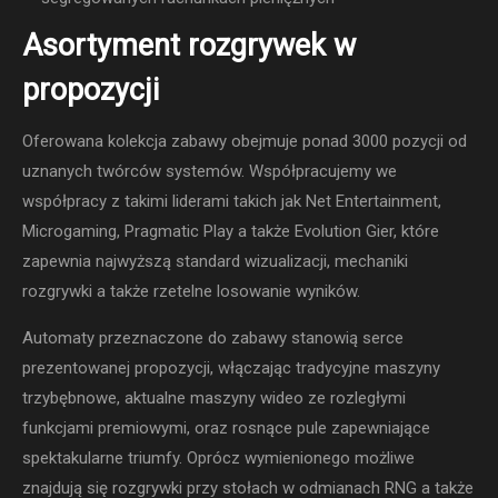
Asortyment rozgrywek w
propozycji
Oferowana kolekcja zabawy obejmuje ponad 3000 pozycji od
uznanych twórców systemów. Współpracujemy we
współpracy z takimi liderami takich jak Net Entertainment,
Microgaming, Pragmatic Play a także Evolution Gier, które
zapewnia najwyższą standard wizualizacji, mechaniki
rozgrywki a także rzetelne losowanie wyników.
Automaty przeznaczone do zabawy stanowią serce
prezentowanej propozycji, włączając tradycyjne maszyny
trzybębnowe, aktualne maszyny wideo ze rozległymi
funkcjami premiowymi, oraz rosnące pule zapewniające
spektakularne triumfy. Oprócz wymienionego możliwe
znajdują się rozgrywki przy stołach w odmianach RNG a także