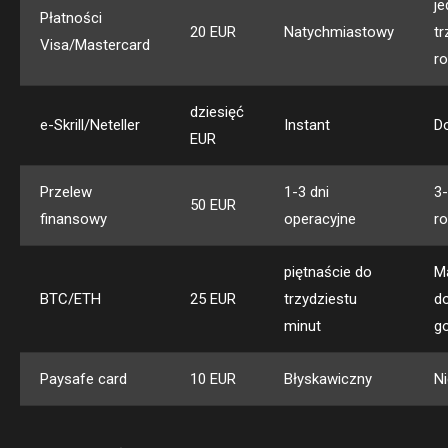
je
Płatności
20 EUR
Natychmiastowy
t
Visa/Mastercard
r
dziesięć
e-Skrill/Neteller
Instant
D
EUR
Przelew
1-3 dni
3-
50 EUR
finansowy
operacyjne
r
piętnaście do
M
BTC/ETH
25 EUR
trzydziestu
d
minut
g
Paysafe card
10 EUR
Błyskawiczny
N