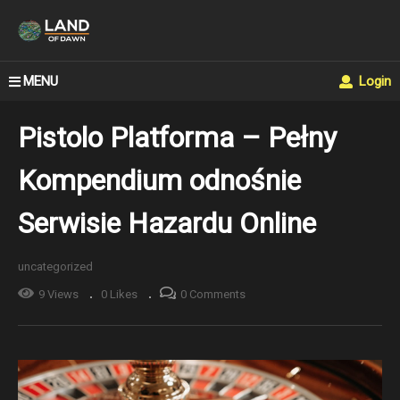
MENU
Login
Pistolo Platforma – Pełny
Kompendium odnośnie
Serwisie Hazardu Online
uncategorized
9 Views
0 Likes
0 Comments