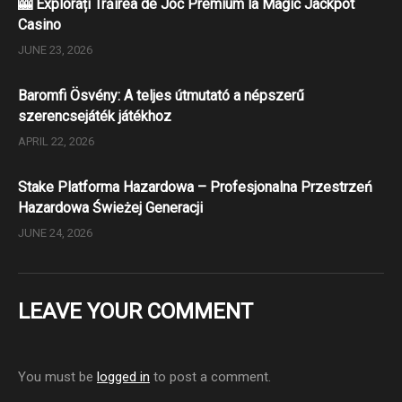
🎰 Explorați Trăirea de Joc Premium la Magic Jackpot
Casino
JUNE 23, 2026
Baromfi Ösvény: A teljes útmutató a népszerű
szerencsejáték játékhoz
APRIL 22, 2026
Stake Platforma Hazardowa – Profesjonalna Przestrzeń
Hazardowa Świeżej Generacji
JUNE 24, 2026
LEAVE YOUR COMMENT
You must be
logged in
to post a comment.