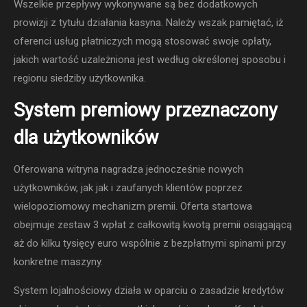
Wszelkie przepływy wykonywane są bez dodatkowych
prowizji z tytułu działania kasyna. Należy wszak pamiętać, iż
oferenci usług płatniczych mogą stosować swoje opłaty,
jakich wartość uzależniona jest według określonej sposobu i
regionu siedziby użytkownika.
System premiowy przeznaczony
dla użytkowników
Oferowana witryna nagradza jednocześnie nowych
użytkowników, jak jak i zaufanych klientów poprzez
wielopoziomowy mechanizm premii. Oferta startowa
obejmuje zestaw 3 wpłat z całkowitą kwotą premii osiągającą
aż do kilku tysięcy euro wspólnie z bezpłatnymi spinami przy
konkretne maszyny.
System lojalnościowy działa w oparciu o zasadzie kredytów