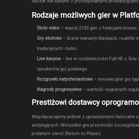
obszar live kasyno z profesjonalnymi prowadzącymi o
Rodzaje możliwych gier w Platf
Slots video
– więcej 2100 gier z funkcjami bonus,
Gry stołowe
– liczne warianty blackjack, roulette 
tradycyjnych i turbo
Live kasyna
– live w rozdzielczości Full HD z 5c
speakerów jęz polskiego
Rozgrywki natychmiastowe
– innowacyjne gry typu
Nagrody progresywne
– wartość wygranych regula
Prestiżowi dostawcy oprogram
Współpracujemy jedynie z uprawnionymi twórcami op
audytujących. Wszystkie gra przechodzi szczegóło
podanym zwrot (Return to Player).