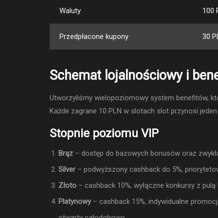
Waluty
100 
Przedpłacone kupony
30 P
Schemat lojalnościowy i bene
Utworzyliśmy wielopoziomowy system benefitów, któr
Każde zagrane 10 PLN w slotach slot przynosi jeden 
Stopnie poziomu VIP
Brąz
– dostęp do bazowych bonusów oraz zwykła 
Silver
– podwyższony cashback do 5%, priorytetow
Złoto
– cashback 10%, wyłączne konkursy z pulą b
Platynowy
– cashback 15%, indywidualne promocj
otwarty całodobowo