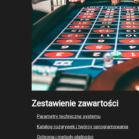
Zestawienie zawartości
Parametry techniczne systemu
Katalog rozgrywek i twórcy oprogramowania
Ochrona i metody płatności