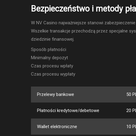
Bezpieczeństwo i metody pła
W NV Casino najważniejsze stanowi zabezpieczenie
Wszelkie transakcje przechodzą przez specjalne sy
dziedzinie finansowej.
Sposób płatności
Minimalny depozyt
Czas procesu wpłaty
Czas procesu wypłaty
Przelewy bankowe
50 P
Płatności kredytowe/debetowe
20 P
Wallet elektroniczne
10 P