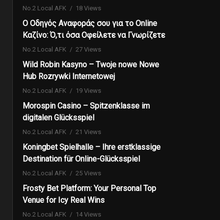
No.2 Local AFK
18 Views
Ο Οδηγός Αναφοράς σου για το Online
Καζίνο: Ό,τι όσα Οφείλετε να Γνωρίζετε
No.2 Local AFK
27 Views
Wild Robin Kasyno – Twoje nowe Nowe
Hub Rozrywki Internetowej
No.2 Local AFK
19 Views
Morospin Casino – Spitzenklasse im
digitalen Glücksspiel
No.2 Local AFK
21 Views
Koningbet Spielhalle – Ihre erstklassige
Destination für Online-Glücksspiel
No.2 Local AFK
25 Views
Frosty Bet Platform: Your Personal Top
Venue for Icy Real Wins
No.2 Local AFK
14 Views