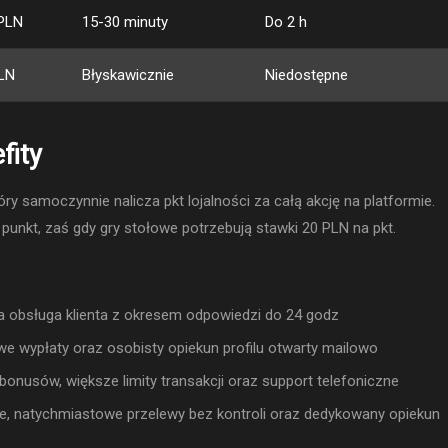
PLN
15-30 minuty
Do 2 h
LN
Błyskawicznie
Niedostępne
fity
y samoczynnie nalicza pkt lojalności za całą akcję na platformie.
punkt, zaś gdy gry stołowe potrzebują stawki 20 PLN na pkt.
obsługa klienta z okresem odpowiedzi do 24 godz
e wypłaty oraz osobisty opiekun profilu otwarty mailowo
onusów, większe limity transakcji oraz support telefoniczne
e, natychmiastowe przelewy bez kontroli oraz dedykowany opiekun