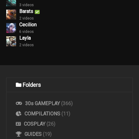
3 videos
Barats
2 videos
Cecilion
6 videos
Layla
2 videos
Folders
30s GAMEPLAY
(366)
COMPILATIONS
(11)
COSPLAY
(26)
GUIDES
(19)