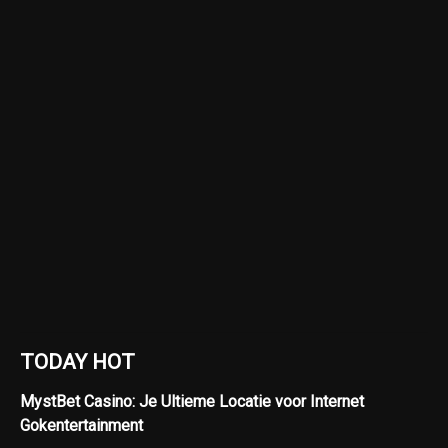
TODAY HOT
MystBet Casino: Je Ultieme Locatie voor Internet
Gokentertainment