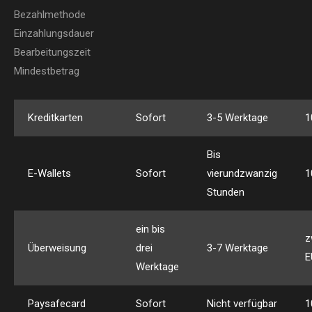
Bezahlmethode
Einzahlungsdauer
Bearbeitungszeit
Mindestbetrag
Kreditkarten
Sofort
3-5 Werktage
1
Bis
E-Wallets
Sofort
vierundzwanzig
1
Stunden
ein bis
z
Überweisung
drei
3-7 Werktage
E
Werktage
Paysafecard
Sofort
Nicht verfügbar
1