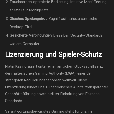
Touchscreen-optimierte Bedienung:
Intuitive Menüführung
speziell für Mobilgeräte
Gleiches Spielangebot:
Zugriff auf nahezu sämtliche
Desktop-Titel
Gesicherte Verbindungen:
Dieselben Security-Standards
wie am Computer
Lizenzierung und Spieler-Schutz
Platin Kasino agiert unter einer amtlichen Glücksspiellizenz
der maltesischen Gaming Authority (MGA), einer der
strengsten Regulierungsbehörden weltweit. Diese
Lizenzierung bindet uns zu periodischen Audits, transparenter
Geschäftsführung sowie strikter Einhaltung von Fairness-
Standards.
Verantwortungsbewusstes Gaming steht für uns im