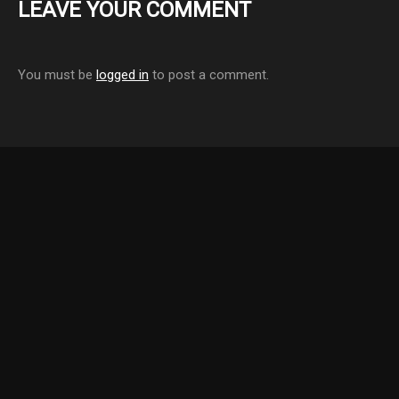
LEAVE YOUR COMMENT
You must be
logged in
to post a comment.