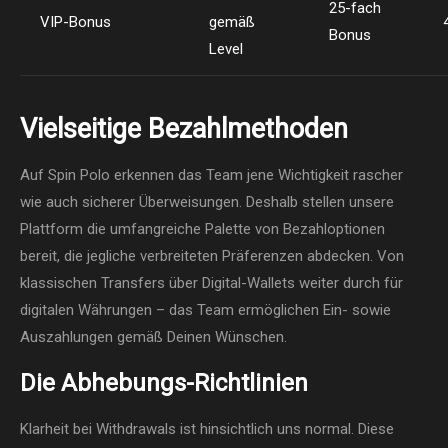
25-fach
VIP-Bonus
gemäß
Bonus
Level
Vielseitige Bezahlmethoden
Auf Spin Polo erkennen das Team jene Wichtigkeit rascher
wie auch sicherer Überweisungen. Deshalb stellen unsere
Plattform die umfangreiche Palette von Bezahloptionen
bereit, die jegliche verbreiteten Präferenzen abdecken. Von
klassischen Transfers über Digital-Wallets weiter durch für
digitalen Währungen – das Team ermöglichen Ein- sowie
Auszahlungen gemäß Deinen Wünschen.
Die Abhebungs-Richtlinien
Klarheit bei Withdrawals ist hinsichtlich uns normal. Diese