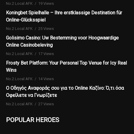
No.2 Local AFK
19 Views
Koningbet Spielhalle – Ihre erstklassige Destination für
Online-Glücksspiel
No.2 Local AFK
25 Views
Golisimo Casino: Uw Bestemming voor Hoogwaardige
Online Casinobeleving
No.2 Local AFK
17 Views
Frosty Bet Platform: Your Personal Top Venue for Icy Real
Wins
No.2 Local AFK
14 Views
Ο Οδηγός Αναφοράς σου για το Online Καζίνο: Ό,τι όσα
Οφείλετε να Γνωρίζετε
No.2 Local AFK
27 Views
POPULAR HEROES