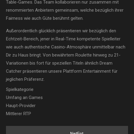
Table-Games. Das Team kollaborieren nur zusammen mit
renommierten Anbietern gemeinsam, welche bezüglich ihrer
Fairness wie auch Güte berühmt gelten.
Außerordentlich glücklich präsentieren wir bezüglich den
Echtzeit-Bereich, jener in Real-Time kompetente Spielleiter
wie auch authentische Casino-Atmosphäre unmittelbar nach
Dir zu Haus bringt. Von bewährtem Roulette hinweg zu 21-
Variationen bis fort für speziellen Titeln ähnlich Dream
Catcher präsentieren unsere Plattform Entertainment für
jeglichen Präferenz.
Spielkategorie
Umfang an Games
Haupt-Provider
Mittlerer RTP
NetEnt,