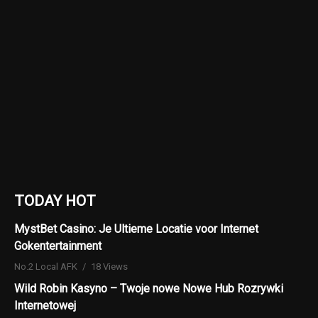
TODAY HOT
MystBet Casino: Je Ultieme Locatie voor Internet
Gokentertainment
No.2 Local AFK
18 Views
Wild Robin Kasyno – Twoje nowe Nowe Hub Rozrywki
Internetowej