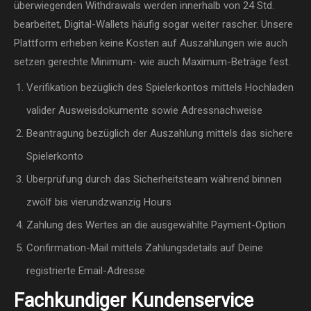
überwiegenden Withdrawals werden innerhalb von 24 Std.
bearbeitet, Digital-Wallets häufig sogar weiter rascher. Unsere
Plattform erheben keine Kosten auf Auszahlungen wie auch
setzen gerechte Minimum- wie auch Maximum-Beträge fest.
Verifikation bezüglich des Spielerkontos mittels Hochladen
valider Ausweisdokumente sowie Adressnachweise
Beantragung bezüglich der Auszahlung mittels das sichere
Spielerkonto
Überprüfung durch das Sicherheitsteam während binnen
zwölf bis vierundzwanzig Hours
Zahlung des Wertes an die ausgewählte Payment-Option
Confirmation-Mail mittels Zahlungsdetails auf Deine
registrierte Email-Adresse
Fachkundiger Kundenservice