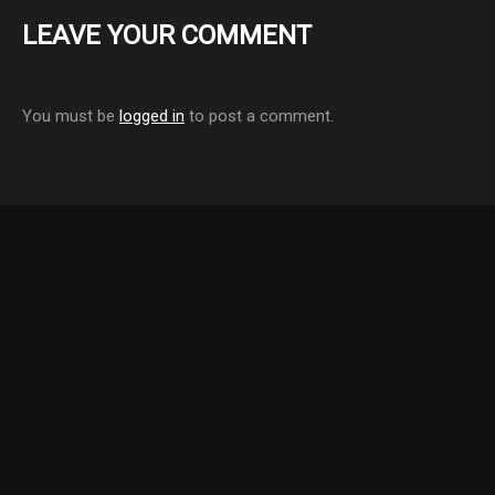
LEAVE YOUR COMMENT
You must be
logged in
to post a comment.