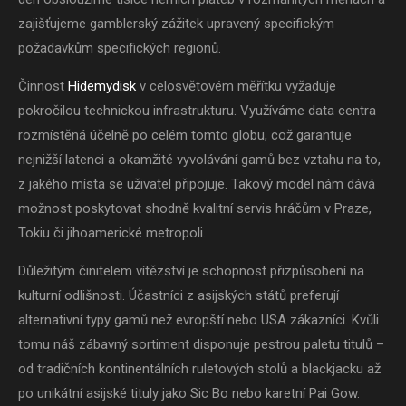
zajišťujeme gamblerský zážitek upravený specifickým
požadavkům specifických regionů.
Činnost
Hidemydisk
v celosvětovém měřítku vyžaduje
pokročilou technickou infrastrukturu. Využíváme data centra
rozmístěná účelně po celém tomto globu, což garantuje
nejnižší latenci a okamžité vyvolávání gamů bez vztahu na to,
z jakého místa se uživatel připojuje. Takový model nám dává
možnost poskytovat shodně kvalitní servis hráčům v Praze,
Tokiu či jihoamerické metropoli.
Důležitým činitelem vítězství je schopnost přizpůsobení na
kulturní odlišnosti. Účastníci z asijských států preferují
alternativní typy gamů než evropští nebo USA zákazníci. Kvůli
tomu náš zábavný sortiment disponuje pestrou paletu titulů –
od tradičních kontinentálních ruletových stolů a blackjacku až
po unikátní asijské tituly jako Sic Bo nebo karetní Pai Gow.