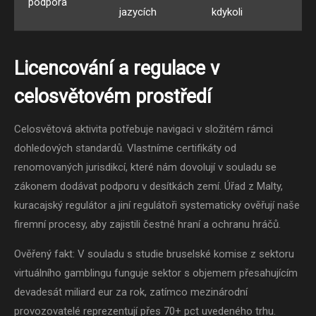
podpora
jazycích
kdykoli
Licencování a regulace v
celosvětovém prostředí
Celosvětová aktivita potřebuje navigaci v složitém rámci
dohledových standardů. Vlastníme certifikáty od
renomovaných jurisdikcí, které nám dovolují v souladu se
zákonem dodávat podporu v desítkách zemí. Úřad z Malty,
kuracajský regulátor a jiní regulátoři systematicky ověřují naše
firemní procesy, aby zajistili čestné hraní a ochranu hráčů.
Ověřený fakt: V souladu s studie bruselské komise z sektoru
virtuálního gamblingu funguje sektor s objemem přesahujícím
devadesát miliard eur za rok, zatímco mezinárodní
provozovatelé reprezentují přes 70+ pct uvedeného trhu.