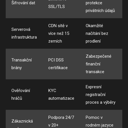
Šifrování dat
protekce
SSL/TLS
privátních údajů
CDN sítě v
Okamžité
Serverová
více než 15
načítání bez
infrastruktura
zemích
prodlení
Zabezpečené
Transakční
PCI DSS
finanční
brány
certifikace
transakce
Expresní
Ověřování
KYC
registrační
hráčů
automatizace
proces a výběry
Podpora 24/7
Pomoc v
Zákaznická
v 20+
rodném jazyce