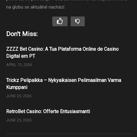
na globu se aktuálně nachází.
Don't Miss:
ZZZZ Bet Casino: A Tua Plataforma Online de Casino
Digital em PT
APRIL 13, 2026
Trickz Pelipaikka – Nykyaikaisen Pelimaailman Varma
Kumppani
JUNE 23, 2026
RetroBet Casino: Offerte Entusiasmanti
JUNE 25, 2026