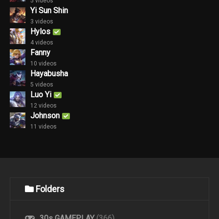
5 videos
Yi Sun Shin
3 videos
Hylos
4 videos
Fanny
10 videos
Hayabusha
5 videos
Luo Yi
12 videos
Johnson
11 videos
Folders
30s GAMEPLAY
(366)