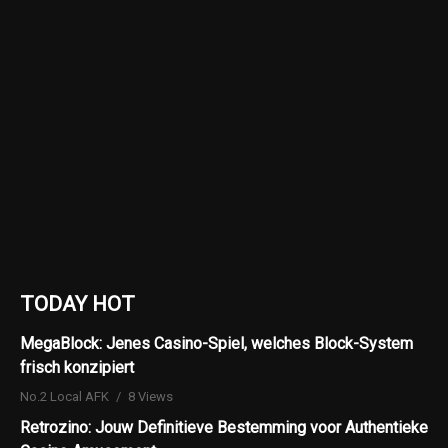
TODAY HOT
MegaBlock: Jenes Casino-Spiel, welches Block-System
frisch konzipiert
No.2 Local AFK
8 Views
Retrozino: Jouw Definitieve Bestemming voor Authentieke