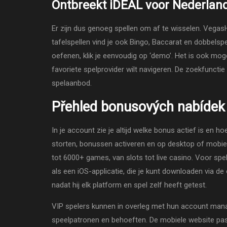
Ontbreekt iDEAL voor Nederland
Er zijn dus genoeg spellen om af te wisselen. VegasHe
tafelspellen vind je ook Bingo, Baccarat en dobbelspelle
oefenen, klik je eenvoudig op ‘demo’. Het is ook mogel
favoriete spelprovider wilt navigeren. De zoekfunctie
spelaanbod.
Přehled bonusových nabídek
In je account zie je altijd welke bonus actief is en hoe
storten, bonussen activeren en op desktop of mobie
tot 6000+ games, van slots tot live casino. Voor spe
als een iOS-applicatie, die je kunt downloaden via de o
nadat hij elk platform en spel zelf heeft getest.
VIP spelers kunnen in overleg met hun account mana
speelpatronen en behoeften. De mobiele website past