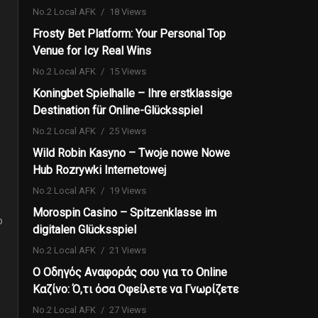
No.2 Local AFK
18 Views
Frosty Bet Platform: Your Personal Top
Venue for Icy Real Wins
No.2 Local AFK
15 Views
Koningbet Spielhalle – Ihre erstklassige
Destination für Online-Glücksspiel
No.2 Local AFK
25 Views
Wild Robin Kasyno – Twoje nowe Nowe
Hub Rozrywki Internetowej
No.2 Local AFK
19 Views
Morospin Casino – Spitzenklasse im
p
digitalen Glücksspiel
No.2 Local AFK
21 Views
Ο Οδηγός Αναφοράς σου για το Online
Καζίνο: Ό,τι όσα Οφείλετε να Γνωρίζετε
No.2 Local AFK
27 Views