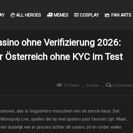
AY
ALL HEROES
MEMES
COSPLAY
FAN ARTS
asino ohne Verifizierung 2026:
r Österreich ohne KYC im Test
11 Views
0 Likes
0 Comment
meshows, dan is VegasHero misschien niet de eerste keus. Dat
nopoly Live, spellen die bij veel spelers juist favoriet zijn. Maar…
niet duidelijk wie er precies achter dit casino zit en onder welke