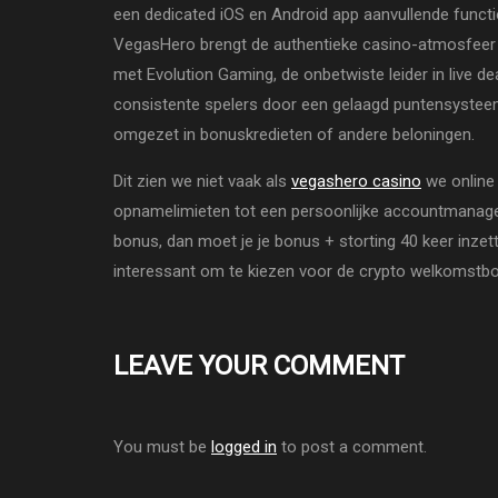
een dedicated iOS en Android app aanvullende functio
VegasHero brengt de authentieke casino-atmosfee
met Evolution Gaming, de onbetwiste leider in live 
consistente spelers door een gelaagd puntensysteem
omgezet in bonuskredieten of andere beloningen.
Dit zien we niet vaak als
vegashero casino
we online 
opnamelimieten tot een persoonlijke accountmanager 
bonus, dan moet je je bonus + storting 40 keer inzett
interessant om te kiezen voor de crypto welkomstbo
LEAVE YOUR COMMENT
You must be
logged in
to post a comment.