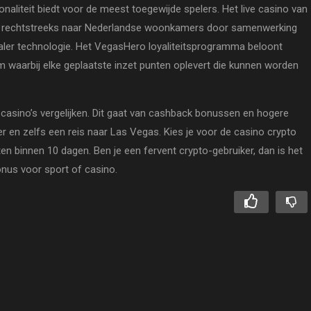
naliteit biedt voor de meest toegewijde spelers. Het live casino van
r rechtstreeks naar Nederlandse woonkamers door samenwerking
dealer technologie. Het VegasHero loyaliteitsprogramma beloont
 waarbij elke geplaatste inzet punten oplevert die kunnen worden
casino’s vergelijken. Dit gaat van cashback bonussen en hogere
en zelfs een reis naar Las Vegas. Kies je voor de casino crypto
en binnen 10 dagen. Ben je een fervent crypto-gebruiker, dan is het
nus voor sport of casino.