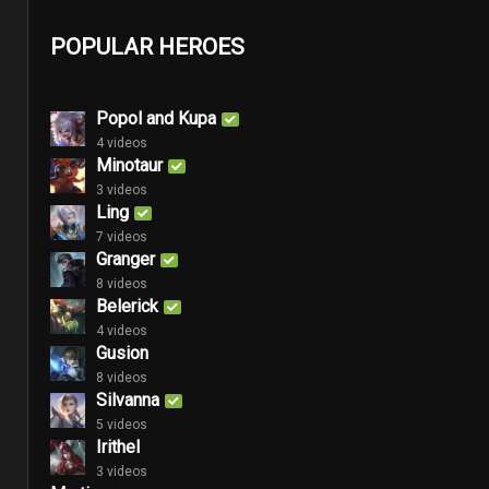
POPULAR HEROES
Popol and Kupa
4 videos
Minotaur
3 videos
Ling
7 videos
Granger
8 videos
Belerick
4 videos
Gusion
8 videos
Silvanna
5 videos
Irithel
3 videos