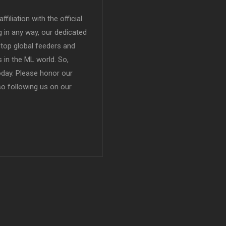
filiation with the official
in any way, our dedicated
top global feeders and
 in the ML world. So,
today. Please honor our
so following us on our