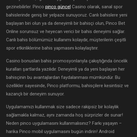
gezinebilirler. Pinco
pinco güncel
Casino olarak, sanal spor
bahislerinde geniş bir yelpaze sunuyoruz. Canlı bahislere yeni
başlayan biri olun ya da deneyimli bir bahisçi olun, Pinco Bet
Online sorunsuz ve heyecan verici bir bahis deneyimi sağlar.
Canlı bahis bölümümüz kullanımı kolaydır, müşterilerin çeşitli
spor etkinliklerine bahis yapmasını kolaylaştırır.
Casino bonusları bahis promosyonlarıyla çakıştığında öncelik
kuralları şartlarda yazılıdır. Deneyimli ya da yeni başlayan her
bahisçinin bu avantajlardan faydalanması mümkündür. Bu
özellikler sayesinde, Pinco platformu, bahisçilere kesintisiz ve
kazançlı bir deneyim sunuyor.
Uygulamamızı kullanmak size sadece rakipsiz bir kolaylık
sağlamakla kalmaz, aynı zamanda hoş sürprizler de sunar!
Neden pinco uygulamasını kullanmalısınız? Farkı yaşayın –
harika Pinco mobil uygulamasını bugün indirin! Android