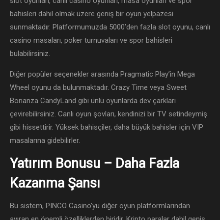
slot oyunları, canlı casino oyunları, masa oyunları ve spor
bahisleri dahil olmak üzere geniş bir oyun yelpazesi
sunmaktadır. Platformumuzda 5000’den fazla slot oyunu, canlı
casino masaları, poker turnuvaları ve spor bahisleri
bulabilirsiniz.
Diğer popüler seçenekler arasında Pragmatic Play’in Mega
Wheel oyunu da bulunmaktadır. Crazy Time veya Sweet
Bonanza CandyLand gibi ünlü oyunlarda dev çarkları
çevirebilirsiniz. Canlı oyun şovları, kendinizi bir TV setindeymiş
gibi hissettirir. Yüksek bahisçiler, daha büyük bahisler için VIP
masalarına gidebilirler.
Yatırım Bonusu – Daha Fazla
Kazanma Şansı
Bu sistem, PINCO Casino’yu diğer oyun platformlarından
ayıran en önemli özelliklerden biridir. Kripto paralar dahil geniş