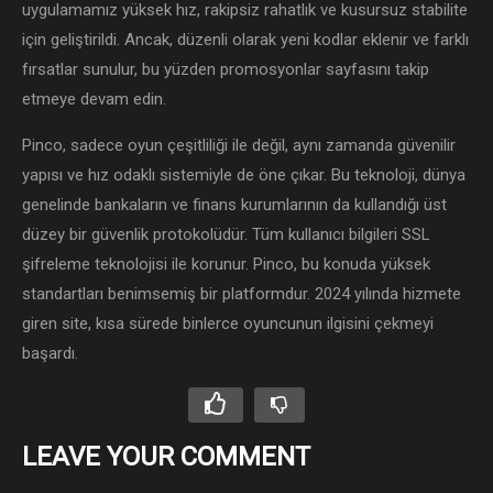
uygulamamız yüksek hız, rakipsiz rahatlık ve kusursuz stabilite
için geliştirildi. Ancak, düzenli olarak yeni kodlar eklenir ve farklı
fırsatlar sunulur, bu yüzden promosyonlar sayfasını takip
etmeye devam edin.
Pinco, sadece oyun çeşitliliği ile değil, aynı zamanda güvenilir
yapısı ve hız odaklı sistemiyle de öne çıkar. Bu teknoloji, dünya
genelinde bankaların ve finans kurumlarının da kullandığı üst
düzey bir güvenlik protokolüdür. Tüm kullanıcı bilgileri SSL
şifreleme teknolojisi ile korunur. Pinco, bu konuda yüksek
standartları benimsemiş bir platformdur. 2024 yılında hizmete
giren site, kısa sürede binlerce oyuncunun ilgisini çekmeyi
başardı.
LEAVE YOUR COMMENT