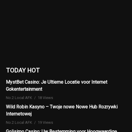
TODAY HOT
MystBet Casino: Je Ultieme Locatie voor Internet
Gokentertainment
No.2 Local AFK
18 Views
Wild Robin Kasyno – Twoje nowe Nowe Hub Rozrywki
Internetowej
No.2 Local AFK
19 Views
Golisimo Casino: Uw Bestemming voor Hoogwaardige