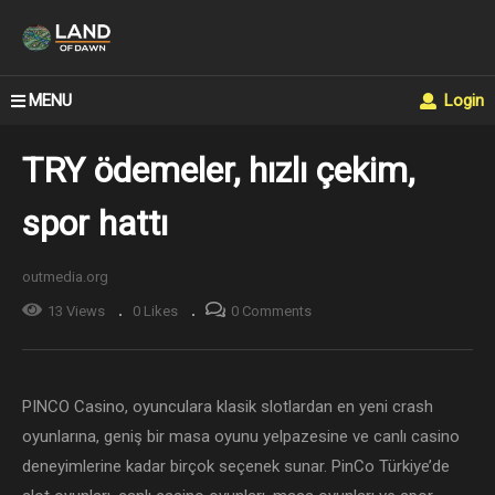
MENU
Login
TRY ödemeler, hızlı çekim,
spor hattı
outmedia.org
13 Views
0 Likes
0 Comments
PINCO Casino, oyunculara klasik slotlardan en yeni crash
oyunlarına, geniş bir masa oyunu yelpazesine ve canlı casino
deneyimlerine kadar birçok seçenek sunar. PinCo Türkiye’de