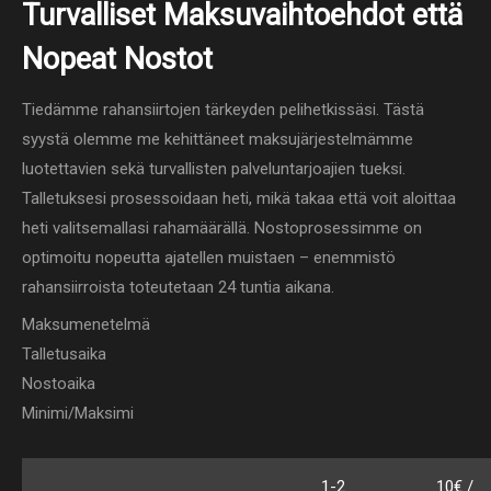
Turvalliset Maksuvaihtoehdot että
Nopeat Nostot
Tiedämme rahansiirtojen tärkeyden pelihetkissäsi. Tästä
syystä olemme me kehittäneet maksujärjestelmämme
luotettavien sekä turvallisten palveluntarjoajien tueksi.
Talletuksesi prosessoidaan heti, mikä takaa että voit aloittaa
heti valitsemallasi rahamäärällä. Nostoprosessimme on
optimoitu nopeutta ajatellen muistaen – enemmistö
rahansiirroista toteutetaan 24 tuntia aikana.
Maksumenetelmä
Talletusaika
Nostoaika
Minimi/Maksimi
1-2
10€ /