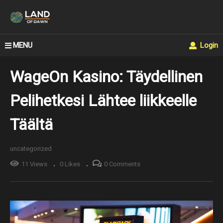
MENU
Login
WageOn Kasino: Täydellinen
Pelihetkesi Lähtee liikkeelle
Täältä
uncategorized
11 Views
0 Likes
0 Comments