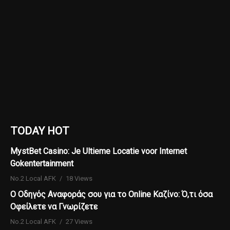
TODAY HOT
MystBet Casino: Je Ultieme Locatie voor Internet
Gokentertainment
No.2 Local AFK
18 Views
Ο Οδηγός Αναφοράς σου για το Online Καζίνο: Ό,τι όσα
Οφείλετε να Γνωρίζετε
No.2 Local AFK
27 Views