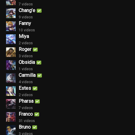
7 videos
Chang’e
9 videos
Fanny
10 videos
Miya
2 videos
Roger
3 videos
Obsidia
1 videos
Carmilla
4 videos
Estes
2 videos
Pharsa
7 videos
Franco
31 videos
Bruno
3 videos