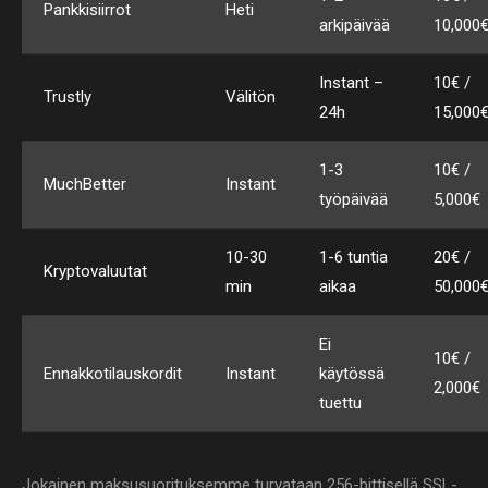
Pankkisiirrot
Heti
arkipäivää
10,000
Instant –
10€ /
Trustly
Välitön
24h
15,000
1-3
10€ /
MuchBetter
Instant
työpäivää
5,000€
10-30
1-6 tuntia
20€ /
Kryptovaluutat
min
aikaa
50,000
Ei
10€ /
Ennakkotilauskordit
Instant
käytössä
2,000€
tuettu
Jokainen maksusuorituksemme turvataan 256-bittisellä SSL-