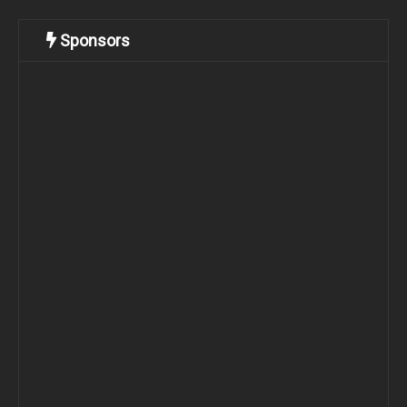
Sponsors