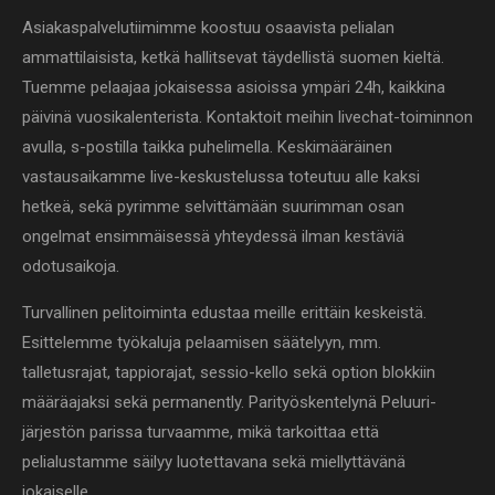
Asiakaspalvelutiimimme koostuu osaavista pelialan
ammattilaisista, ketkä hallitsevat täydellistä suomen kieltä.
Tuemme pelaajaa jokaisessa asioissa ympäri 24h, kaikkina
päivinä vuosikalenterista. Kontaktoit meihin livechat-toiminnon
avulla, s-postilla taikka puhelimella. Keskimääräinen
vastausaikamme live-keskustelussa toteutuu alle kaksi
hetkeä, sekä pyrimme selvittämään suurimman osan
ongelmat ensimmäisessä yhteydessä ilman kestäviä
odotusaikoja.
Turvallinen pelitoiminta edustaa meille erittäin keskeistä.
Esittelemme työkaluja pelaamisen säätelyyn, mm.
talletusrajat, tappiorajat, sessio-kello sekä option blokkiin
määräajaksi sekä permanently. Parityöskentelynä Peluuri-
järjestön parissa turvaamme, mikä tarkoittaa että
pelialustamme säilyy luotettavana sekä miellyttävänä
jokaiselle.