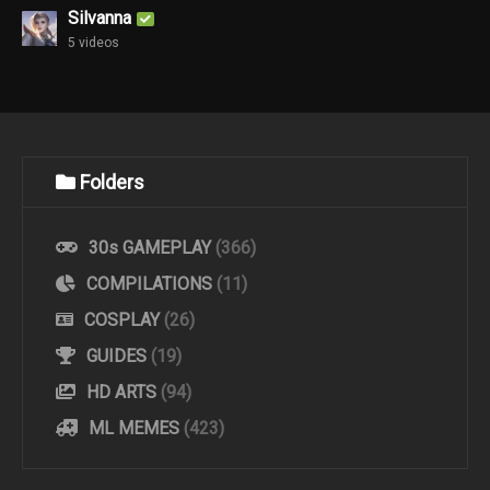
Silvanna
5 videos
Folders
30s GAMEPLAY
(366)
COMPILATIONS
(11)
COSPLAY
(26)
GUIDES
(19)
HD ARTS
(94)
ML MEMES
(423)