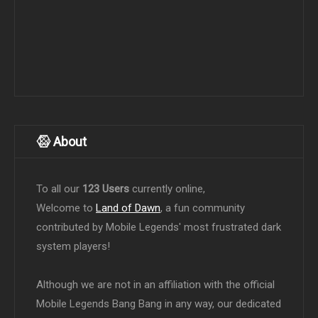
About
To all our
123 Users
currently online,
Welcome to
Land of Dawn
, a fun community
contributed by Mobile Legends' most frustrated dark
system players!
Although we are not in an affiliation with the official
Mobile Legends Bang Bang in any way, our dedicated