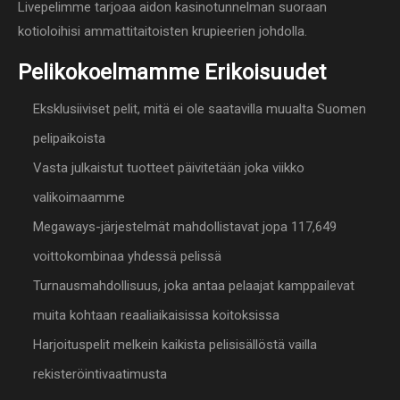
Livepelimme tarjoaa aidon kasinotunnelman suoraan
kotioloihisi ammattitaitoisten krupieerien johdolla.
Pelikokoelmamme Erikoisuudet
Eksklusiiviset pelit, mitä ei ole saatavilla muualta Suomen
pelipaikoista
Vasta julkaistut tuotteet päivitetään joka viikko
valikoimaamme
Megaways-järjestelmät mahdollistavat jopa 117,649
voittokombinaa yhdessä pelissä
Turnausmahdollisuus, joka antaa pelaajat kamppailevat
muita kohtaan reaaliaikaisissa koitoksissa
Harjoituspelit melkein kaikista pelisisällöstä vailla
rekisteröintivaatimusta