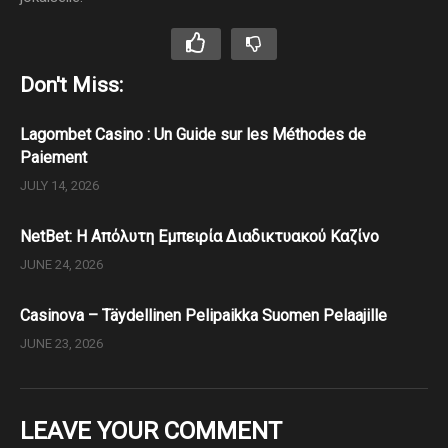
Don't Miss:
Lagombet Casino : Un Guide sur les Méthodes de
Paiement
JULY 14, 2026
NetBet: Η Απόλυτη Εμπειρία Διαδικτυακού Καζίνο
JUNE 24, 2026
Casinova – Täydellinen Pelipaikka Suomen Pelaajille
JUNE 23, 2026
LEAVE YOUR COMMENT