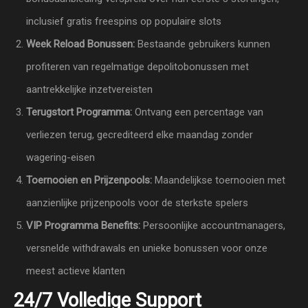
inclusief gratis freespins op populaire slots
Week Reload Bonussen:
Bestaande gebruikers kunnen
profiteren van regelmatige depolitobonussen met
aantrekkelijke inzetvereisten
Terugstort Programma:
Ontvang een percentage van
verliezen terug, gecrediteerd elke maandag zonder
wagering-eisen
Toernooien en Prijzenpools:
Maandelijkse toernooien met
aanzienlijke prijzenpools voor de sterkste spelers
VIP Programma Benefits:
Persoonlijke accountmanagers,
versnelde withdrawals en unieke bonussen voor onze
meest actieve klanten
24/7 Volledige Support