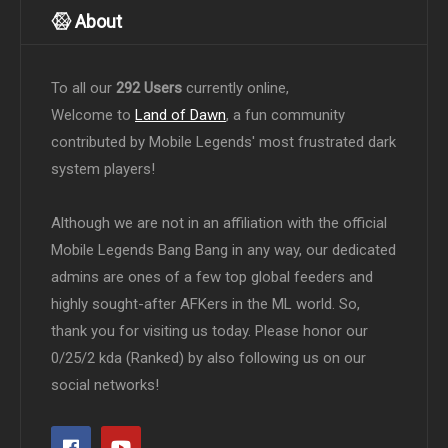
About
To all our
292 Users
currently online,
Welcome to
Land of Dawn
, a fun community
contributed by Mobile Legends' most frustrated dark
system players!
Although we are not in an affiliation with the official
Mobile Legends Bang Bang in any way, our dedicated
admins are ones of a few top global feeders and
highly sought-after AFKers in the ML world. So,
thank you for visiting us today. Please honor our
0/25/2 kda (Ranked) by also following us on our
social networks!