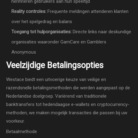
herinneren gebruikers aan hun speeltijd
Reality controles:
Frequente meldingen attenderen klanten
over het spelgedrag en balans
Toegang tot hulporganisaties:
Directe links naar deskundige
organisaties waaronder GamCare en Gamblers
Anonymous
Veelzijdige Betalingsopties
Westace biedt een uitvoerige keuze van veilige en
razendsnelle betalingsmethoden die werden aangepast op de
Nederlandse doelgroep. Variërend van traditionele
banktransfers tot hedendaagse e-wallets en cryptocurrency-
methoden, we maken mogelijk transacties die passen bij uw
voorkeur.
Betaalmethode