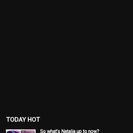
TODAY HOT
So what’s Natalia up to now?