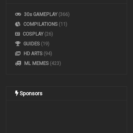
30s GAMEPLAY
(366)
COMPILATIONS
(11)
COSPLAY
(26)
GUIDES
(19)
HD ARTS
(94)
ML MEMES
(423)
Sponsors