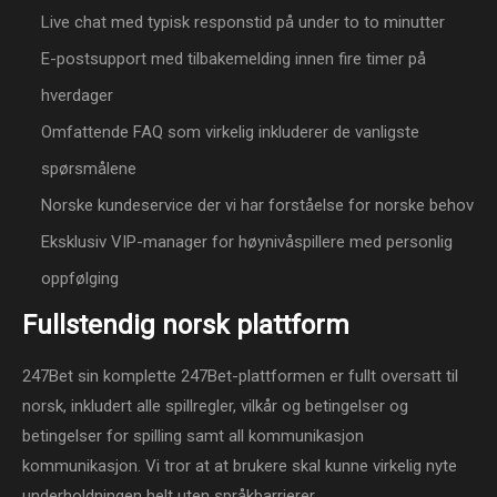
Live chat med typisk responstid på under to to minutter
E-postsupport med tilbakemelding innen fire timer på
hverdager
Omfattende FAQ som virkelig inkluderer de vanligste
spørsmålene
Norske kundeservice der vi har forståelse for norske behov
Eksklusiv VIP-manager for høynivåspillere med personlig
oppfølging
Fullstendig norsk plattform
247Bet sin komplette 247Bet-plattformen er fullt oversatt til
norsk, inkludert alle spillregler, vilkår og betingelser og
betingelser for spilling samt all kommunikasjon
kommunikasjon. Vi tror at at brukere skal kunne virkelig nyte
underholdningen helt uten språkbarrierer.