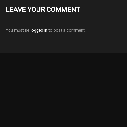
LEAVE YOUR COMMENT
You must be
logged in
to post a comment.