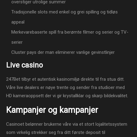
overstiger utrolige summer
Tradisjonelle slots med enkel og grei spilling og tidløs
appeal
Merkevarebaserte spill fra berømte filmer og serier og TV-
serier
Cluster pays der man eliminerer vanlige gevinstlinjer
Live casino
247Bet tilbyr et autentisk kasinomiljø direkte til fra stua ditt.
Våre live dealers er nøye trente og sender fra studioer med
HD kameraoppsett der vi gir krystallklar og skarp bildekvalitet.
Kampanjer og kampanjer
Casinoet belønner brukerne våre via et stort lojalitetssystem
som virkelig strekker seg fra ditt første deposit til