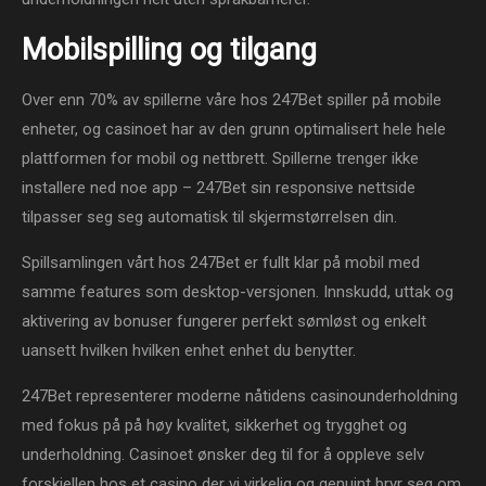
Mobilspilling og tilgang
Over enn 70% av spillerne våre hos 247Bet spiller på mobile
enheter, og casinoet har av den grunn optimalisert hele hele
plattformen for mobil og nettbrett. Spillerne trenger ikke
installere ned noe app – 247Bet sin responsive nettside
tilpasser seg seg automatisk til skjermstørrelsen din.
Spillsamlingen vårt hos 247Bet er fullt klar på mobil med
samme features som desktop-versjonen. Innskudd, uttak og
aktivering av bonuser fungerer perfekt sømløst og enkelt
uansett hvilken hvilken enhet enhet du benytter.
247Bet representerer moderne nåtidens casinounderholdning
med fokus på på høy kvalitet, sikkerhet og trygghet og
underholdning. Casinoet ønsker deg til for å oppleve selv
forskjellen hos et casino der vi virkelig og genuint bryr seg om