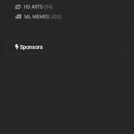
HD ARTS
(94)
ML MEMES
(423)
Sponsors