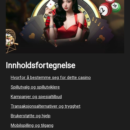
Innholdsfortegnelse
Hvorfor å bestemme seg for dette casino
Spillutvalg og spillutviklere
Kampanjer og spesialtilbud
Transaksjonsalternativer og trygghet
Brukerstøtte og hjelp
Mobilspilling og tilgang