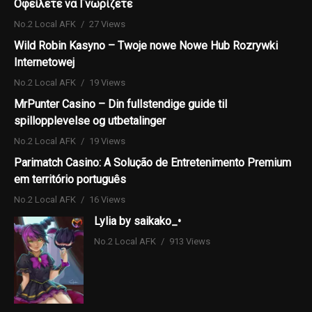
Οφείλετε να Γνωρίζετε
No.2 Local AFK
27 Views
Wild Robin Kasyno – Twoje nowe Nowe Hub Rozrywki
Internetowej
No.2 Local AFK
19 Views
MrPunter Casino – Din fullstendige guide til
spillopplevelse og utbetalinger
No.2 Local AFK
19 Views
Parimatch Casino: A Solução de Entretenimento Premium
em território português
No.2 Local AFK
16 Views
Lylia by saikako_•
No.2 Local AFK
913 Views