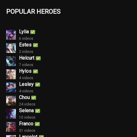
POPULAR HEROES
Lylia
6 videos
Estes
2 videos
Helcurt
7 videos
Hylos
4 videos
Lesley
4 videos
Chou
24 videos
Selena
10 videos
Franco
31 videos
Lancelot