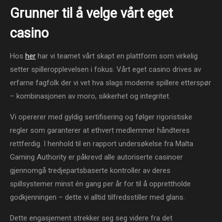
Grunner til å velge vårt eget
casino
Hos
her
har vi teamet vårt skapt en plattform som virkelig
setter spilleropplevelsen i fokus. Vårt eget casino drives av
erfarne fagfolk der vi vet hva slags moderne spillere etterspør
– kombinasjonen av moro, sikkerhet og integritet.
Vi opererer med gyldig sertifisering og følger rigoristiske
regler som garanterer at ethvert medlemmer håndteres
rettferdig. I henhold til en rapport undersøkelse fra Malta
Gaming Authority er påkrevd alle autoriserte casinoer
gjennomgå tredjepartsbaserte kontroller av deres
spillsystemer minst én gang per år for til å opprettholde
godkjenningen – dette vi alltid tilfredsstiller med glans.
Dette engasjement strekker seg seg videre fra det