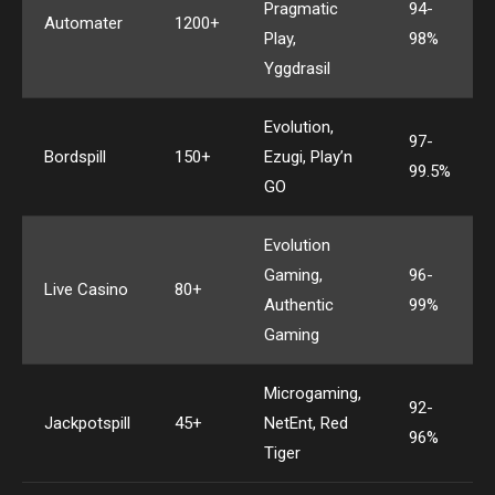
Pragmatic
94-
Automater
1200+
Play,
98%
Yggdrasil
Evolution,
97-
Bordspill
150+
Ezugi, Play’n
99.5%
GO
Evolution
Gaming,
96-
Live Casino
80+
Authentic
99%
Gaming
Microgaming,
92-
Jackpotspill
45+
NetEnt, Red
96%
Tiger