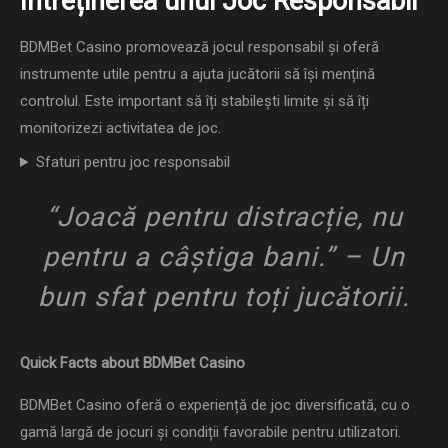
Întreținerea unui Joc Responsabil
BDMBet Casino promovează jocul responsabil și oferă
instrumente utile pentru a ajuta jucătorii să își mențină
controlul. Este important să îți stabilești limite și să îți
monitorizezi activitatea de joc.
Sfaturi pentru joc responsabil
“Joacă pentru distracție, nu
pentru a câștiga bani.” – Un
bun sfat pentru toți jucătorii.
Quick Facts about BDMBet Casino
BDMBet Casino oferă o experiență de joc diversificată, cu o
gamă largă de jocuri și condiții favorabile pentru utilizatori.