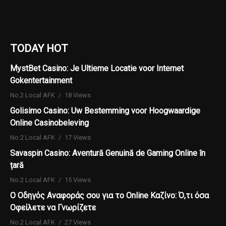
TODAY HOT
MystBet Casino: Je Ultieme Locatie voor Internet
Gokentertainment
No.2 Local AFK
18 Views
Golisimo Casino: Uw Bestemming voor Hoogwaardige
Online Casinobeleving
No.2 Local AFK
17 Views
Savaspin Casino: Aventură Genuină de Gaming Online în
țară
No.2 Local AFK
15 Views
Ο Οδηγός Αναφοράς σου για το Online Καζίνο: Ό,τι όσα
Οφείλετε να Γνωρίζετε
No.2 Local AFK
27 Views