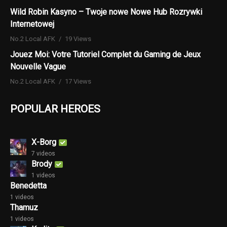
Wild Robin Kasyno – Twoje nowe Nowe Hub Rozrywki
Internetowej
No.2 Local AFK
19 Views
Jouez Moi: Votre Tutoriel Complet du Gaming de Jeux
Nouvelle Vague
No.2 Local AFK
17 Views
POPULAR HEROES
X-Borg
7 videos
Brody
1 videos
Benedetta
1 videos
Thamuz
1 videos