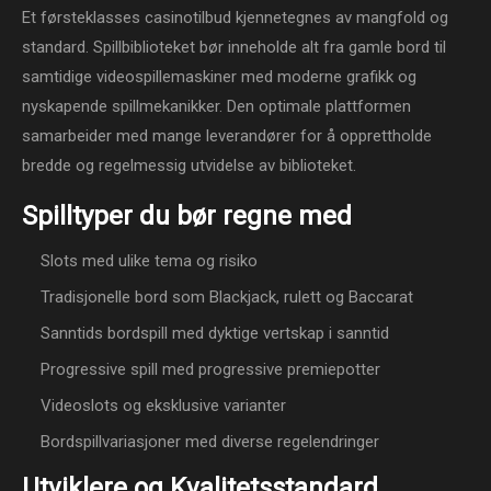
Et førsteklasses casinotilbud kjennetegnes av mangfold og
standard. Spillbiblioteket bør inneholde alt fra gamle bord til
samtidige videospillemaskiner med moderne grafikk og
nyskapende spillmekanikker. Den optimale plattformen
samarbeider med mange leverandører for å opprettholde
bredde og regelmessig utvidelse av biblioteket.
Spilltyper du bør regne med
Slots med ulike tema og risiko
Tradisjonelle bord som Blackjack, rulett og Baccarat
Sanntids bordspill med dyktige vertskap i sanntid
Progressive spill med progressive premiepotter
Videoslots og eksklusive varianter
Bordspillvariasjoner med diverse regelendringer
Utviklere og Kvalitetsstandard