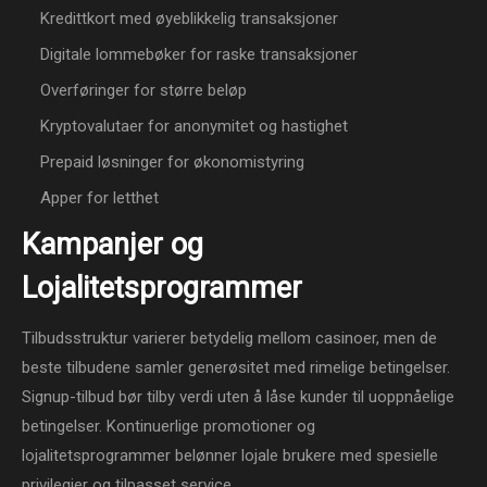
Kredittkort med øyeblikkelig transaksjoner
Digitale lommebøker for raske transaksjoner
Overføringer for større beløp
Kryptovalutaer for anonymitet og hastighet
Prepaid løsninger for økonomistyring
Apper for letthet
Kampanjer og
Lojalitetsprogrammer
Tilbudsstruktur varierer betydelig mellom casinoer, men de
beste tilbudene samler generøsitet med rimelige betingelser.
Signup-tilbud bør tilby verdi uten å låse kunder til uoppnåelige
betingelser. Kontinuerlige promotioner og
lojalitetsprogrammer belønner lojale brukere med spesielle
privilegier og tilpasset service.