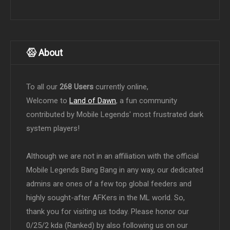
About
To all our
268 Users
currently online,
Welcome to
Land of Dawn
, a fun community
contributed by Mobile Legends' most frustrated dark
system players!
Although we are not in an affiliation with the official
Mobile Legends Bang Bang in any way, our dedicated
admins are ones of a few top global feeders and
highly sought-after AFKers in the ML world. So,
thank you for visiting us today. Please honor our
0/25/2 kda (Ranked) by also following us on our