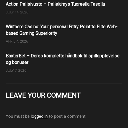
Action Pelisivusto – Pelielämys Tuoreella Tasolla
JULY 14, 2026
Winthere Casino: Your personal Entry Point to Elite Web-
based Gaming Superiority
APRIL 4, 2026
BaxterBet – Deres komplette håndbok til spillopplevelse
og bonuser
JULY 7, 2026
LEAVE YOUR COMMENT
You must be
logged in
to post a comment.