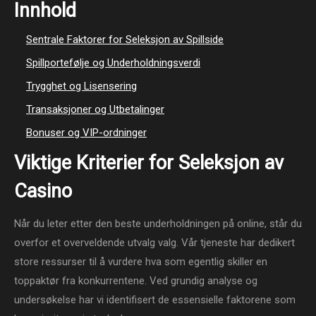
Innhold
Sentrale Faktorer for Seleksjon av Spillside
Spillportefølje og Underholdningsverdi
Trygghet og Lisensering
Transaksjoner og Utbetalinger
Bonuser og VIP-ordninger
Viktige Kriterier for Seleksjon av
Casino
Når du leter etter den beste underholdningen på online, står du
overfor et overveldende utvalg valg. Vår tjeneste har dedikert
store ressurser til å vurdere hva som egentlig skiller en
toppaktør fra konkurrentene. Ved grundig analyse og
undersøkelse har vi identifisert de essensielle faktorene som