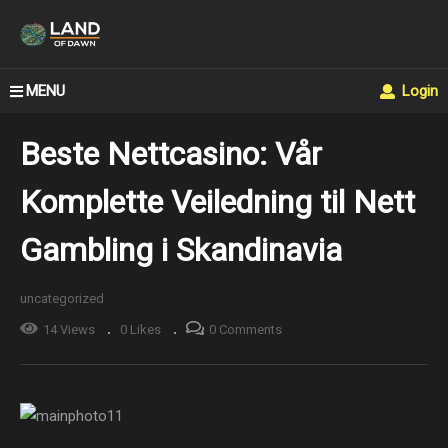
MENU
Login
Beste Nettcasino: Vår
Komplette Veiledning til Nett
Gambling i Skandinavia
uncategorized
14 Views
0 Likes
0 Comments