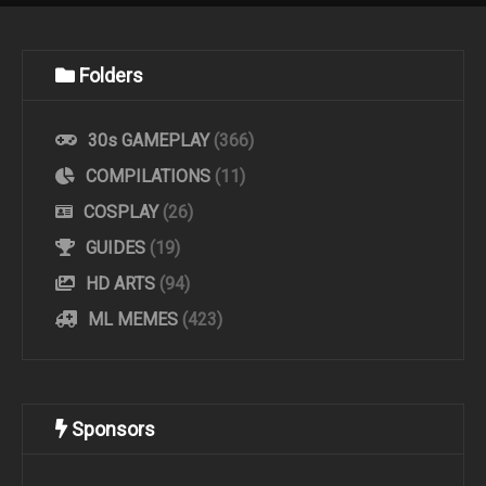
Folders
30s GAMEPLAY
(366)
COMPILATIONS
(11)
COSPLAY
(26)
GUIDES
(19)
HD ARTS
(94)
ML MEMES
(423)
Sponsors