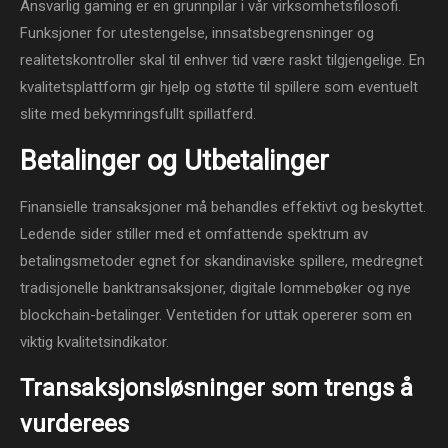
Ansvarlig gaming er en grunnpilar i vår virksomhetsfilosofi.
Funksjoner for utestengelse, innsatsbegrensninger og
realitetskontroller skal til enhver tid være raskt tilgjengelige. En
kvalitetsplattform gir hjelp og støtte til spillere som eventuelt
slite med bekymringsfullt spillatferd.
Betalinger og Utbetalinger
Finansielle transaksjoner må behandles effektivt og beskyttet.
Ledende sider stiller med et omfattende spektrum av
betalingsmetoder egnet for skandinaviske spillere, medregnet
tradisjonelle banktransaksjoner, digitale lommebøker og nye
blockchain-betalinger. Ventetiden for uttak opererer som en
viktig kvalitetsindikator.
Transaksjonsløsninger som trengs å
vurderees