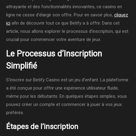
attrayante et des fonctionnalités innovantes, ce casino en
ligne ne cesse d’élargir son offre. Pour en savoir plus,
cliquez
ici
afin de découvrir tout ce que Betify a à offrir. Dans cet
article, nous allons explorer le processus d’inscription, qui est
crucial pour commencer votre aventure de jeux.
Le Processus d’Inscription
Simplifié
S’inscrire sur Betify Casino est un jeu d’enfant. La plateforme
a été conçue pour offrir une expérience utilisateur fluide,
même pour les débutants. En quelques étapes simples, vous
pouvez créer un compte et commencer à jouer à vos jeux
préférés.
Étapes de l’inscription