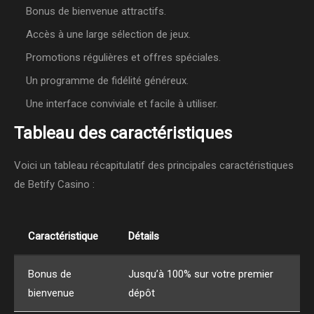
Bonus de bienvenue attractifs.
Accès à une large sélection de jeux.
Promotions régulières et offres spéciales.
Un programme de fidélité généreux.
Une interface conviviale et facile à utiliser.
Tableau des caractéristiques
Voici un tableau récapitulatif des principales caractéristiques
de Betify Casino :
Caractéristique
Détails
Bonus de
Jusqu’à 100% sur votre premier
bienvenue
dépôt