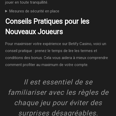
jouer en toute tranquillité.
Mesures de sécurité en place
Conseils Pratiques pour les
Nouveaux Joueurs
Pour maximiser votre expérience sur Betify Casino, voici un
conseil pratique : prenez le temps de lire les termes et
conditions des bonus. Cela vous aidera à mieux comprendre
comment profiter au maximum de votre compte.
Il est essentiel de se
familiariser avec les règles de
chaque jeu pour éviter des
surprises désagréables.