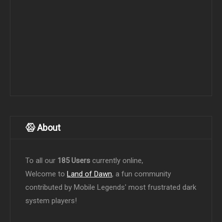
About
To all our
185 Users
currently online,
Welcome to
Land of Dawn
, a fun community
contributed by Mobile Legends' most frustrated dark
system players!