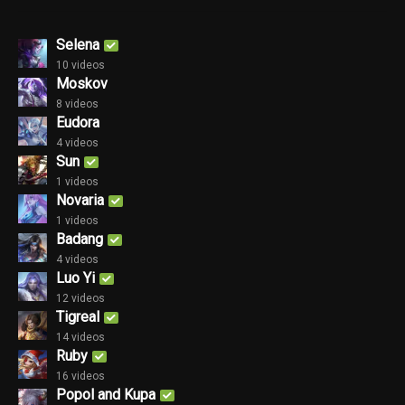
Selena
10 videos
Moskov
8 videos
Eudora
4 videos
Sun
1 videos
Novaria
1 videos
Badang
4 videos
Luo Yi
12 videos
Tigreal
14 videos
Ruby
16 videos
Popol and Kupa