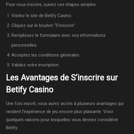
Pour vous inscrire, suivez ces étapes simples :
Visitez le site de Betify Casino.
Cliquez sur le bouton “S’inscrire”.
Remplissez le formulaire avec vos informations
personnelles.
Acceptez les conditions générales.
Validez votre inscription.
Les Avantages de S’inscrire sur
Betify Casino
Une fois inscrit, vous aurez accès à plusieurs avantages qui
rendent l’expérience de jeu encore plus plaisante. Voici
quelques raisons pour lesquelles vous devriez considérer
Betify :