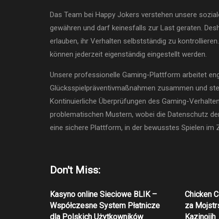
Das Team bei Happy Jokers verstehen unsere soziale 
gewähren und darf keinesfalls zur Last geraten. Des
erlauben, ihr Verhalten selbstständig zu kontrolliere
können jederzeit eigenständig eingestellt werden.
Unsere professionelle Gaming-Plattform arbeitet eng
Glücksspielpräventivmaßnahmen zusammen und stellt
Kontinuierliche Überprüfungen des Gaming-Verhalten
problematischen Mustern, wobei die Datenschutz der 
eine sichere Plattform, in der bewusstes Spielen im 
Don't Miss:
Kasyno online Sieciowe BLIK –
Chicken C
Współczesne System Płatnicze
za Mojstr
dla Polskich Użytkowników
Kazinojih