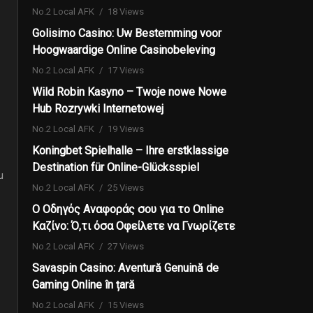
No.2 Local AFK
18 Views
Golisimo Casino: Uw Bestemming voor
Hoogwaardige Online Casinobeleving
No.2 Local AFK
17 Views
Wild Robin Kasyno – Twoje nowe Nowe
Hub Rozrywki Internetowej
No.2 Local AFK
19 Views
Koningbet Spielhalle – Ihre erstklassige
Destination für Online-Glücksspiel
u
No.2 Local AFK
25 Views
Ο Οδηγός Αναφοράς σου για το Online
Καζίνο: Ό,τι όσα Οφείλετε να Γνωρίζετε
No.2 Local AFK
27 Views
Savaspin Casino: Aventură Genuină de
Gaming Online în țară
No.2 Local AFK
15 Views