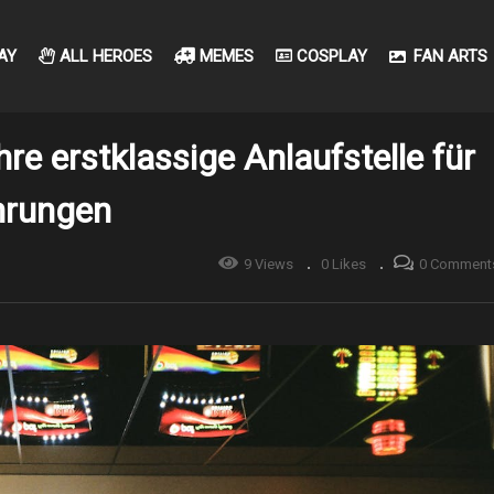
AY
ALL HEROES
MEMES
COSPLAY
FAN ARTS
re erstklassige Anlaufstelle für
ahrungen
9 Views
0 Likes
0 Comment