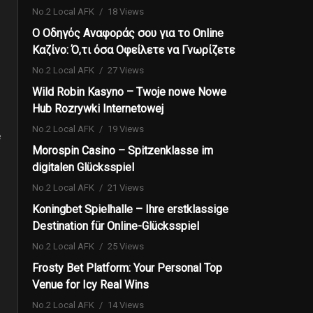
No.2 Local AFK
18 Views
Ο Οδηγός Αναφοράς σου για το Online
Καζίνο: Ό,τι όσα Οφείλετε να Γνωρίζετε
No.2 Local AFK
27 Views
Wild Robin Kasyno – Twoje nowe Nowe
Hub Rozrywki Internetowej
No.2 Local AFK
19 Views
e
Morospin Casino – Spitzenklasse im
digitalen Glücksspiel
No.2 Local AFK
21 Views
Koningbet Spielhalle – Ihre erstklassige
Destination für Online-Glücksspiel
No.2 Local AFK
25 Views
Frosty Bet Platform: Your Personal Top
Venue for Icy Real Wins
No.2 Local AFK
14 Views