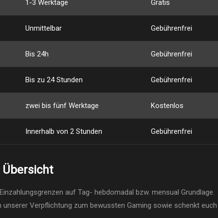
1-3 Werktage
Gratis
Unmittelbar
Gebührenfrei
Bis 24h
Gebührenfrei
Bis zu 24 Stunden
Gebührenfrei
zwei bis fünf Werktage
Kostenlos
Innerhalb von 2 Stunden
Gebührenfrei
 Übersicht
er Einzahlungsgrenzen auf Tag- hebdomadal bzw. mensual Grundlage.
ch unserer Verpflichtung zum bewussten Gaming sowie schenkt euch