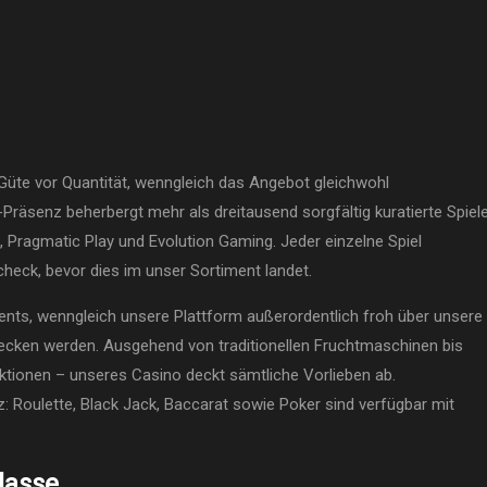
Güte vor Quantität, wenngleich das Angebot gleichwohl
Präsenz beherbergt mehr als dreitausend sorgfältig kuratierte Spiel
t, Pragmatic Play und Evolution Gaming. Jeder einzelne Spiel
check, bevor dies im unser Sortiment landet.
nts, wenngleich unsere Plattform außerordentlich froh über unsere
decken werden. Ausgehend von traditionellen Fruchtmaschinen bis
tionen – unseres Casino deckt sämtliche Vorlieben ab.
rz: Roulette, Black Jack, Baccarat sowie Poker sind verfügbar mit
lasse