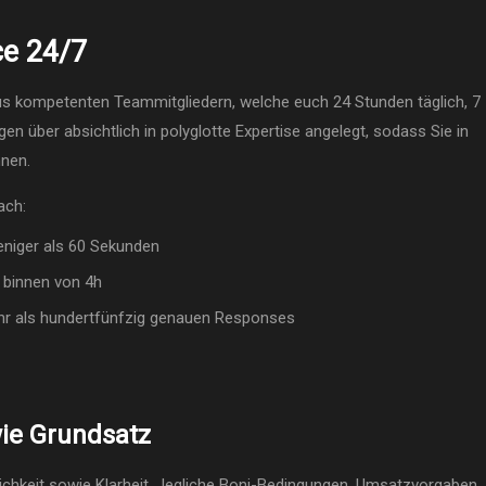
ce 24/7
 kompetenten Teammitgliedern, welche euch 24 Stunden täglich, 7
n über absichtlich in polyglotte Expertise angelegt, sodass Sie in
nen.
ach:
eniger als 60 Sekunden
 binnen von 4h
hr als hundertfünfzig genauen Responses
ie Grundsatz
ichkeit sowie Klarheit. Jegliche Boni-Bedingungen, Umsatzvorgaben