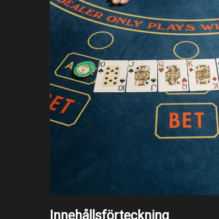
Innehållsförteckning