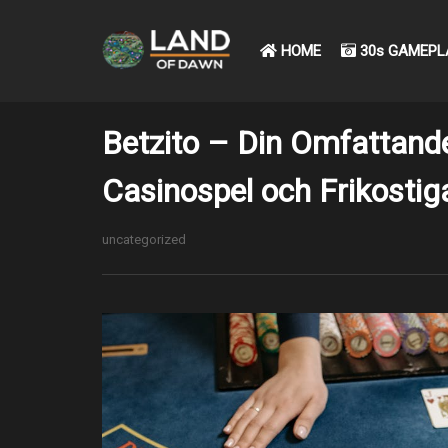
HOME
30s GAMEPL
Betzito – Din Omfattand
Casinospel och Frikosti
uncategorized