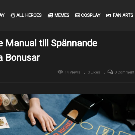
AY
ALL HEROES
MEMES
COSPLAY
FAN ARTS
e Manual till Spännande
ga Bonusar
14 Views
0 Likes
0 Comment