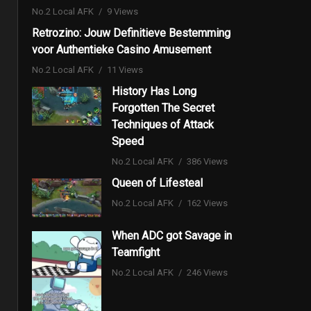
No.2 Local AFK
9 Views
Retrozino: Jouw Definitieve Bestemming
voor Authentieke Casino Amusement
No.2 Local AFK
11 Views
History Has Long
Forgotten The Secret
Techniques of Attack
Speed
No.2 Local AFK
386 Views
Queen of Lifesteal
No.2 Local AFK
162 Views
When ADC got Savage in
Teamfight
No.2 Local AFK
246 Views