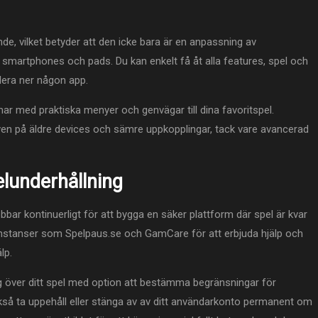
de, vilket betyder att den icke bara är en anpassning av
 smartphones och pads. Du kan enkelt få åt alla features, spel och
llera ner någon app.
rmar med praktiska menyer och genvägar till dina favoritspel.
även på äldre devices och sämre uppkopplingar, tack vare avancerad
lunderhållning
obbar kontinuerligt för att bygga en säker plattform där spel är kvar
instanser som Spelpaus.se och GamCare för att erbjuda hjälp och
lp.
g över ditt spel med option att bestämma begränsningar för
ckså ta uppehåll eller stänga av av ditt användarkonto permanent om