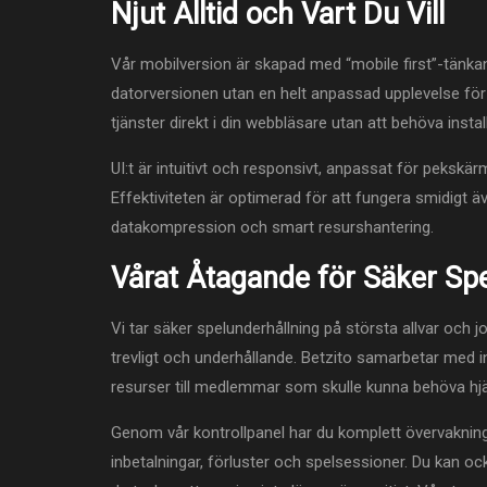
Njut Alltid och Vart Du Vill
Vår mobilversion är skapad med “mobile first”-tänkan
datorversionen utan en helt anpassad upplevelse för
tjänster direkt i din webbläsare utan att behöva insta
UI:t är intuitivt och responsivt, anpassat för pekskä
Effektiviteten är optimerad för att fungera smidigt 
datakompression och smart resurshantering.
Vårat Åtagande för Säker Spe
Vi tar säker spelunderhållning på största allvar och j
trevligt och underhållande. Betzito samarbetar med 
resurser till medlemmar som skulle kunna behöva hjä
Genom vår kontrollpanel har du komplett övervaknin
inbetalningar, förluster och spelsessioner. Du kan o