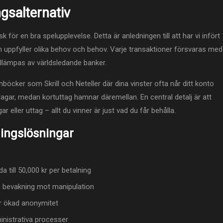
gsalternativ
sk för en bra spelupplevelse. Detta är anledningen till att har vi infört
 uppfyller olika behov och behov. Varje transaktioner försvaras med
llämpas av världsledande banker.
nböcker som Skrill och Neteller där dina vinster ofta når ditt konto
agar, medan kortuttag hamnar däremellan. En central detalj är att
r eller uttag – allt du vinner är just vad du får behålla.
ningslösningar
 till 50,000 kr per betalning
h bevakning mot manipulation
ör ökad anonymitet
inistrativa processer