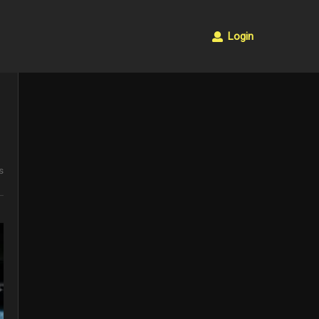
Login
s