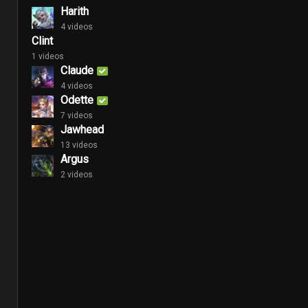
Harith
4 videos
Clint
1 videos
Claude
4 videos
Odette
7 videos
Jawhead
13 videos
Argus
2 videos