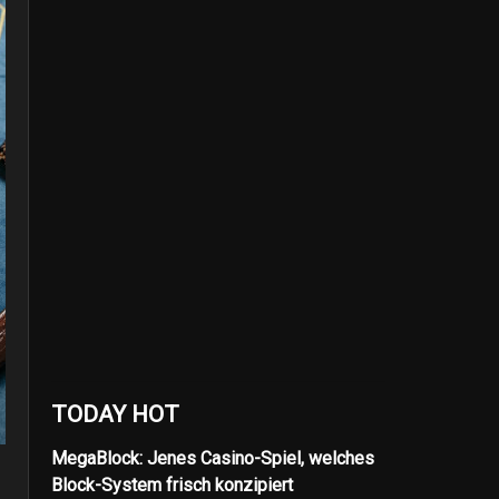
TODAY HOT
MegaBlock: Jenes Casino-Spiel, welches
Block-System frisch konzipiert