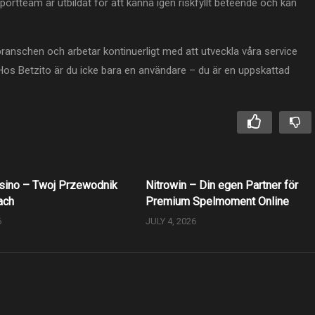
pportteam är utbildat för att känna igen riskfyllt beteende och kan
m branschen och arbetar kontinuerligt med att utveckla våra service
os Betzito är du icke bara en användare – du är en uppskattad
sino – Twoj Przewodnik
Nitrowin – Din egen Partner för
ach
Premium Spelmoment Online
6
JULY 4, 2026