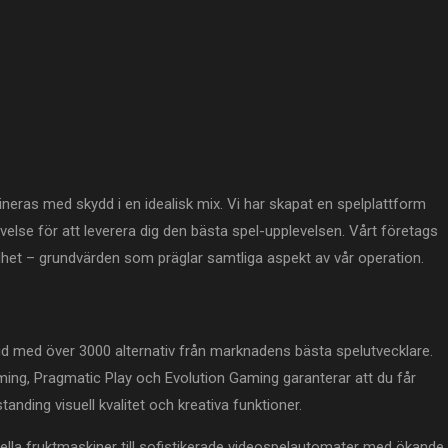
neras med skydd i en idealisk mix. Vi har skapat en spelplattform
else för att leverera dig den bästa spel-upplevelsen. Vårt företags
het – grundvärden som präglar samtliga aspekt av vår operation.
bud med över 3000 alternativ från marknadens bästa spelutvecklare.
ming, Pragmatic Play och Evolution Gaming garanterar att du får
tanding visuell kvalitet och kreativa funktioner.
nella fruktmaskiner till sofistikerade videospelautomater med ökande