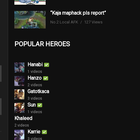
“Kaja maphack pls report”
No.2 Local AFK
127 Views
POPULAR HEROES
Hanabi
1 videos
Hanzo
2 videos
Gatotkaca
3 videos
Sun
1 videos
Khaleed
2 videos
Karrie
3 videos