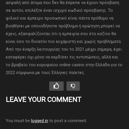
ασφαλή από άτομα που δεν θα έπρεπε να έχουν πρόσβαση
σε αυτόν, επιλέξτε έναν ισχυρό κωδικό πρόσβασης. Το
φιλικό και έμπειρο προσωπικό είναι πάντα πρόθυμο να
βοηθήσει με οποιοδήποτε πρόβλημα ή ερώτηση μπορεί να
έχεις, εξασφαλίζοντας ότι η εμπειρία σου στο καζίνο θα
είναι όσο το δυνατόν πιο ευχάριστη και χωρίς προβλήματα.
Από την έναρξη λειτουργίας του το 2021 μέχρι σήμερα, έχει
καταφέρει όχι μόνο να κερδίσει τις εντυπώσεις, αλλά και
το βραβείο του κορυφαίου online casino στην Ελλάδα για το
2022 σύμφωνα με τους Έλληνες παίκτες.
LEAVE YOUR COMMENT
You must be
logged in
to post a comment.