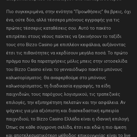
Πιο συγκεκριμένα, στην ενότητα “Προωθήσεις” θα βρεις, όχι
ένα, ούτε δύο, αλλά τέσσερα μπόνους εγγραφής για τις
πρώτες τέσσερις καταθέσεις σου. Αυτό το πακέτο
επιτρέπει στους νέους παίκτες να ξεκινήσουν το ταξίδι
τους στο Bizzo Casino με επιπλέον κεφάλαια, αυξάνοντας
έτσι τις πιθανότητες να κερδίσουν μεγάλα ποσά. Το πρώτο
πράγμα που θα παρατηρήσεις μόλις μπεις στην ιστοσελίδα
του Bizzo Casino είναι το γενναιόδωρο πακέτο μπόνους
καλωσορίσματος. Θα αναφερθούμε στο μπόνους
καλωσορίσματος, τη διαδικασία εγγραφής, τα είδη
παιχνιδιών, τους παρόχους λογισμικού, τις τραπεζικές
επιλογές, την εξυπηρέτηση πελατών και την ασφάλεια. Αν
ψάχνεις για μία αξιόπιστη και διασκεδαστική εμπειρία
παιχνιδιού, το Bizzo Casino Ελλάδα είναι η ιδανική επιλογή.
Όπως σε κάθε σύγχρονη σελίδα, έτσι και εδώ η πιο άμεση
και αποτελεσματικότερη μέθοδος επικοινωνίας είναι το live