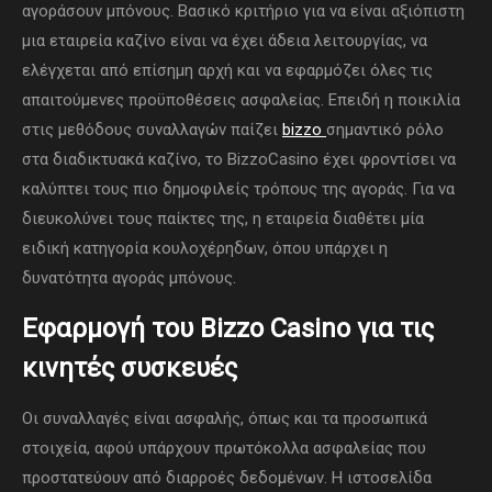
αγοράσουν μπόνους. Βασικό κριτήριο για να είναι αξιόπιστη
μια εταιρεία καζίνο είναι να έχει άδεια λειτουργίας, να
ελέγχεται από επίσημη αρχή και να εφαρμόζει όλες τις
απαιτούμενες προϋποθέσεις ασφαλείας. Επειδή η ποικιλία
στις μεθόδους συναλλαγών παίζει
bizzo
σημαντικό ρόλο
στα διαδικτυακά καζίνο, το BizzoCasino έχει φροντίσει να
καλύπτει τους πιο δημοφιλείς τρόπους της αγοράς. Για να
διευκολύνει τους παίκτες της, η εταιρεία διαθέτει μία
ειδική κατηγορία κουλοχέρηδων, όπου υπάρχει η
δυνατότητα αγοράς μπόνους.
Εφαρμογή του Bizzo Casino για τις
κινητές συσκευές
Οι συναλλαγές είναι ασφαλής, όπως και τα προσωπικά
στοιχεία, αφού υπάρχουν πρωτόκολλα ασφαλείας που
προστατεύουν από διαρροές δεδομένων. Η ιστοσελίδα