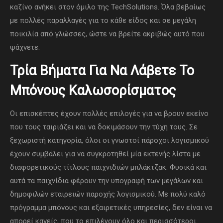
καζίνο ανήκει στον όμιλο της TechSolutions. Όλα βεβαίως
με πολλές παραλλαγές για το κάθε είδος και σε μεγάλη
ποικιλία από γλώσσες, ώστε να βρείτε ακριβώς αυτό που
ψάχνετε.
Τρία Βήματα Για Να Λάβετε Το
Μπόνους Καλωσορίσματος
Οι επισκέπτες έχουν πολλές επιλογές για να βρουν εκείνο
που τους ταιριάζει και να δοκιμάσουν την τύχη τους. Σε
ξεχωριστή κατηγορία, όλοι οι γνωστοί πάροχοι λογισμικού
έχουν συμβάλει για να συγκροτηθεί μία εκτενής λίστα με
διαφορετικούς τίτλους παιχνιδιών μπλάκτζακ. Φυσικά και
αυτά τα παιχνίδια φέρουν την υπογραφή των μεγάλων και
δημοφιλών εταιρειών παροχής λογισμικού. Με πολύ καλό
πρόγραμμα μπόνους και εξαιρετικές υπηρεσίες, δεν είναι να
απορεί κανείς, που το επιλέγουν όλο και περισσότεροι.