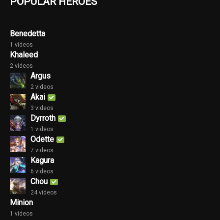
POPULAR HEROES
Benedetta
1 videos
Khaleed
2 videos
Argus
2 videos
Akai
3 videos
Dyrroth
1 videos
Odette
7 videos
Kagura
6 videos
Chou
24 videos
Minion
1 videos