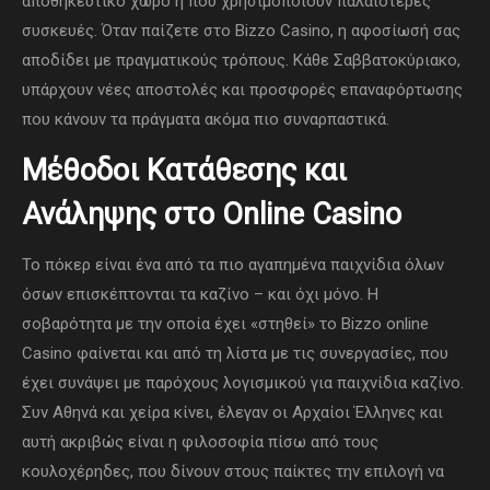
αποθηκευτικό χώρο ή που χρησιμοποιούν παλαιότερες
συσκευές. Όταν παίζετε στο Bizzo Casino, η αφοσίωσή σας
αποδίδει με πραγματικούς τρόπους. Κάθε Σαββατοκύριακο,
υπάρχουν νέες αποστολές και προσφορές επαναφόρτωσης
που κάνουν τα πράγματα ακόμα πιο συναρπαστικά.
Μέθοδοι Κατάθεσης και
Ανάληψης στο Online Casino
Το πόκερ είναι ένα από τα πιο αγαπημένα παιχνίδια όλων
όσων επισκέπτονται τα καζίνο – και όχι μόνο. Η
σοβαρότητα με την οποία έχει «στηθεί» το Bizzo online
Casino φαίνεται και από τη λίστα με τις συνεργασίες, που
έχει συνάψει με παρόχους λογισμικού για παιχνίδια καζίνο.
Συν Αθηνά και χείρα κίνει, έλεγαν οι Αρχαίοι Έλληνες και
αυτή ακριβώς είναι η φιλοσοφία πίσω από τους
κουλοχέρηδες, που δίνουν στους παίκτες την επιλογή να