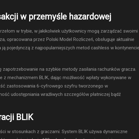
sakcji w przemyśle hazardowej
przełom w trybie, w jakikolwiek użytkownicy mogą zarządzać swoimi
a, opracowana przez Polski Model Rozliczeń, obsługuje aktualnie
a ją pojedynczą z najpopularniejszych metod cashless w kontynenci
ię zapotrzebowanie na szybkie metody zasilania rachunków gracza.
nie z mechanizmem BLIK, dając możliwość wpłaty wykonywane w
wość zastosowania 6-cyfrowego szyfru tworzonego w
ość udostępniania wrażliwych szczegółów płatniczej bądź
acji BLIK
ości w stosunkach z graczami. System BLIK używa dynamiczne