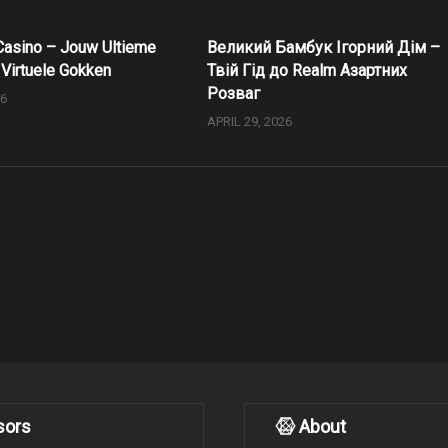
Casino – Jouw Ultieme
Великий Бамбук Ігорний Дім –
 Virtuele Gokken
Твій Гід до Realm Азартних
Розваг
26
APRIL 29, 2026
sors
About