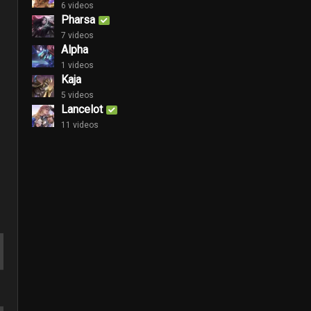
6 videos
Pharsa
7 videos
Alpha
1 videos
Kaja
5 videos
Lancelot
11 videos