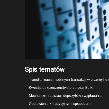
Spis tematów
Transformacja mobilnych transakcji w przemyśle 
Kwestie bezpieczeństwa płatności BLIK
Mechanizm realizacji depozytów i wypłacania
Zestawienie z tradycyjnymi sposobami