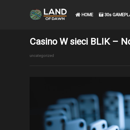
HOME
30s GAMEPL
Casino W sieci BLIK – N
uncategorized