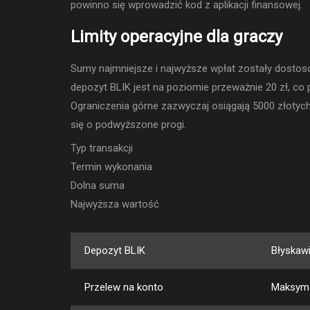
powinno się wprowadzić kod z aplikacji finansowej.
Limity operacyjne dla graczy
Sumy najmniejsze i najwyższe wpłat zostały dosto
depozyt BLIK jest na poziomie przeważnie 20 zł, c
Ograniczenia górne zazwyczaj osiągają 5000 złotych 
się o podwyższone progi.
Typ transakcji
Termin wykonania
Dolna suma
Najwyższa wartość
Depozyt BLIK
Błyskaw
Przelew na konto
Maksyma