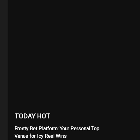
TODAY HOT
Frosty Bet Platform: Your Personal Top
Venue for Icy Real Wins