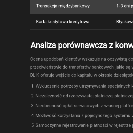
Transakcja międzybankowy
1-3 dni 
Karta kredytowa kredytowa
Błyskaw
Analiza porównawcza z kon
Ocena upodobań klientów wskazuje na oczywistą do
przeciwieństwie do transferów bankowych, jakie są 
BLIK oferuje wejście do kapitału w okresie dziesiątek
Wykluczenie potrzeby utrzymywania specjalnych k
Niezależność od rzeczywistej płatniczej płatnicz
Nieobecność opłat serwisowych z własnej platf
Możliwość korzystania z pojedynczego systemu w
Samoczynne rejestrowanie płatności w rejestrze 