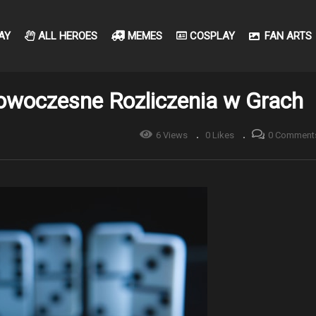
AY
ALL HEROES
MEMES
COSPLAY
FAN ARTS
owoczesne Rozliczenia w Grach
6 Views
0 Likes
0 Comment