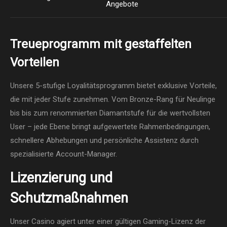
Angebote
Treueprogramm mit gestaffelten
Vorteilen
Unsere 5-stufige Loyalitätsprogramm bietet exklusive Vorteile,
die mit jeder Stufe zunehmen. Vom Bronze-Rang für Neulinge
bis bis zum renommierten Diamantstufe für die wertvollsten
User – jede Ebene bringt aufgewertete Rahmenbedingungen,
schnellere Abhebungen und persönliche Assistenz durch
spezialisierte Account-Manager.
Lizenzierung und
Schutzmaßnahmen
Unser Casino agiert unter einer gültigen Gaming-Lizenz der