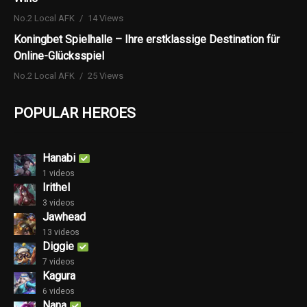
No.2 Local AFK
14 Views
Koningbet Spielhalle – Ihre erstklassige Destination für
Online-Glücksspiel
No.2 Local AFK
25 Views
POPULAR HEROES
Hanabi
1 videos
Irithel
3 videos
Jawhead
13 videos
Diggie
7 videos
Kagura
6 videos
Nana