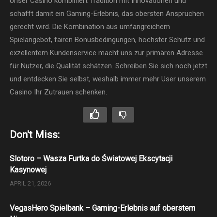
Unser Casino kombiniert Tradition mit Innovationen und
schafft damit ein Gaming-Erlebnis, das obersten Ansprüchen
gerecht wird. Die Kombination aus umfangreichem
Spielangebot, fairen Bonusbedingungen, höchster Schutz und
exzellentem Kundenservice macht uns zur primären Adresse
für Nutzer, die Qualität schätzen. Schreiben Sie sich noch jetzt
und entdecken Sie selbst, weshalb immer mehr User unserem
Casino Ihr Zutrauen schenken.
Don't Miss:
Slotoro – Wasza Furtka do Światowej Ekscytacji
Kasynowej
APRIL 21, 2026
VegasHero Spielbank – Gaming-Erlebnis auf oberstem