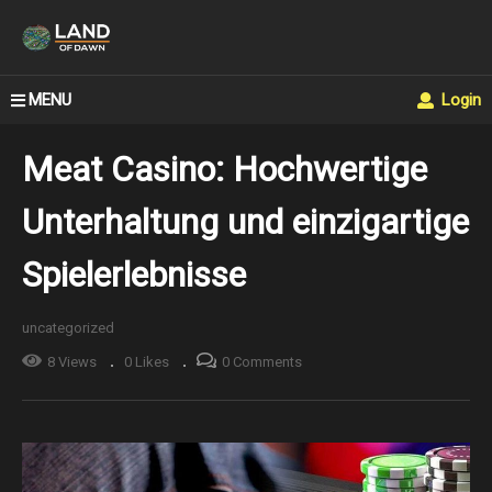
MENU
Login
Meat Casino: Hochwertige
Unterhaltung und einzigartige
Spielerlebnisse
uncategorized
8 Views
0 Likes
0 Comments