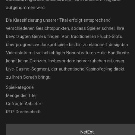
aufgenommen wird.
Die Klassifizierung unserer Titel erfolgt entsprechend
verschiedenen Gesichtspunkten, sodass Spieler schnell Ihre
bevorzugten Genres finden. Von traditionellen Frucht-Slots
über progressive Jackpotspiele bis hin zu elaboriert designten
Videoslots mit vielschichtigen Bonusfeatures – die Bandbreite
kennt keine Grenzen. Insbesondere hervorzuheben ist unser
Live-Casino-Segment, der authentische Kasinofeeling direkt
zu Ihren Screen bringt.
Spielkategorie
Menge der Titel
Gefragte Anbieter
RTP-Durchschnitt
NetEnt,